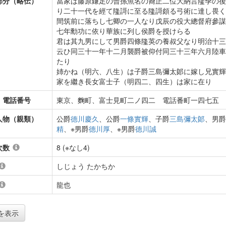
部分（略伝）
當家は藤原鎌足の曾孫魚名の裔正二位大納言隆季の後
り二十一代を經て隆謌に至る隆謌頗る弓術に達し畏く
間筑前に落ちし七卿の一人なり戊辰の役大總督府參謀
七年勳功に依り華族に列し侯爵を授けらる
君は其九男にして男爵四條隆英の養叔父なり明治十三
云ひ同三十一年十二月襲爵被仰付同三十三年六月陸車
たり
姉かね（明六、八生）は子爵三島彌太郞に嫁し兄實輝
家を繼き長女富士子（明四二、四生）は家に在り
・電話番号
東京、麴町、富士見町二ノ四二 電話番町一四七五
人物（親類）
公爵
德川慶久
、公爵
一條實輝
、子爵
三島彌太郞
、男爵
精
、※男爵
德川厚
、※男爵
德川誠
次数
8 (※なし4)
しじょう たかちか
龍也
を表示