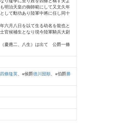
なり隆季に至り姓を四條と稱す夫よ
も明治天皇の御師範にして又文久年
として勳功あり陸軍中將に任し同十
年六月八日を以て生る幼名を龍也と
士官候補生となり現今陸軍騎兵大尉
（慶應二、八生）は出てゝ公爵一條
四條隆英
、※侯爵
德川圀順
、※伯爵
勝