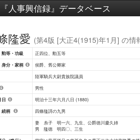
『人事興信録』データベース
條隆愛
(第4版 [大正4(1915)年1月] の情
・勲等・功級
正四位、勳五等
・身分・家柄
侯爵、舊公卿家
陸軍騎兵大尉貴族院議員
男性
月日
明治十三年六月八日 (1880)
・続柄
四條隆謌の九男
妻 糸子 明一六、九生、公爵德川慶久姉
男 隆德 明四〇、三生