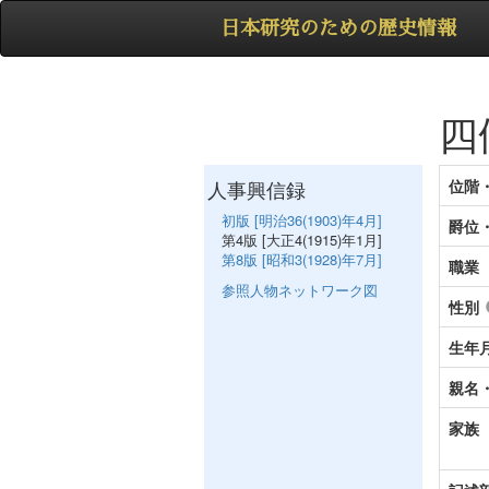
日本研究のための歴史情報
四
人事興信録
位階
初版 [明治36(1903)年4月]
爵位
第4版 [大正4(1915)年1月]
第8版 [昭和3(1928)年7月]
職業
参照人物ネットワーク図
性別
生年
親名
家族