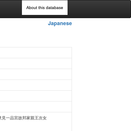
About this database
Japanese
伏見一品宮故邦家親王次女