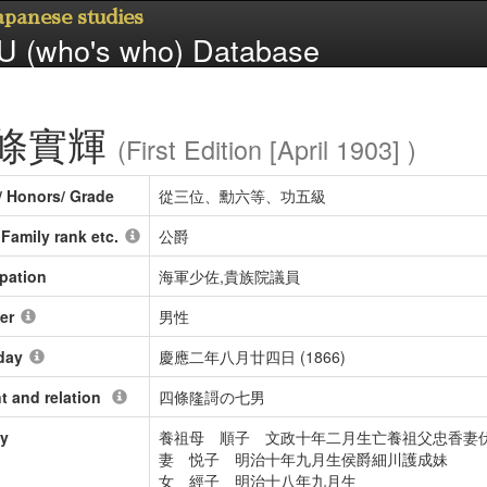
Japanese studies
 (who's who) Database
條實輝
(First Edition [April 1903] )
/ Honors/ Grade
從三位、勳六等、功五級
/ Family rank etc.
公爵
pation
海軍少佐,貴族院議員
er
男性
day
慶應二年八月廿四日 (1866)
t and relation
四條隆謌の七男
ly
養祖母 順子 文政十年二月生亡養祖父忠香妻
妻 悦子 明治十年九月生侯爵細川護成妹
女 經子 明治十八年九月生