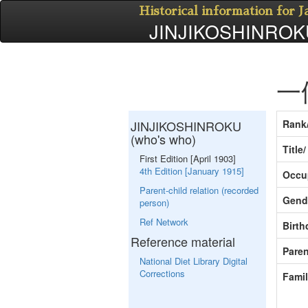
Historical information for 
JINJIKOSHINROKU
一
JINJIKOSHINROKU
Rank
(who's who)
Title
First Edition [April 1903]
4th Edition [January 1915]
Occu
Parent-child relation (recorded
Gend
person)
Ref Network
Birth
Reference material
Paren
National Diet Library Digital
Corrections
Fami