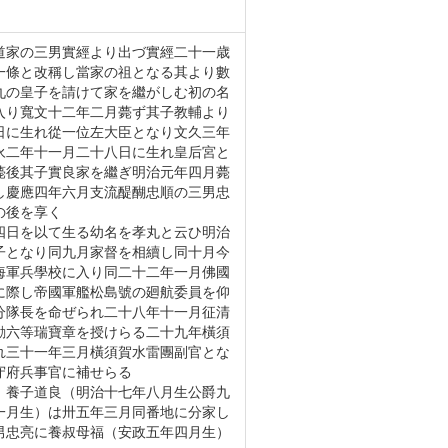
道家の三男實經より出づ實經二十一歳
一條と改稱し當家の祖となる其より數
九の皇子を請けて家を繼がしむ初の名
入り寬文十二年二月薨ず其子教輔より
日に生れ從一位左大臣となり文久三年
永二年十一月二十八日に生れ皇后宮と
薨後其子實良家を繼ぎ明治元年四月薨
し慶應四年六月支流醍醐忠順の三男忠
の後を享く
四日を以て生る幼名を孝丸と云ひ明治
子となり同九月家督を相續し同十月今
海軍兵學校に入り同二十二年一月佛國
に際し帝國軍艦松島號の廻航委員を仰
分隊長を命ぜられ二十八年十一月征清
勳六等瑞寶章を授けらる二十九年橫須
れ三十一年三月橫須賀水雷團副官とな
守府兵事官に補せらる
）養子道良（明治十七年八月生公爵九
一月生）は卅五年三月同番地に分家し
男忠亮に養叔母福（安政五年四月生）