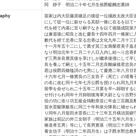
同 靜子 明治二十年七月生侯爵醍醐忠重姉
raphy
當家は内大臣藤原鎌足の後從一位攝政太政大臣
にして從一位に叙せらる其邸一條に在るを以て
代を經て内基に至り嗣子なきを以て後陽成院第
は兼遐後に昭良と改む慶長十四年四月一條家に
數代を經て忠香に至る忠香は文化九年二月十三
十一月年五十二にして薨ず其三女壽榮君美子嘉
なり明治元年十二月二十八日入内し給へり忠香
ず三男奈良麿其後を享けしが繼承後僅にして卒
良を養ふて嗣とし十五年二月忠良離緣後君忠良
君は侯爵四條隆謌の七男にして慶應二年八月廿
十六年七月一條實良の三女良子（死亡）の壻養
の名に改む同十七年七月公爵を授けられ同九月
留學を命ぜられ二十五年二月業を卒へ歸朝する
せ付けられ同年十月歸朝後海軍大尉となり吉野
役の功に依り功五級金鵄勳章並に年金三百圓及
賀水雷艇隊艇長に同三十年和泉分隊長に補せら
り同年八月龍田水雷長に三十三年五月橫須賀鎭
家族は前記の外三女朝子（明治三十五年六月生
條道孝五男）等にして長男實基（明治三十四年
養女信子（明治十二年四月生）は子爵水野忠教