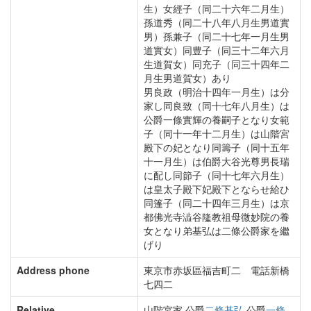
生）女經子（同二十六年二月生）
孫道秀（同二十八年八月生男道實
男）孫兼子（同二十七年一月生男
道實女）同豊子（同三十二年六月
生道賀女）同充子（同三十四年二
月生男道賀女）あり
男良政（明治十四年一月生）は分
家し同良致（同十七年八月生）は
公爵一條實輝の養嗣子となり女範
子（同十一年十二月生）は山階宮
殿下の妃となり同籌子（同十五年
十一月生）は伯爵大谷光尊男長瑞
に配し同節子（同十七年六月生）
は皇太子殿下妃殿下とならせ給ひ
同篷子（同二十四年三月生）は京
都佛光寺澁谷隆教祖母微妙院の養
女となり弟基弘は二條公爵家を繼
げり
Address phone
東京市赤坂區福吉町二 電話新橋
七四二
Relative
山階宮家,公爵
二條基弘
,公爵
一條