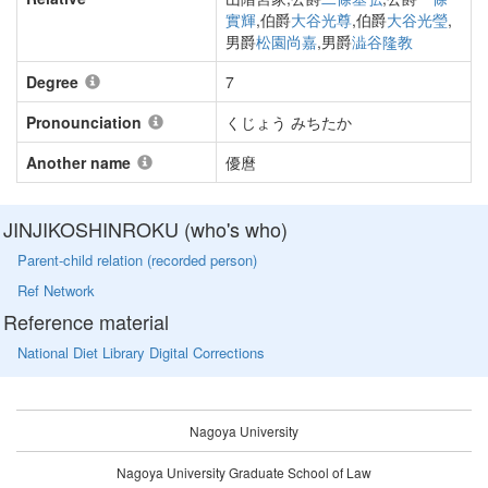
實輝
,伯爵
大谷光尊
,伯爵
大谷光瑩
,
男爵
松園尚嘉
,男爵
澁谷隆教
Degree
7
Pronounciation
くじょう みちたか
Another name
優麿
JINJIKOSHINROKU (who's who)
Parent-child relation (recorded person)
Ref Network
Reference material
National Diet Library Digital Corrections
Nagoya University
Nagoya University Graduate School of Law