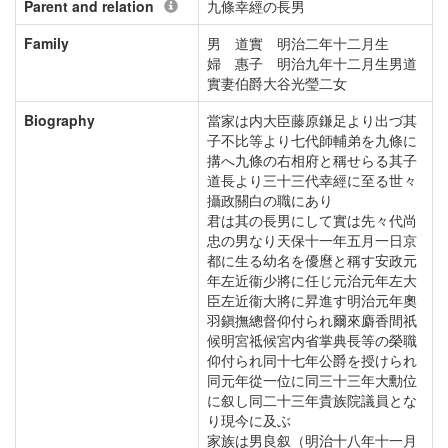
Parent and relation
九條幸經の長男
Family
男 道實 明治二年十二月生
婦 惠子 明治九年十二月生男道
實妻伯爵大谷光瑩二女
Biography
當家は内大臣藤原鎌足より出づ其
子不比等より七代師輔弟を九條に
搆へ九條の右相府と稱せらる其子
道長より三十三代幸經に至る世々
攝政關白の職にあり
君は其の長男にして實は先々代尚
忠の男なり天保十一年五月一日京
都に生る幼名を優麿と稱す安政元
年左近衞少將に任じ元治元年左大
臣左近衞大將に昇進す明治元年奧
羽鎭撫總督仰付られ爾來麝香間祇
候明宮祗候宮内省掌典長等の榮職
仰付られ同十七年公爵を授けられ
同元年從一位に同三十三年大勳位
に叙し同二十三年貴族院議員とな
り現今に及ぶ
家族は男良叙（明治十八年十一月