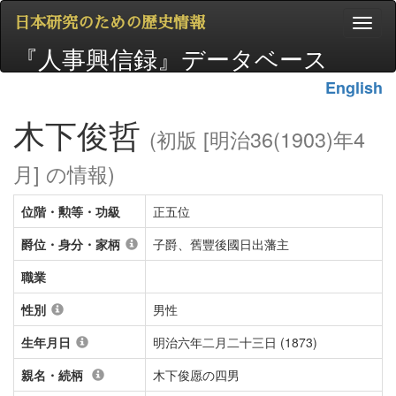
日本研究のための歴史情報
『人事興信録』データベース
English
木下俊哲
(初版 [明治36(1903)年4
月] の情報)
位階・勲等・功級
正五位
爵位・身分・家柄
子爵、舊豐後國日出藩主
職業
性別
男性
生年月日
明治六年二月二十三日 (1873)
親名・続柄
木下俊愿の四男