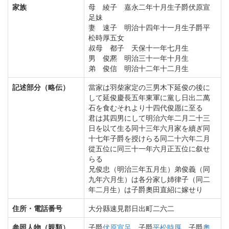
家族
母 綾子 嘉永二年十月生子爵伏原宣
足妹
妻 速子 明治十四年十一月生子爵平
松時厚五女
叔母 都子 天保十一年七月生
男 俊凞 明治三十一年十月生
弟 俊信 明治十二年十二月生
記述部分（略伝）
當家は羽柴家定の三男木下延俊の後に
して延俊慶長五年東軍に黨し日出二萬
石を食むそれより十四代俊愿に至る
君は其四男にして明治六年二月二十三
日を以て生る同十三年六月家を續ぎ同
十七年子爵を授けらる同二十六年二月
從五位に同三十一年六月正五位に叙せ
らる
兄俊忠（明治三年五月生）弟俊義（同
九年六月生）は各分家し姉律子（同二
年二月生）は子爵奧田直紹に嫁せり
住所・電話番号
大分縣速見郡日出町二六二
参照人物（親類）
子爵
伏原宣足
、子爵
平松時厚
、子爵
奧