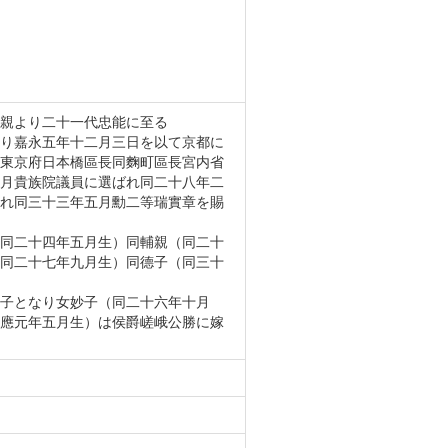
親より二十一代忠能に至る
り嘉永五年十二月三日を以て京都に
東京府日本橋區長同麴町區長宮内省
月貴族院議員に選ばれ同二十八年二
れ同三十三年五月勳二等瑞實章を賜
同二十四年五月生）同輔親（同二十
同二十七年九月生）同德子（同三十
子となり女妙子（同二十六年十月
應元年五月生）は侯爵嵯峨公勝に嫁