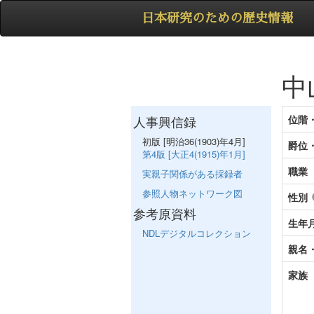
日本研究のための歴史情報
中
人事興信録
位階
初版 [明治36(1903)年4月]
爵位
第4版 [大正4(1915)年1月]
職業
実親子関係がある採録者
参照人物ネットワーク図
性別
参考原資料
生年
NDLデジタルコレクション
親名
家族