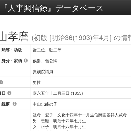
『人事興信録』データベース
山孝麿
(初版 [明治36(1903)年4月] の情
・勲等・功級
從二位、勳二等
・身分・家柄
侯爵、舊公卿
貴族院議員
男性
月日
嘉永五年十二月三日 (1853)
・続柄
中山忠能の子
祖母 愛子 文化十四年十一月生伯爵園基祥人叔母
男 忠顯 明治十四年七月生
女 正子 明治十八年十月生