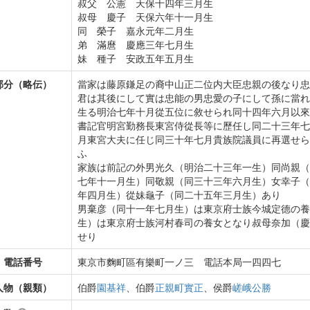
叔父 公憲 天保十四年三月生
叔母 慶子 天保六年十一月生
同 榮子 嘉永元年二月生
弟 滿麿 慶應三年七月生
妹 種子 安政五年五月生
部分（略伝）
當家は藤原鎌足の裔中山正二位内大臣忠親の後なり忠
君は其後にして實は忠能の男忠愛の子にして孫に當れ
生る明治七年十月從五位に敘せられ同十四年六月以來
書記官明宮勤務長東宮侍從長等に歷任し同二十三年七
月東宮大夫に任じ同三十年七月貴族院議員に再選せら
ふ
家族は前記の外男光久（明治二十三年一生）同尚親（
七年十一月生）同敬親（同三十三年六月生）女幸子（
年四月生）從妹龜子（同二十五年三月生）あり
男棄彦（同十一年七月生）は東京府士族今城定德の養
生）は東京府士族河村春司の養女となり叔母奈加（慶
せり
・電話番号
東京市麴町區有樂町一ノ三 電話本局一四四七
人物（親類）
伯爵
園基祥
、伯爵
正親町實正
、侯爵
嵯峨公勝