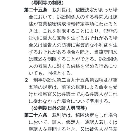
（尋問等の制限）
第二十五条
裁判長は、秘匿決定があった場
合において、訴訟関係人のする尋問又は陳
述が営業秘密構成情報特定事項にわたると
きは、これを制限することにより、犯罪の
証明に重大な支障を生ずるおそれがある場
合又は被告人の防御に実質的な不利益を生
ずるおそれがある場合を除き、当該尋問又
は陳述を制限することができる。訴訟関係
人の被告人に対する供述を求める行為につ
いても、同様とする。
２
刑事訴訟法第二百九十五条第四項及び第
五項の規定は、前項の規定による命令を受
けた検察官又は弁護士である弁護人がこれ
に従わなかった場合について準用する。
（公判期日外の証人尋問等）
第二十六条
裁判所は、秘匿決定をした場合
において、証人、鑑定人、通訳人若しくは
翻訳人を尋問するとき、又は被告人が任意