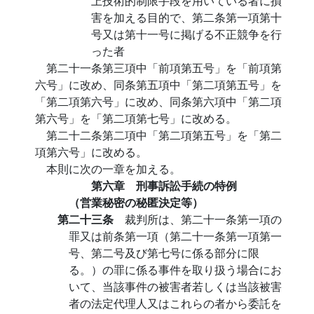
上技術的制限手段を用いている者に損
害を加える目的で、第二条第一項第十
号又は第十一号に掲げる不正競争を行
った者
第二十一条第三項中「前項第五号」を「前項第
六号」に改め、同条第五項中「第二項第五号」を
「第二項第六号」に改め、同条第六項中「第二項
第六号」を「第二項第七号」に改める。
第二十二条第二項中「第二項第五号」を「第二
項第六号」に改める。
本則に次の一章を加える。
第六章 刑事訴訟手続の特例
（営業秘密の秘匿決定等）
第二十三条
裁判所は、第二十一条第一項の
罪又は前条第一項（第二十一条第一項第一
号、第二号及び第七号に係る部分に限
る。）の罪に係る事件を取り扱う場合にお
いて、当該事件の被害者若しくは当該被害
者の法定代理人又はこれらの者から委託を