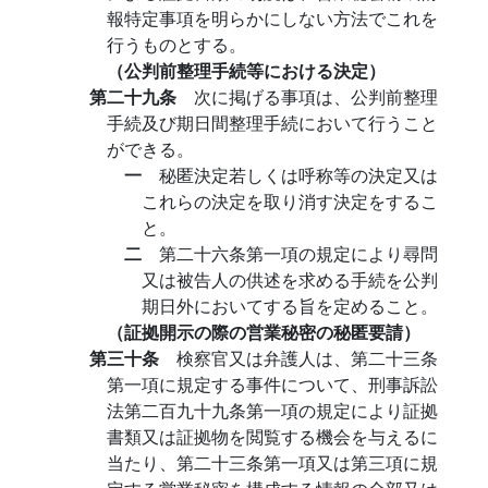
報特定事項を明らかにしない方法でこれを
行うものとする。
（公判前整理手続等における決定）
第二十九条
次に掲げる事項は、公判前整理
手続及び期日間整理手続において行うこと
ができる。
一
秘匿決定若しくは呼称等の決定又は
これらの決定を取り消す決定をするこ
と。
二
第二十六条第一項の規定により尋問
又は被告人の供述を求める手続を公判
期日外においてする旨を定めること。
（証拠開示の際の営業秘密の秘匿要請）
第三十条
検察官又は弁護人は、第二十三条
第一項に規定する事件について、刑事訴訟
法第二百九十九条第一項の規定により証拠
書類又は証拠物を閲覧する機会を与えるに
当たり、第二十三条第一項又は第三項に規