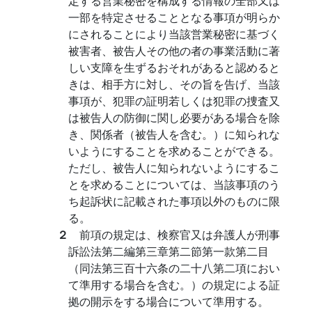
定する営業秘密を構成する情報の全部又は
一部を特定させることとなる事項が明らか
にされることにより当該営業秘密に基づく
被害者、被告人その他の者の事業活動に著
しい支障を生ずるおそれがあると認めると
きは、相手方に対し、その旨を告げ、当該
事項が、犯罪の証明若しくは犯罪の捜査又
は被告人の防御に関し必要がある場合を除
き、関係者（被告人を含む。）に知られな
いようにすることを求めることができる。
ただし、被告人に知られないようにするこ
とを求めることについては、当該事項のう
ち起訴状に記載された事項以外のものに限
る。
２
前項の規定は、検察官又は弁護人が刑事
訴訟法第二編第三章第二節第一款第二目
（同法第三百十六条の二十八第二項におい
て準用する場合を含む。）の規定による証
拠の開示をする場合について準用する。