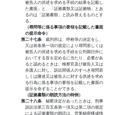
被告人の供述を求める手続の結果を記載し
た書面」と、「証拠書類又は証拠物」とあ
るのは「証拠書類」と読み替えるものとす
る。
（尋問等に係る事項の要領を記載した書面
の提示命令）
第二十七条
裁判所は、呼称等の決定をし、
又は前条第一項の規定により尋問若しくは
被告人の供述を求める手続を公判期日外に
おいてする旨を定めるに当たり、必要があ
ると認めるときは、検察官及び被告人又は
弁護人に対し、訴訟関係人のすべき尋問若
しくは陳述又は被告人に対する供述を求め
る行為に係る事項の要領を記載した書面の
提示を命ずることができる。
（証拠書類の朗読方法の特例）
第二十八条
秘匿決定があったときは、刑事
訴訟法第三百五条第一項又は第二項の規定
による証拠書類の朗読は、営業秘密構成情