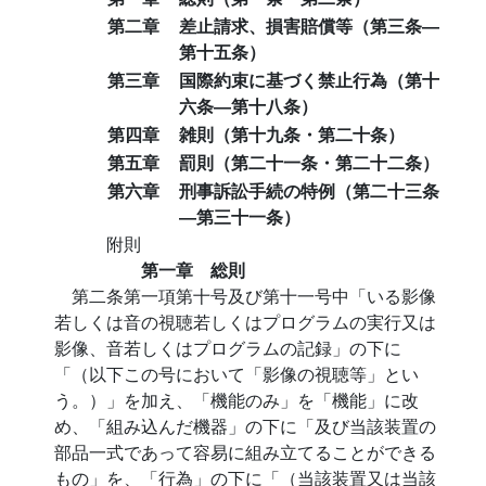
第二章
差止請求、損害賠償等（第三条―
第十五条）
第三章
国際約束に基づく禁止行為（第十
六条―第十八条）
第四章
雑則（第十九条・第二十条）
第五章
罰則（第二十一条・第二十二条）
第六章
刑事訴訟手続の特例（第二十三条
―第三十一条）
附則
第一章 総則
第二条第一項第十号及び第十一号中「いる影像
若しくは音の視聴若しくはプログラムの実行又は
影像、音若しくはプログラムの記録」の下に
「（以下この号において「影像の視聴等」とい
う。）」を加え、「機能のみ」を「機能」に改
め、「組み込んだ機器」の下に「及び当該装置の
部品一式であって容易に組み立てることができる
もの」を、「行為」の下に「（当該装置又は当該