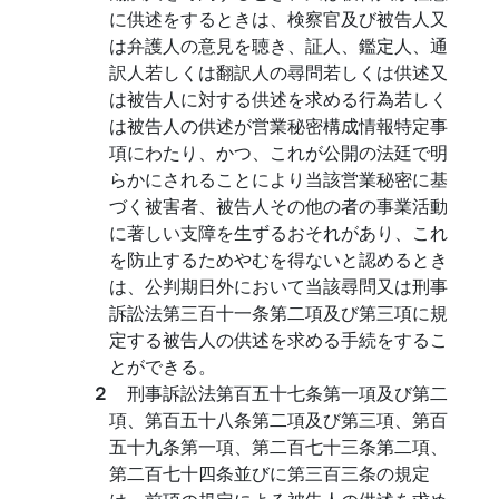
に供述をするときは、検察官及び被告人又
は弁護人の意見を聴き、証人、鑑定人、通
訳人若しくは翻訳人の尋問若しくは供述又
は被告人に対する供述を求める行為若しく
は被告人の供述が営業秘密構成情報特定事
項にわたり、かつ、これが公開の法廷で明
らかにされることにより当該営業秘密に基
づく被害者、被告人その他の者の事業活動
に著しい支障を生ずるおそれがあり、これ
を防止するためやむを得ないと認めるとき
は、公判期日外において当該尋問又は刑事
訴訟法第三百十一条第二項及び第三項に規
定する被告人の供述を求める手続をするこ
とができる。
２
刑事訴訟法第百五十七条第一項及び第二
項、第百五十八条第二項及び第三項、第百
五十九条第一項、第二百七十三条第二項、
第二百七十四条並びに第三百三条の規定