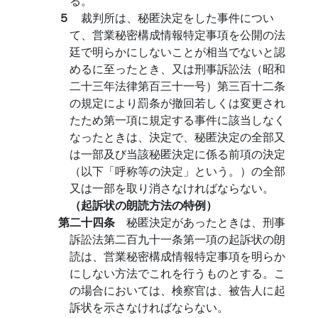
る。
５
裁判所は、秘匿決定をした事件につい
て、営業秘密構成情報特定事項を公開の法
廷で明らかにしないことが相当でないと認
めるに至ったとき、又は刑事訴訟法（昭和
二十三年法律第百三十一号）第三百十二条
の規定により罰条が撤回若しくは変更され
たため第一項に規定する事件に該当しなく
なったときは、決定で、秘匿決定の全部又
は一部及び当該秘匿決定に係る前項の決定
（以下「呼称等の決定」という。）の全部
又は一部を取り消さなければならない。
（起訴状の朗読方法の特例）
第二十四条
秘匿決定があったときは、刑事
訴訟法第二百九十一条第一項の起訴状の朗
読は、営業秘密構成情報特定事項を明らか
にしない方法でこれを行うものとする。こ
の場合においては、検察官は、被告人に起
訴状を示さなければならない。