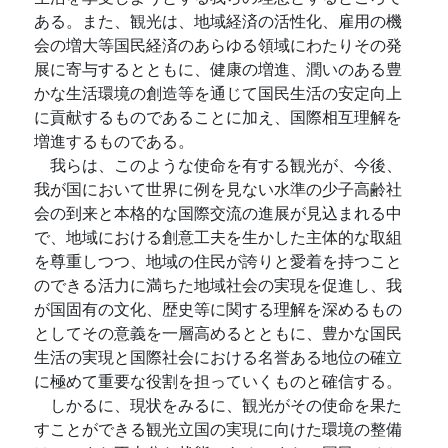
ある。また、観光は、地域経済の活性化、雇用の機
会の増大等国民経済のあらゆる領域にわたりその発
展に寄与するとともに、健康の増進、潤いのある豊
かな生活環境の創造等を通じて国民生活の安定向上
に貢献するものであることに加え、国際相互理解を
増進するものである。
我らは、このような使命を有する観光が、今後、
我が国において世界に例を見ない水準の少子高齢社
会の到来と本格的な国際交流の進展が見込まれる中
で、地域における創意工夫を生かした主体的な取組
を尊重しつつ、地域の住民が誇りと愛着を持つこと
のできる活力に満ちた地域社会の実現を促進し、我
が国固有の文化、歴史等に関する理解を深めるもの
としてその意義を一層高めるとともに、豊かな国民
生活の実現と国際社会における名誉ある地位の確立
に極めて重要な役割を担っていくものと確信する。
しかるに、現状をみるに、観光がその使命を果た
すことができる観光立国の実現に向けた環境の整備