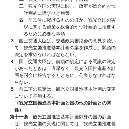
三
観光立国の実現に関し、政府が総合的かつ
計画的に講ずべき施策
四
前三号に掲げるもののほか、観光立国の実
現に関する施策を総合的かつ計画的に推進す
るために必要な事項
３
国土交通大臣は、交通政策審議会の意見を聴い
て、観光立国推進基本計画の案を作成し、閣議の
決定を求めなければならない。
４
国土交通大臣は、前項の規定による閣議の決定
があったときは、遅滞なく、観光立国推進基本計
画を国会に報告するとともに、公表しなければな
らない。
５
前二項の規定は、観光立国推進基本計画の変更
について準用する。
（観光立国推進基本計画と国の他の計画との関
係）
第十一条
観光立国推進基本計画以外の国の計画
は、観光立国の実現に関しては、観光立国推進基