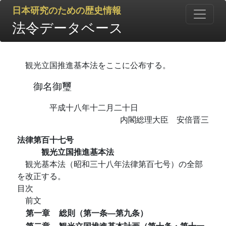
日本研究のための歴史情報
法令データベース
観光立国推進基本法をここに公布する。
御名御璽
平成十八年十二月二十日
内閣総理大臣 安倍晋三
法律第百十七号
観光立国推進基本法
観光基本法（昭和三十八年法律第百七号）の全部
を改正する。
目次
前文
第一章
総則（第一条―第九条）
第二章
観光立国推進基本計画（第十条・第十一