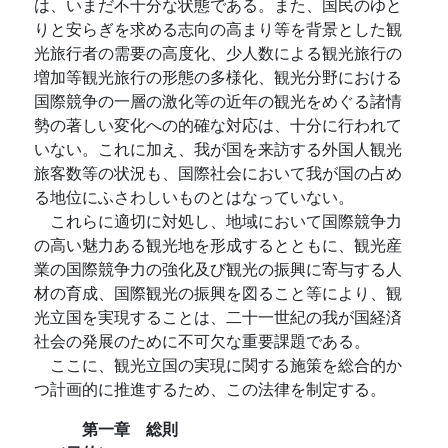
は、いまだ不十分な状態である。また、国民のゆと
りと安らぎを求める志向の高まり等を背景とした観
光旅行者の需要の高度化、少人数による観光旅行の
増加等観光旅行の形態の多様化、観光分野における
国際競争の一層の激化等の近年の観光をめぐる諸情
勢の著しい変化への的確な対応は、十分に行われて
いない。これに加え、我が国を来訪する外国人観光
旅客数等の状況も、国際社会において我が国の占め
る地位にふさわしいものとはなっていない。
これらに適切に対処し、地域において国際競争力
の高い魅力ある観光地を形成するとともに、観光産
業の国際競争力の強化及び観光の振興に寄与する人
材の育成、国際観光の振興を図ること等により、観
光立国を実現することは、二十一世紀の我が国経済
社会の発展のために不可欠な重要課題である。
ここに、観光立国の実現に関する施策を総合的か
つ計画的に推進するため、この法律を制定する。
第一章 総則