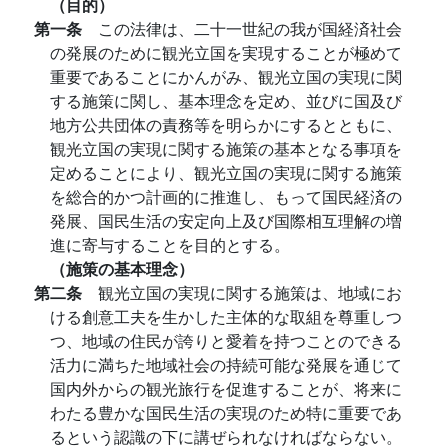
（目的）
第一条
この法律は、二十一世紀の我が国経済社会
の発展のために観光立国を実現することが極めて
重要であることにかんがみ、観光立国の実現に関
する施策に関し、基本理念を定め、並びに国及び
地方公共団体の責務等を明らかにするとともに、
観光立国の実現に関する施策の基本となる事項を
定めることにより、観光立国の実現に関する施策
を総合的かつ計画的に推進し、もって国民経済の
発展、国民生活の安定向上及び国際相互理解の増
進に寄与することを目的とする。
（施策の基本理念）
第二条
観光立国の実現に関する施策は、地域にお
ける創意工夫を生かした主体的な取組を尊重しつ
つ、地域の住民が誇りと愛着を持つことのできる
活力に満ちた地域社会の持続可能な発展を通じて
国内外からの観光旅行を促進することが、将来に
わたる豊かな国民生活の実現のため特に重要であ
るという認識の下に講ぜられなければならない。