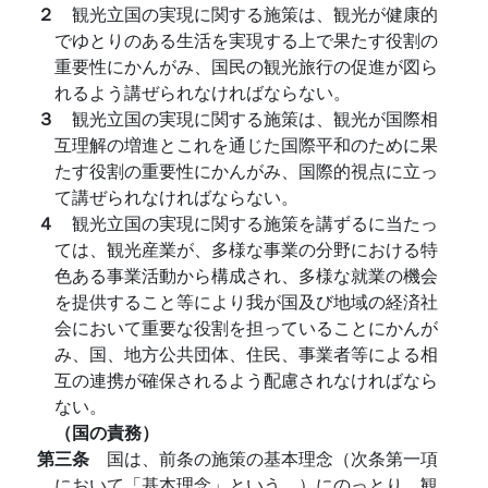
２
観光立国の実現に関する施策は、観光が健康的
でゆとりのある生活を実現する上で果たす役割の
重要性にかんがみ、国民の観光旅行の促進が図ら
れるよう講ぜられなければならない。
３
観光立国の実現に関する施策は、観光が国際相
互理解の増進とこれを通じた国際平和のために果
たす役割の重要性にかんがみ、国際的視点に立っ
て講ぜられなければならない。
４
観光立国の実現に関する施策を講ずるに当たっ
ては、観光産業が、多様な事業の分野における特
色ある事業活動から構成され、多様な就業の機会
を提供すること等により我が国及び地域の経済社
会において重要な役割を担っていることにかんが
み、国、地方公共団体、住民、事業者等による相
互の連携が確保されるよう配慮されなければなら
ない。
（国の責務）
第三条
国は、前条の施策の基本理念（次条第一項
において「基本理念」という。）にのっとり、観