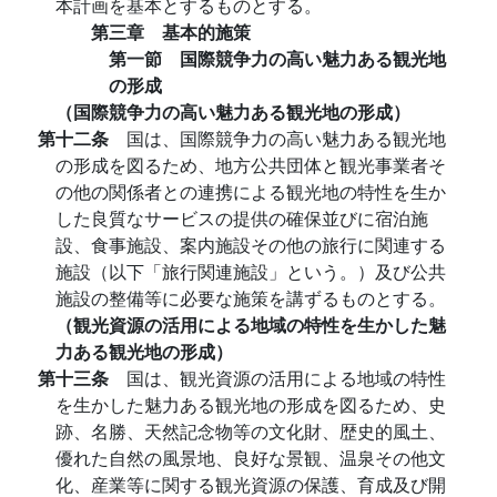
本計画を基本とするものとする。
第三章 基本的施策
第一節 国際競争力の高い魅力ある観光地
の形成
（国際競争力の高い魅力ある観光地の形成）
第十二条
国は、国際競争力の高い魅力ある観光地
の形成を図るため、地方公共団体と観光事業者そ
の他の関係者との連携による観光地の特性を生か
した良質なサービスの提供の確保並びに宿泊施
設、食事施設、案内施設その他の旅行に関連する
施設（以下「旅行関連施設」という。）及び公共
施設の整備等に必要な施策を講ずるものとする。
（観光資源の活用による地域の特性を生かした魅
力ある観光地の形成）
第十三条
国は、観光資源の活用による地域の特性
を生かした魅力ある観光地の形成を図るため、史
跡、名勝、天然記念物等の文化財、歴史的風土、
優れた自然の風景地、良好な景観、温泉その他文
化、産業等に関する観光資源の保護、育成及び開