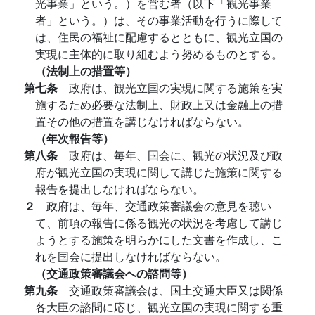
光事業」という。）を営む者（以下「観光事業
者」という。）は、その事業活動を行うに際して
は、住民の福祉に配慮するとともに、観光立国の
実現に主体的に取り組むよう努めるものとする。
（法制上の措置等）
第七条
政府は、観光立国の実現に関する施策を実
施するため必要な法制上、財政上又は金融上の措
置その他の措置を講じなければならない。
（年次報告等）
第八条
政府は、毎年、国会に、観光の状況及び政
府が観光立国の実現に関して講じた施策に関する
報告を提出しなければならない。
２
政府は、毎年、交通政策審議会の意見を聴い
て、前項の報告に係る観光の状況を考慮して講じ
ようとする施策を明らかにした文書を作成し、こ
れを国会に提出しなければならない。
（交通政策審議会への諮問等）
第九条
交通政策審議会は、国土交通大臣又は関係
各大臣の諮問に応じ、観光立国の実現に関する重