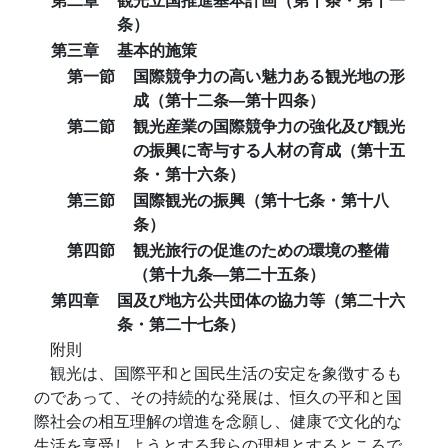
条）
第三章
基本的施策
第一節
国際競争力の高い魅力ある観光地の形
成（第十二条―第十四条）
第二節
観光産業の国際競争力の強化及び観光
の振興に寄与する人材の育成（第十五
条・第十六条）
第三節
国際観光の振興（第十七条・第十八
条）
第四節
観光旅行の促進のための環境の整備
（第十九条―第二十五条）
第四章
国及び地方公共団体の協力等（第二十六
条・第二十七条）
附則
観光は、国際平和と国民生活の安定を象徴するも
のであって、その持続的な発展は、恒久の平和と国
際社会の相互理解の増進を念願し、健康で文化的な
生活を享受しようとする我らの理想とするところで