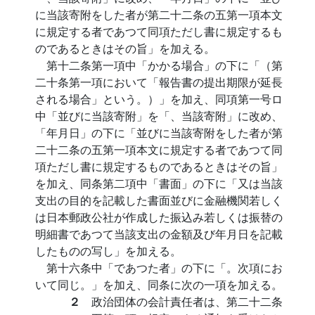
に当該寄附をした者が第二十二条の五第一項本文
に規定する者であつて同項ただし書に規定するも
のであるときはその旨」を加える。
第十二条第一項中「かかる場合」の下に「（第
二十条第一項において「報告書の提出期限が延長
される場合」という。）」を加え、同項第一号ロ
中「並びに当該寄附」を「、当該寄附」に改め、
「年月日」の下に「並びに当該寄附をした者が第
二十二条の五第一項本文に規定する者であつて同
項ただし書に規定するものであるときはその旨」
を加え、同条第二項中「書面」の下に「又は当該
支出の目的を記載した書面並びに金融機関若しく
は日本郵政公社が作成した振込み若しくは振替の
明細書であつて当該支出の金額及び年月日を記載
したものの写し」を加える。
第十六条中「であつた者」の下に「。次項にお
いて同じ。」を加え、同条に次の一項を加える。
２
政治団体の会計責任者は、第二十二条