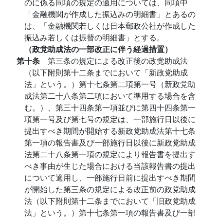
のに係る同項の規定の適用については、同項中
「金融機関が作成した振込みの明細書」とあるの
は、「金融機関若しくは日本郵政公社が作成した
振込み若しくは振替の明細書」とする。
（政党助成法の一部改正に伴う経過措置）
第十条
第三条の規定による改正後の政党助成法
（以下附則第十二条までにおいて「新政党助成
法」という。）第十七条第二項第一号（新政党助
成法第二十八条第二項において準用する場合を含
む。）、第三十四条第一項並びに第四十四条第一
項第一号及び第七号の規定は、一部施行日以後に
提出すべき期間が開始する新政党助成法第十七条
第一項の報告書及び一部施行日以後に新政党助成
法第二十八条第一項の規定により報告書を提出す
べき事由が生じた場合における当該報告書の提出
について適用し、一部施行日前に提出すべき期間
が開始した第三条の規定による改正前の政党助成
法（以下附則第十二条までにおいて「旧政党助成
法」という。）第十七条第一項の報告書及び一部