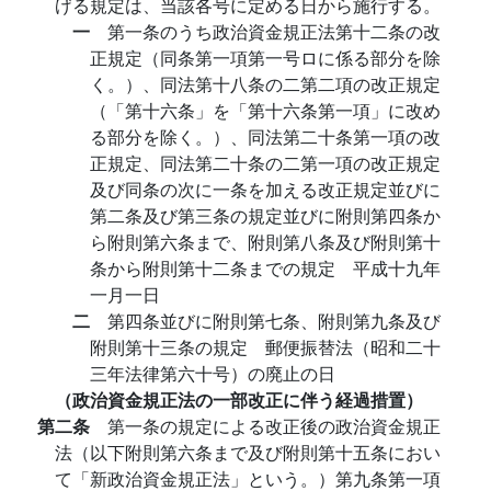
げる規定は、当該各号に定める日から施行する。
一
第一条のうち政治資金規正法第十二条の改
正規定（同条第一項第一号ロに係る部分を除
く。）、同法第十八条の二第二項の改正規定
（「第十六条」を「第十六条第一項」に改め
る部分を除く。）、同法第二十条第一項の改
正規定、同法第二十条の二第一項の改正規定
及び同条の次に一条を加える改正規定並びに
第二条及び第三条の規定並びに附則第四条か
ら附則第六条まで、附則第八条及び附則第十
条から附則第十二条までの規定 平成十九年
一月一日
二
第四条並びに附則第七条、附則第九条及び
附則第十三条の規定 郵便振替法（昭和二十
三年法律第六十号）の廃止の日
（政治資金規正法の一部改正に伴う経過措置）
第二条
第一条の規定による改正後の政治資金規正
法（以下附則第六条まで及び附則第十五条におい
て「新政治資金規正法」という。）第九条第一項