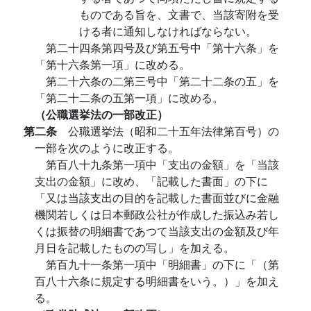
ものである旨を、文書で、当該寄附を受
ける者に通知しなければならない。
第二十四条第四号及び第五号中「第十六条」を
「第十六条第一項」に改める。
第二十六条の二第三号中「第二十二条の五」を
「第二十二条の五第一項」に改める。
（公職選挙法の一部改正）
第二条
公職選挙法（昭和二十五年法律第百号）の
一部を次のように改正する。
第百八十九条第一項中「支出の金額」を「当該
支出の金額」に改め、「記載した書面」の下に
「又は当該支出の目的を記載した書面並びに金融
機関若しくは日本郵政公社が作成した振込み若し
くは振替の明細書であつて当該支出の金額及び年
月日を記載したものの写し」を加える。
第百九十一条第一項中「明細書」の下に「（第
百八十六条に規定する明細書をいう。）」を加え
る。