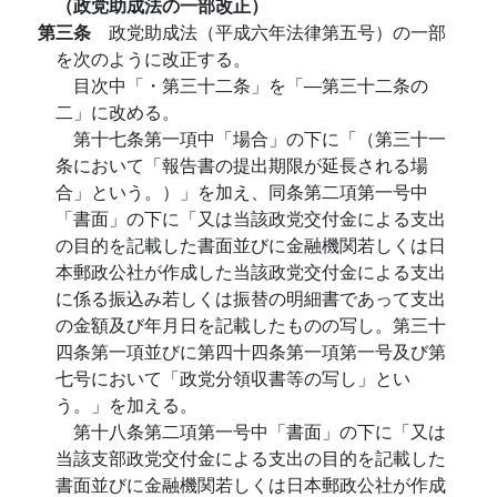
（政党助成法の一部改正）
第三条
政党助成法（平成六年法律第五号）の一部
を次のように改正する。
目次中「・第三十二条」を「―第三十二条の
二」に改める。
第十七条第一項中「場合」の下に「（第三十一
条において「報告書の提出期限が延長される場
合」という。）」を加え、同条第二項第一号中
「書面」の下に「又は当該政党交付金による支出
の目的を記載した書面並びに金融機関若しくは日
本郵政公社が作成した当該政党交付金による支出
に係る振込み若しくは振替の明細書であって支出
の金額及び年月日を記載したものの写し。第三十
四条第一項並びに第四十四条第一項第一号及び第
七号において「政党分領収書等の写し」とい
う。」を加える。
第十八条第二項第一号中「書面」の下に「又は
当該支部政党交付金による支出の目的を記載した
書面並びに金融機関若しくは日本郵政公社が作成