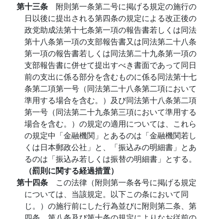
第十三条
附則第一条第二号に掲げる規定の施行の
日以後に提出される第四条の規定による改正後の
政党助成法第十七条第一項の報告書若しくは同法
第十八条第一項の支部報告書又は同法第二十八条
第一項の報告書若しくは同法第二十九条第一項の
支部報告書に併せて提出すべき書面であって同日
前の支出に係る部分を含むものに係る同法第十七
条第二項第一号（同法第二十八条第二項において
準用する場合を含む。）及び同法第十八条第二項
第一号（同法第二十九条第三項において準用する
場合を含む。）の規定の適用については、これら
の規定中「金融機関」とあるのは「金融機関若し
くは日本郵政公社」と、「振込みの明細書」とあ
るのは「振込み若しくは振替の明細書」とする。
（罰則に関する経過措置）
第十四条
この法律（附則第一条各号に掲げる規定
については、当該規定。以下この条において同
じ。）の施行前にした行為並びに附則第二条、第
四条、第八条及び第十条の規定によりなお従前の