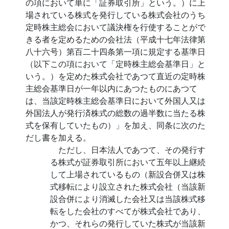
の項において単に「証券取引所」という。）に上
場されている株式を発行している株式会社のうち
定時株主総会において議決権を行使することがで
きる者を定めるための会社法（平成十七年法律第
八十六号）第百二十四条第一項に規定する基準日
（以下この項において「定時株主総会基準日」と
いう。）を定めた株式会社であつて直近の定時株
主総会基準日が一年以内にあつたものにあつて
は、当該定時株主総会基準日において外国人又は
外国法人が発行済株式の総数の過半数に当たる株
式を保有していたもの）」を加え、同条に次のた
だし書を加える。
ただし、日本法人であつて、その発行す
る株式が証券取引所において五年以上継続
して上場されているもの（新設合併又は株
式移転により設立された株式会社（当該新
設合併により消滅した会社又は当該株式移
転をした会社のすべてが株式会社であり、
かつ、それらの発行していた株式が当該新