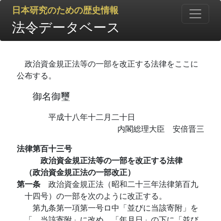
日本研究のための歴史情報
法令データベース
政治資金規正法等の一部を改正する法律をここに
公布する。
御名御璽
平成十八年十二月二十日
内閣総理大臣 安倍晋三
法律第百十三号
政治資金規正法等の一部を改正する法律
（政治資金規正法の一部改正）
第一条
政治資金規正法（昭和二十三年法律第百九
十四号）の一部を次のように改正する。
第九条第一項第一号ロ中「並びに当該寄附」を
「、当該寄附」に改め、「年月日」の下に「並び