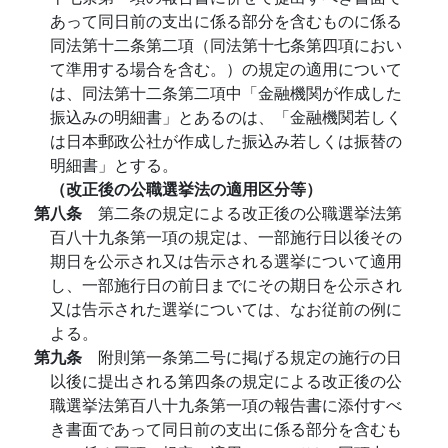
あって同日前の支出に係る部分を含むものに係る
同法第十二条第二項（同法第十七条第四項におい
て準用する場合を含む。）の規定の適用について
は、同法第十二条第二項中「金融機関が作成した
振込みの明細書」とあるのは、「金融機関若しく
は日本郵政公社が作成した振込み若しくは振替の
明細書」とする。
（改正後の公職選挙法の適用区分等）
第八条
第二条の規定による改正後の公職選挙法第
百八十九条第一項の規定は、一部施行日以後その
期日を公示され又は告示される選挙について適用
し、一部施行日の前日までにその期日を公示され
又は告示された選挙については、なお従前の例に
よる。
第九条
附則第一条第二号に掲げる規定の施行の日
以後に提出される第四条の規定による改正後の公
職選挙法第百八十九条第一項の報告書に添付すべ
き書面であって同日前の支出に係る部分を含むも