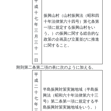
平
成
十
振興山村（山村振興法（昭和四
七
十年法律第六十四号）第七条第
年
一項に規定する振興山村をい
三
う。）の振興に関する総合的な
月
政策の企画及び立案並びに推進
三
に関すること。
十
一
日
附則第二条第二項の表に次のように加える。
平
成
二
半島振興対策実施地域（半島振
十
興法（昭和六十年法律第六十三
七
号）第二条第一項に規定する半
年
島振興対策実施地域をいう。）
三