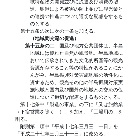
域特産物の開発並びに流通及び消費の増
進、鳥獣による被害の防止並びに観光業と
の連携の推進について適切な配慮をするも
のとする。
第十五条の次に次の一条を加える。
（地域間交流の促進）
第十五条の二
国及び地方公共団体は、半島
地域には優れた自然の風景地、半島地域に
おいて伝承されてきた文化的所産等の観光
資源が存すること等の特性があることにか
んがみ、半島振興対策実施地域の活性化に
資するため、観光その他の半島振興対策実
施地域と国内及び国外の地域との交流の促
進について適切な配慮をするものとする。
第十七条中「製造の事業」の下に「又は旅館業
（下宿営業を除く。）」を加え、「工場用の」を
削る。
附則第二項中「平成十七年三月三十一日」を
「平成二十七年三月三十一日」に改める。