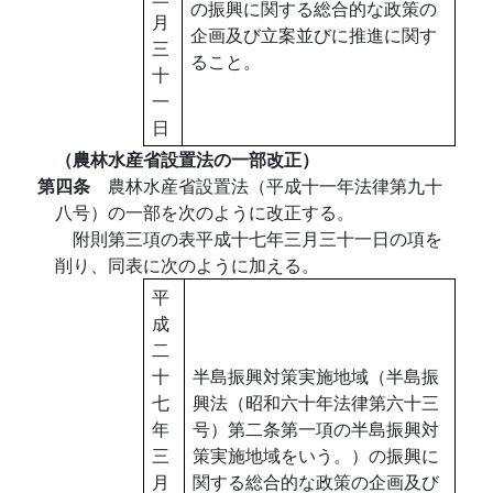
の振興に関する総合的な政策の
月
企画及び立案並びに推進に関す
三
ること。
十
一
日
（農林水産省設置法の一部改正）
第四条
農林水産省設置法（平成十一年法律第九十
八号）の一部を次のように改正する。
附則第三項の表平成十七年三月三十一日の項を
削り、同表に次のように加える。
平
成
二
十
半島振興対策実施地域（半島振
七
興法（昭和六十年法律第六十三
年
号）第二条第一項の半島振興対
三
策実施地域をいう。）の振興に
月
関する総合的な政策の企画及び