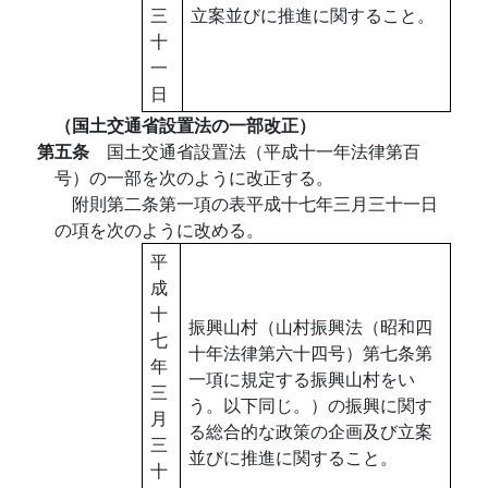
三
立案並びに推進に関すること。
十
一
日
（国土交通省設置法の一部改正）
第五条
国土交通省設置法（平成十一年法律第百
号）の一部を次のように改正する。
附則第二条第一項の表平成十七年三月三十一日
の項を次のように改める。
平
成
十
振興山村（山村振興法（昭和四
七
十年法律第六十四号）第七条第
年
一項に規定する振興山村をい
三
う。以下同じ。）の振興に関す
月
る総合的な政策の企画及び立案
三
並びに推進に関すること。
十