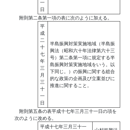
一
日
附則第二条第一項の表に次のように加える。
平
成
二
半島振興対策実施地域（半島振
十
興法（昭和六十年法律第六十三
七
号）第二条第一項に規定する半
年
島振興対策実施地域をいう。以
三
下同じ。）の振興に関する総合
月
的な政策の企画及び立案並びに
三
推進に関すること。
十
一
日
附則第五条の表平成十七年三月三十一日の項を
次のように改める。
平成十七年三月三十一
山村振興法