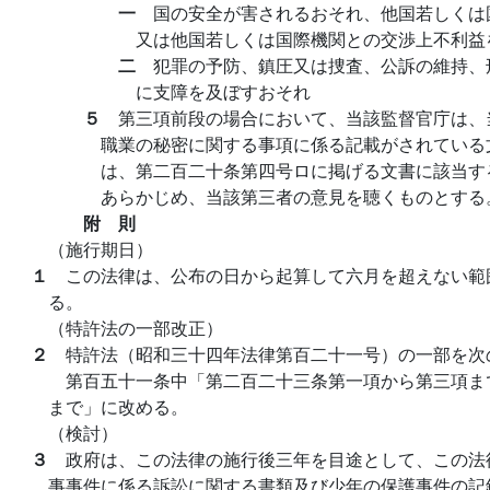
一
国の安全が害されるおそれ、他国若しくは
又は他国若しくは国際機関との交渉上不利益
二
犯罪の予防、鎮圧又は捜査、公訴の維持、
に支障を及ぼすおそれ
５
第三項前段の場合において、当該監督官庁は、
職業の秘密に関する事項に係る記載がされている
は、第二百二十条第四号ロに掲げる文書に該当す
あらかじめ、当該第三者の意見を聴くものとする
附 則
（施行期日）
１
この法律は、公布の日から起算して六月を超えない範
る。
（特許法の一部改正）
２
特許法（昭和三十四年法律第百二十一号）の一部を次
第百五十一条中「第二百二十三条第一項から第三項ま
まで」に改める。
（検討）
３
政府は、この法律の施行後三年を目途として、この法
事事件に係る訴訟に関する書類及び少年の保護事件の記