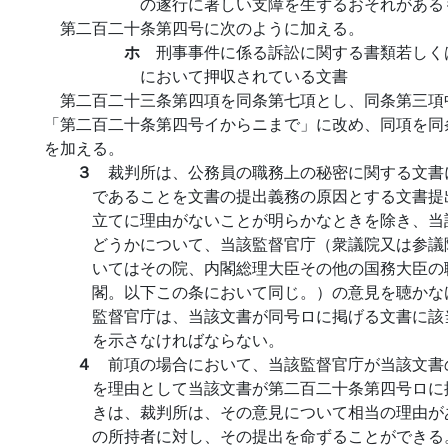
の遂行に著しい支障を生ずるおそれがある
第二百二十条第四号に次のように加える。
ホ
刑事事件に係る訴訟に関する書類若しく
において押収されている文書
第二百二十三条第四項を同条第七項とし、同条第三項
「第二百二十条第四号イからニまで」に改め、同項を同
を加える。
３
裁判所は、公務員の職務上の秘密に関する文書
であることを文書の提出義務の原因とする文書提
立てに理由がないことが明らかなときを除き、当
どうかについて、当該監督官庁（衆議院又は参議
いてはその院、内閣総理大臣その他の国務大臣の
閣。以下この条において同じ。）の意見を聴かな
監督官庁は、当該文書が同号ロに掲げる文書に該
を示さなければならない。
４
前項の場合において、当該監督官庁が当該文書
を理由として当該文書が第二百二十条第四号ロに
きは、裁判所は、その意見について相当の理由が
の所持者に対し、その提出を命ずることができる