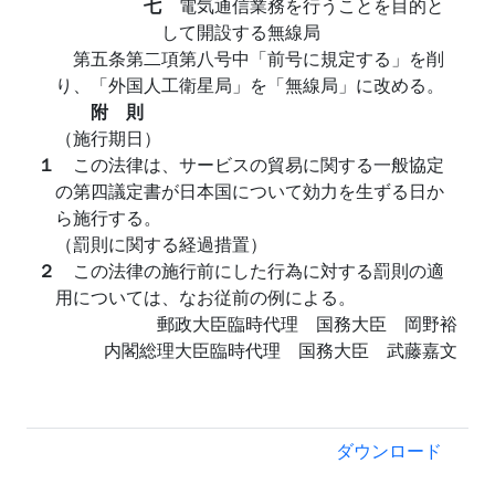
七
電気通信業務を行うことを目的と
して開設する無線局
第五条第二項第八号中「前号に規定する」を削
り、「外国人工衛星局」を「無線局」に改める。
附 則
（施行期日）
１
この法律は、サービスの貿易に関する一般協定
の第四議定書が日本国について効力を生ずる日か
ら施行する。
（罰則に関する経過措置）
２
この法律の施行前にした行為に対する罰則の適
用については、なお従前の例による。
郵政大臣臨時代理 国務大臣 岡野裕
内閣総理大臣臨時代理 国務大臣 武藤嘉文
ダウンロード