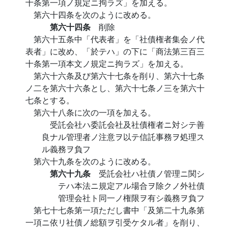
十条第一項ノ規定ニ拘ラズ」を加える。
第六十四条を次のように改める。
第六十四条
削除
第六十五条中「代表者」を「社債権者集会ノ代
表者」に改め、「於テハ」の下に「商法第三百三
十条第一項本文ノ規定ニ拘ラズ」を加える。
第六十六条及び第六十七条を削り、第六十七条
ノ二を第六十六条とし、第六十七条ノ三を第六十
七条とする。
第六十八条に次の一項を加える。
受託会社ハ委託会社及社債権者ニ対シテ善
良ナル管理者ノ注意ヲ以テ信託事務ヲ処理ス
ル義務ヲ負フ
第六十九条を次のように改める。
第六十九条
受託会社ハ社債ノ管理ニ関シ
テハ本法ニ規定アル場合ヲ除クノ外社債
管理会社ト同一ノ権限ヲ有シ義務ヲ負フ
第七十七条第一項ただし書中「及第二十九条第
一項ニ依リ社債ノ総額ヲ引受ケタル者」を削り、