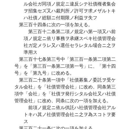
ル会社ガ同項ノ規定ニ違反シテ社債権者集会
ヲ招集セズ又ハ裁判所ノ許可ヲ求メザルトキ
ハ社債ノ総額ニ付期限ノ利益ヲ失フ
第三百十四条に次の一項を加える。
第三百十二条第二項ノ規定ハ第一項又ハ前
項ノ規定ニ依リ事務ヲ承継スベキ社債管理会
社ガ定メラレ又ハ選任セラレタル場合ニ之ヲ
準用ス
第三百十七条第三号中「第三百一条第二項第二
号」を「第三百一条第二項第一号」に、「第十四
号」を「第九号」に改める。
第三百二十条第一項中「社債募集ノ委託ヲ受ケ
タル会社」を「社債管理会社」に改め、同条第三
項中「会社」を「社債ヲ発行シタル会社又ハ社債
管理会社」に改め、同条に次の一項を加える。
前項ノ規定ニ依ル供託ハ社債管理会社アル
トキハ其ノ社債管理会社ニ之ヲ為スコトヲ要
ス
第三百二十一条に次の一項を加える。