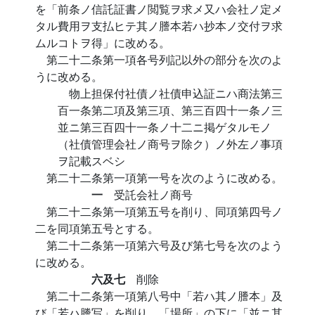
を「前条ノ信託証書ノ閲覧ヲ求メ又ハ会社ノ定メ
タル費用ヲ支払ヒテ其ノ謄本若ハ抄本ノ交付ヲ求
ムルコトヲ得」に改める。
第二十二条第一項各号列記以外の部分を次のよ
うに改める。
物上担保付社債ノ社債申込証ニハ商法第三
百一条第二項及第三項、第三百四十一条ノ三
並ニ第三百四十一条ノ十二ニ掲ゲタルモノ
（社債管理会社ノ商号ヲ除ク）ノ外左ノ事項
ヲ記載スベシ
第二十二条第一項第一号を次のように改める。
一
受託会社ノ商号
第二十二条第一項第五号を削り、同項第四号ノ
二を同項第五号とする。
第二十二条第一項第六号及び第七号を次のよう
に改める。
六及七
削除
第二十二条第一項第八号中「若ハ其ノ謄本」及
び「若ハ謄写」を削り、「場所」の下に「並ニ其