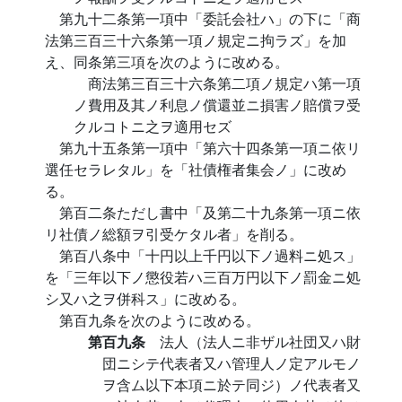
第九十二条第一項中「委託会社ハ」の下に「商
法第三百三十六条第一項ノ規定ニ拘ラズ」を加
え、同条第三項を次のように改める。
商法第三百三十六条第二項ノ規定ハ第一項
ノ費用及其ノ利息ノ償還並ニ損害ノ賠償ヲ受
クルコトニ之ヲ適用セズ
第九十五条第一項中「第六十四条第一項ニ依リ
選任セラレタル」を「社債権者集会ノ」に改め
る。
第百二条ただし書中「及第二十九条第一項ニ依
リ社債ノ総額ヲ引受ケタル者」を削る。
第百八条中「十円以上千円以下ノ過料ニ処ス」
を「三年以下ノ懲役若ハ三百万円以下ノ罰金ニ処
シ又ハ之ヲ併科ス」に改める。
第百九条を次のように改める。
第百九条
法人（法人ニ非ザル社団又ハ財
団ニシテ代表者又ハ管理人ノ定アルモノ
ヲ含ム以下本項ニ於テ同ジ）ノ代表者又