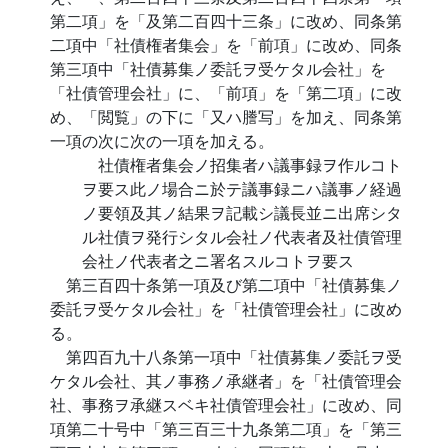
第二項」を「及第二百四十三条」に改め、同条第
二項中「社債権者集会」を「前項」に改め、同条
第三項中「社債募集ノ委託ヲ受ケタル会社」を
「社債管理会社」に、「前項」を「第二項」に改
め、「閲覧」の下に「又ハ謄写」を加え、同条第
一項の次に次の一項を加える。
社債権者集会ノ招集者ハ議事録ヲ作ルコト
ヲ要ス此ノ場合ニ於テ議事録ニハ議事ノ経過
ノ要領及其ノ結果ヲ記載シ議長並ニ出席シタ
ル社債ヲ発行シタル会社ノ代表者及社債管理
会社ノ代表者之ニ署名スルコトヲ要ス
第三百四十条第一項及び第二項中「社債募集ノ
委託ヲ受ケタル会社」を「社債管理会社」に改め
る。
第四百九十八条第一項中「社債募集ノ委託ヲ受
ケタル会社、其ノ事務ノ承継者」を「社債管理会
社、事務ヲ承継スベキ社債管理会社」に改め、同
項第二十号中「第三百三十九条第二項」を「第三