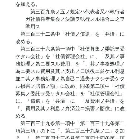
を加える。
第三百九条ノ五ノ規定ハ代表者又ハ執行者
ガ社債権者集会ノ決議ヲ執行スル場合ニ之ヲ
準用ス
第三百三十二条中「社債ノ償還」を「弁済」に
改める。
第三百三十六条第一項中「社債募集ノ委託ヲ受
ケタル会社」を「社債管理会社」に、「及其ノ事
務処理ノ為ニ要スル費用」を「、其ノ事務処理ノ
為ニ要スル費用及其ノ支出ノ日以後ニ於ケル利息
並ニ其ノ事務処理ノ為自己ニ過失ナクシテ受ケタ
ル損害ノ賠償ノ額」に改め、同条第二項中「社債
募集ノ委託ヲ受ケタル会社」を「社債管理会社」
に、「償還」を「弁済」に、「及費用ノ弁済」を
「、費用及其ノ利息ノ弁済並ニ損害ノ賠償」に改
める。
第三百三十九条第一項中「第二百三十九条第二
項第三項」の下に「、第二百三十九条ノ二」を加
え、「、第二百四十三条及第二百四十四条第一項