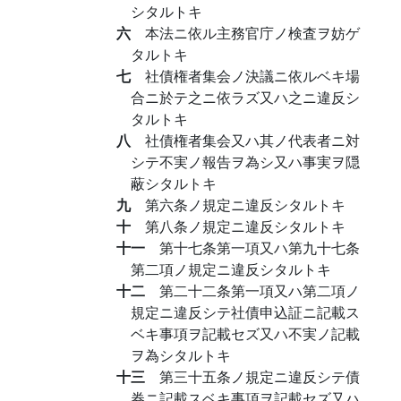
シタルトキ
六
本法ニ依ル主務官庁ノ検査ヲ妨ゲ
タルトキ
七
社債権者集会ノ決議ニ依ルベキ場
合ニ於テ之ニ依ラズ又ハ之ニ違反シ
タルトキ
八
社債権者集会又ハ其ノ代表者ニ対
シテ不実ノ報告ヲ為シ又ハ事実ヲ隠
蔽シタルトキ
九
第六条ノ規定ニ違反シタルトキ
十
第八条ノ規定ニ違反シタルトキ
十一
第十七条第一項又ハ第九十七条
第二項ノ規定ニ違反シタルトキ
十二
第二十二条第一項又ハ第二項ノ
規定ニ違反シテ社債申込証ニ記載ス
ベキ事項ヲ記載セズ又ハ不実ノ記載
ヲ為シタルトキ
十三
第三十五条ノ規定ニ違反シテ債
券ニ記載スベキ事項ヲ記載セズ又ハ