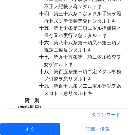
不正ノ記載ヲ為シタルトキ
十四
第三十六条ニ定メタル手続ヲ履
行セズシテ債券ヲ交付シタルトキ
十五
第七十条第二項ニ依ル担保権ノ
保存又ハ実行ヲ怠リタルトキ
十六
第八十八条第一項又ハ第三項ノ
規定ニ違反シタルトキ
十七
第九十五条第一項ニ依ル検査ヲ
妨ゲタルトキ
十八
第百五条第一項ニ定メタル事務
ノ引継ヲ怠リタルトキ
十九
第百十九条ノ二ニ依ル登記ヲ為
スコトヲ怠リタルトキ
附 則
（施行期日）
第一条
この法律は、公布の日から起算して六月を
ダウンロード
超えない範囲内において政令で定める日から施行
する。
本文
詳細・沿革