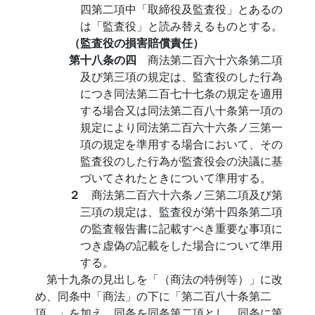
四第二項中「取締役及監査役」とあるの
は「監査役」と読み替えるものとする。
（監査役の損害賠償責任）
第十八条の四
商法第二百六十六条第二項
及び第三項の規定は、監査役のした行為
につき同法第二百七十七条の規定を適用
する場合又は同法第二百八十条第一項の
規定により同法第二百六十六条ノ三第一
項の規定を準用する場合において、その
監査役のした行為が監査役会の決議に基
づいてされたときについて準用する。
２
商法第二百六十六条ノ三第二項及び第
三項の規定は、監査役が第十四条第二項
の監査報告書に記載すべき重要な事項に
つき虚偽の記載をした場合について準用
する。
第十九条の見出しを「（商法の特例等）」に改
め、同条中「商法」の下に「第二百八十条第二
項、」を加え、同条を同条第二項とし、同条に第