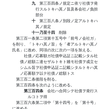
九
第三百四条ノ規定ニ依リ社債ヲ発
行スルトキハ其ノ旨及各会社ノ負担
部分
十
第三百八条ノ別段ノ定アルトキハ
其ノ規定
十一乃至十四
削除
第三百一条第二項第十五号中「前号ノ会社ガ」
を削り、「トキハ其ノ旨」を「者アルトキハ其ノ
氏名」に改め、同項の次に次の一項を加える。
社債ノ応募額ガ社債申込証ニ記載シタル社
債ノ総額ニ達セザルトキト雖モ社債ヲ成立セ
シムル旨ヲ社債申込証ニ記載シタルトキハ其
ノ応募額ヲ以テ社債ノ総額トス
第三百二条後段を削る。
第三百四条を次のように改める。
第三百四条
会社ハ合同シテ社債ヲ発行ス
ルコトヲ得
第三百六条第二項中「第十四号」を「第十号」
に改める。