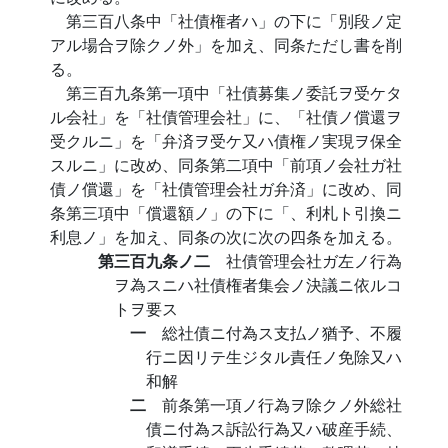
第三百八条中「社債権者ハ」の下に「別段ノ定
アル場合ヲ除クノ外」を加え、同条ただし書を削
る。
第三百九条第一項中「社債募集ノ委託ヲ受ケタ
ル会社」を「社債管理会社」に、「社債ノ償還ヲ
受クルニ」を「弁済ヲ受ケ又ハ債権ノ実現ヲ保全
スルニ」に改め、同条第二項中「前項ノ会社ガ社
債ノ償還」を「社債管理会社ガ弁済」に改め、同
条第三項中「償還額ノ」の下に「、利札ト引換ニ
利息ノ」を加え、同条の次に次の四条を加える。
第三百九条ノ二
社債管理会社ガ左ノ行為
ヲ為スニハ社債権者集会ノ決議ニ依ルコ
トヲ要ス
一
総社債ニ付為ス支払ノ猶予、不履
行ニ因リテ生ジタル責任ノ免除又ハ
和解
二
前条第一項ノ行為ヲ除クノ外総社
債ニ付為ス訴訟行為又ハ破産手続、