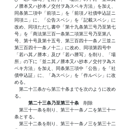
ノ謄本又ハ抄本ノ交付ヲ為スベキ方法」を加え、
同条第二項中「前項ニ」を「前項ノ社債申込証ニ
同項ニ」に、「公告スベシ」を「記載スベシ」に
改め、同項ただし書中「第十九条第三号乃至第七
号」を「商法第三百一条第二項第三号乃至第八
号、第十号及第十五号、第三百四十一条ノ三並ニ
第三百四十一条ノ十二」に改め、同項第四号中
「若ハ其ノ謄本」及び「若ハ謄写」を削り、「場
所」の下に「並ニ其ノ謄本又ハ抄本ノ交付ヲ為ス
ベキ方法」を加え、同条第三項中「公告」を「社
債申込証」に、「為スベシ」を「作ルベシ」に改
める。
第二十三条から第三十条までを次のように改め
る。
第二十三条乃至第三十条
削除
第三十一条を削り、第三十一条ノ二を第三十一
条とする。
第三十二条を削り、第三十一条ノ三を第三十二