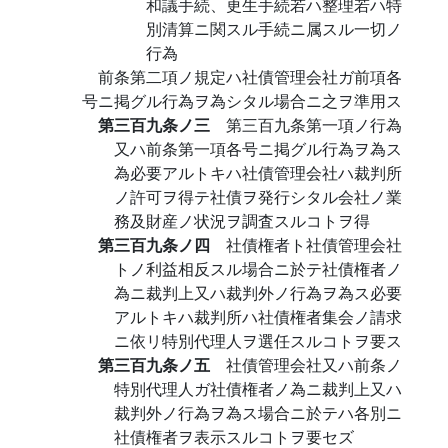
和議手続、更生手続若ハ整理若ハ特
別清算ニ関スル手続ニ属スル一切ノ
行為
前条第二項ノ規定ハ社債管理会社ガ前項各
号ニ掲グル行為ヲ為シタル場合ニ之ヲ準用ス
第三百九条ノ三
第三百九条第一項ノ行為
又ハ前条第一項各号ニ掲グル行為ヲ為ス
為必要アルトキハ社債管理会社ハ裁判所
ノ許可ヲ得テ社債ヲ発行シタル会社ノ業
務及財産ノ状況ヲ調査スルコトヲ得
第三百九条ノ四
社債権者ト社債管理会社
トノ利益相反スル場合ニ於テ社債権者ノ
為ニ裁判上又ハ裁判外ノ行為ヲ為ス必要
アルトキハ裁判所ハ社債権者集会ノ請求
ニ依リ特別代理人ヲ選任スルコトヲ要ス
第三百九条ノ五
社債管理会社又ハ前条ノ
特別代理人ガ社債権者ノ為ニ裁判上又ハ
裁判外ノ行為ヲ為ス場合ニ於テハ各別ニ
社債権者ヲ表示スルコトヲ要セズ