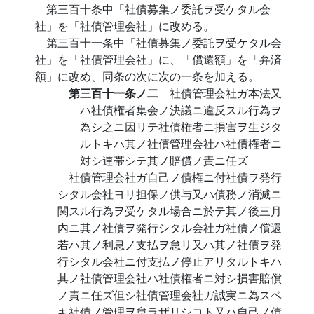
第三百十条中「社債募集ノ委託ヲ受ケタル会
社」を「社債管理会社」に改める。
第三百十一条中「社債募集ノ委託ヲ受ケタル会
社」を「社債管理会社」に、「償還額」を「弁済
額」に改め、同条の次に次の一条を加える。
第三百十一条ノ二
社債管理会社ガ本法又
ハ社債権者集会ノ決議ニ違反スル行為ヲ
為シ之ニ因リテ社債権者ニ損害ヲ生ジタ
ルトキハ其ノ社債管理会社ハ社債権者ニ
対シ連帯シテ其ノ賠償ノ責ニ任ズ
社債管理会社ガ自己ノ債権ニ付社債ヲ発行
シタル会社ヨリ担保ノ供与又ハ債務ノ消滅ニ
関スル行為ヲ受ケタル場合ニ於テ其ノ後三月
内ニ其ノ社債ヲ発行シタル会社ガ社債ノ償還
若ハ其ノ利息ノ支払ヲ怠リ又ハ其ノ社債ヲ発
行シタル会社ニ付支払ノ停止アリタルトキハ
其ノ社債管理会社ハ社債権者ニ対シ損害賠償
ノ責ニ任ズ但シ社債管理会社ガ誠実ニ為スベ
キ社債ノ管理ヲ怠ラザリシコト又ハ自己ノ債