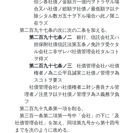
但シ各社債ノ金額ガ一億円ヲ下ラザル場
合又ハ社債ノ総額ヲ社債ノ最低額ヲ以テ
除シタル数ガ五十ヲ下ル場合ハ此ノ限ニ
在ラズ
第二百九十七条の次に次の二条を加える。
第二百九十七条ノ二
銀行、信託会社又ハ
担保附社債信託法第五条ノ免許ヲ受ケタ
ル会社ニ非ザレバ社債管理会社タルコト
ヲ得ズ
第二百九十七条ノ三
社債管理会社ハ社債
権者ノ為ニ公平且誠実ニ社債ノ管理ヲ為
スコトヲ要ス
社債管理会社ハ社債権者ニ対シ善良ナル管
理者ノ注意ヲ以テ社債ノ管理ヲ為ス義務ヲ負
フ
第二百九十九条第一項を削る。
第三百一条第二項第一号中「会社」の下に「及
社債管理会社」を加え、同項第九号から第十四号
までを次のように改める。