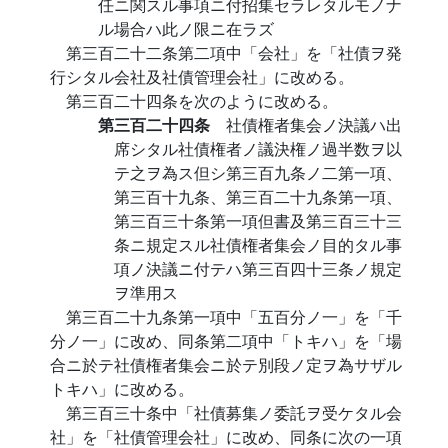
任ニ関スル事項ニ付招集セラレタルモノナ
ル場合ハ此ノ限ニ在ラズ
第三百二十二条第二項中「会社」を「社債ヲ発
行シタル会社及社債管理会社」に改める。
第三百二十四条を次のように改める。
第三百二十四条
社債権者集会ノ決議ハ出
席シタル社債権者ノ議決権ノ過半数ヲ以
テ之ヲ為ス但シ第三百九条ノ二第一項、
第三百十九条、第三百二十九条第一項、
第三百三十条第一項但書及第三百三十三
条ニ規定スル社債権者集会ノ目的タル事
項ノ決議ニ付テハ第三百四十三条ノ規定
ヲ準用ス
第三百二十九条第一項中「五百分ノ一」を「千
分ノ一」に改め、同条第二項中「トキハ」を「場
合ニ於テ社債権者集会ニ於テ別段ノ定ヲ為サザル
トキハ」に改める。
第三百三十条中「社債募集ノ委託ヲ受ケタル会
社」を「社債管理会社」に改め、同条に次の一項