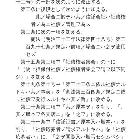
十二号）の一部を次のように改正する。
第二条に後段として次のように加える。
此ノ場合ニ於テハ其ノ信託会社ハ社債権
者ノ為ニ社債ノ管理ヲ為ス
第二条に次の一項を加える。
商法（明治三十二年法律第四十八号）第二
百九十七条ノ規定ハ前項ノ場合ニハ之ヲ適用
セズ
第十五条第二項中「社債権者集会」の下に
「（物上担保付社債ノ社債権者集会ヲ謂フ以下同
ジ）」を加える。
第十九条第十号中「第三十二条ニ依ル社債ナル
トキハ其ノ事実」を「商法第三百四条ノ規定ニ依
リ社債ヲ発行スルトキハ其ノ旨」に改める。
第二十条第二項中「其ノ原本ヲ」を削り、「、
其ノ謄本ヲ各支店ニ」を「之ヲ」に改める。
第二十一条中「信託証書ノ原本又ハ謄本ハ」を
削り、「社債応募者ノ請求アルトキハ」を「社債
応募者ハ」に、「之ヲ閲覧又ハ謄写セシムベシ」