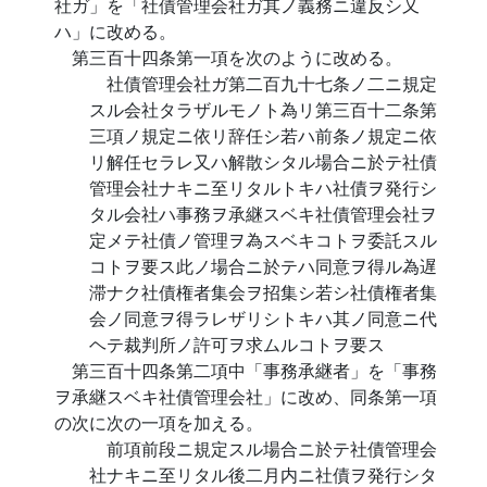
社ガ」を「社債管理会社ガ其ノ義務ニ違反シ又
ハ」に改める。
第三百十四条第一項を次のように改める。
社債管理会社ガ第二百九十七条ノ二ニ規定
スル会社タラザルモノト為リ第三百十二条第
三項ノ規定ニ依リ辞任シ若ハ前条ノ規定ニ依
リ解任セラレ又ハ解散シタル場合ニ於テ社債
管理会社ナキニ至リタルトキハ社債ヲ発行シ
タル会社ハ事務ヲ承継スベキ社債管理会社ヲ
定メテ社債ノ管理ヲ為スベキコトヲ委託スル
コトヲ要ス此ノ場合ニ於テハ同意ヲ得ル為遅
滞ナク社債権者集会ヲ招集シ若シ社債権者集
会ノ同意ヲ得ラレザリシトキハ其ノ同意ニ代
ヘテ裁判所ノ許可ヲ求ムルコトヲ要ス
第三百十四条第二項中「事務承継者」を「事務
ヲ承継スベキ社債管理会社」に改め、同条第一項
の次に次の一項を加える。
前項前段ニ規定スル場合ニ於テ社債管理会
社ナキニ至リタル後二月内ニ社債ヲ発行シタ