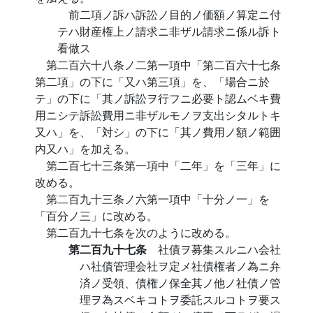
前二項ノ訴ハ訴訟ノ目的ノ価額ノ算定ニ付
テハ財産権上ノ請求ニ非ザル請求ニ係ル訴ト
看做ス
第二百六十八条ノ二第一項中「第二百六十七条
第二項」の下に「又ハ第三項」を、「場合ニ於
テ」の下に「其ノ訴訟ヲ行フニ必要ト認ムベキ費
用ニシテ訴訟費用ニ非ザルモノヲ支出シタルトキ
又ハ」を、「対シ」の下に「其ノ費用ノ額ノ範囲
内又ハ」を加える。
第二百七十三条第一項中「二年」を「三年」に
改める。
第二百九十三条ノ六第一項中「十分ノ一」を
「百分ノ三」に改める。
第二百九十七条を次のように改める。
第二百九十七条
社債ヲ募集スルニハ会社
ハ社債管理会社ヲ定メ社債権者ノ為ニ弁
済ノ受領、債権ノ保全其ノ他ノ社債ノ管
理ヲ為スベキコトヲ委託スルコトヲ要ス