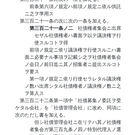
前条第六項ノ規定ハ前項ノ規定ニ依ル供託
ニ之ヲ準用ス
第三百二十一条の次に次の一条を加える。
第三百二十一条ノ二
社債権者集会ニ出席
セザル社債権者ハ書面ヲ以テ議決権ヲ行
使スルコトヲ得
前項ノ規定ニ依リ議決権ヲ行使スルニハ書
面ニ必要ナル事項ヲ記載シ之ヲ社債権者集会
ノ会日ノ前日迄ニ其ノ招集者ニ提出スルコト
ヲ要ス
第一項ノ規定ニ依リ行使セラレタル議決権
ノ数ハ出席シタル社債権者ノ議決権ノ数ニ之
ヲ算入ス
第三百二十二条第一項中「社債募集ノ委託ヲ受
ケタル会社」を「社債管理会社」に改め、同項に
次のただし書を加える。
但シ社債管理会社ニ在リテハ其ノ社債権
者集会ガ第三百九条ノ四ノ特別代理人ノ選