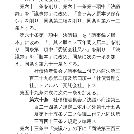
第六十二条を削り、第六十一条第一項中「決議
録」を「議事録」に改め、「自ラ其ノ原本ヲ保存
シ」を削り、同条第二項を削り、同条を第六十二
条とする。
第六十条第一項中「決議録」を「議事録ノ謄
本」に改め、「、其ノ謄本ヲ五年間支店ニ」を削
り、同条第二項中「委託会社又ハ」を削り、「決
議録」を「謄本」に改め、同条に次の一項を加
え、同条を第六十一条とする。
社債権者集会ノ議事録ニ付テハ商法第三
百三十九条第二項及第四項中「社債管理会
社」トアルハ「受託会社」トス
第五十九条の次に次の一条を加える。
第六十条
社債権者集会ノ決議ハ商法第三
百二十四条ノ規定ニ依ルノ外第七十五条
及第七十五条ノ二ノ決議ニ付テハ同法第
三百四十三条ノ規定ヲ準用ス
第六十三条中「決議ハ」の下に「商法第三百三