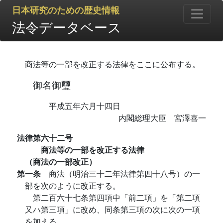
日本研究のための歴史情報
法令データベース
商法等の一部を改正する法律をここに公布する。
御名御璽
平成五年六月十四日
内閣総理大臣 宮澤喜一
法律第六十二号
商法等の一部を改正する法律
（商法の一部改正）
第一条
商法（明治三十二年法律第四十八号）の一
部を次のように改正する。
第二百六十七条第四項中「前二項」を「第二項
又ハ第三項」に改め、同条第三項の次に次の一項
を加える。