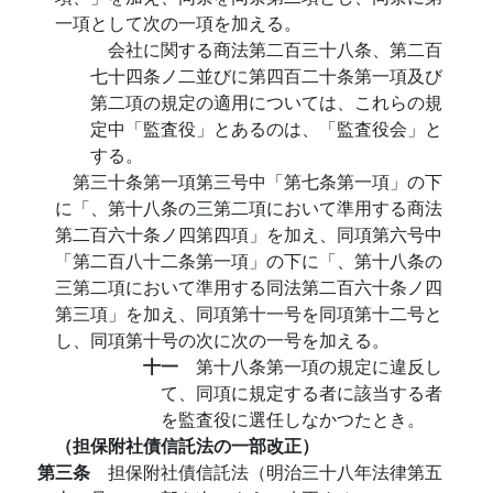
一項として次の一項を加える。
会社に関する商法第二百三十八条、第二百
七十四条ノ二並びに第四百二十条第一項及び
第二項の規定の適用については、これらの規
定中「監査役」とあるのは、「監査役会」と
する。
第三十条第一項第三号中「第七条第一項」の下
に「、第十八条の三第二項において準用する商法
第二百六十条ノ四第四項」を加え、同項第六号中
「第二百八十二条第一項」の下に「、第十八条の
三第二項において準用する同法第二百六十条ノ四
第三項」を加え、同項第十一号を同項第十二号と
し、同項第十号の次に次の一号を加える。
十一
第十八条第一項の規定に違反し
て、同項に規定する者に該当する者
を監査役に選任しなかつたとき。
（担保附社債信託法の一部改正）
第三条
担保附社債信託法（明治三十八年法律第五