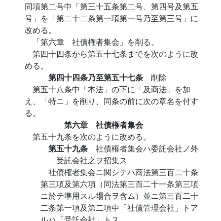
同項第二号中「第三十五条第二号、第四号及第五
号」を「第二十二条第一項第一号乃至第三号」に
改める。
「第六章 社債権者集会」を削る。
第四十四条から第五十七条までを次のように改
める。
第四十四条乃至第五十七条
削除
第五十八条中「本法」の下に「及商法」を加
え、「特ニ」を削り、同条の前に次の章名を付す
る。
第六章 社債権者集会
第五十九条を次のように改める。
第五十九条
社債権者集会ハ委託会社ノ外
受託会社之ヲ招集ス
社債権者集会ニ関シテハ商法第三百二十条
第三項及第六項（同法第三百二十一条第三項
ニ於テ準用スル場合ヲ含ム）並ニ第三百二十
二条第一項及第二項中「社債管理会社」トア
ルハ「受託会社」トス