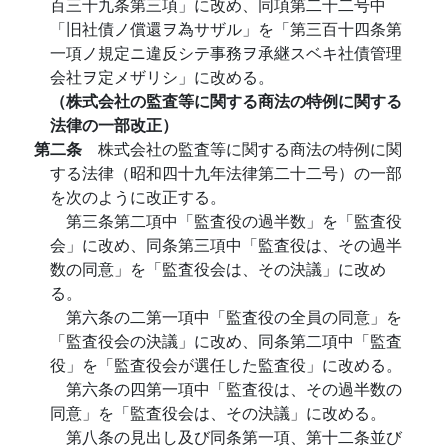
百三十九条第三項」に改め、同項第二十二号中
「旧社債ノ償還ヲ為サザル」を「第三百十四条第
一項ノ規定ニ違反シテ事務ヲ承継スベキ社債管理
会社ヲ定メザリシ」に改める。
（株式会社の監査等に関する商法の特例に関する
法律の一部改正）
第二条
株式会社の監査等に関する商法の特例に関
する法律（昭和四十九年法律第二十二号）の一部
を次のように改正する。
第三条第二項中「監査役の過半数」を「監査役
会」に改め、同条第三項中「監査役は、その過半
数の同意」を「監査役会は、その決議」に改め
る。
第六条の二第一項中「監査役の全員の同意」を
「監査役会の決議」に改め、同条第二項中「監査
役」を「監査役会が選任した監査役」に改める。
第六条の四第一項中「監査役は、その過半数の
同意」を「監査役会は、その決議」に改める。
第八条の見出し及び同条第一項、第十二条並び