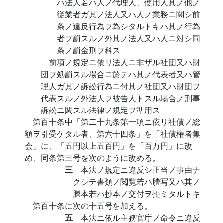
ハ法人若ハ人ノ代理人、使用人其ノ他ノ
従業者ガ其ノ法人又ハ人ノ業務ニ関シ前
条ノ違反行為ヲ為シタルトキハ其ノ行為
者ヲ罰スルノ外其ノ法人又ハ人ニ対シ同
条ノ罰金刑ヲ科ス
前項ノ規定ニ依リ法人ニ非ザル社団又ハ財
団ヲ処罰スル場合ニ於テハ其ノ代表者又ハ管
理人ガ其ノ訴訟行為ニ付其ノ社団又ハ財団ヲ
代表スルノ外法人ヲ被告人トスル場合ノ刑事
訴訟ニ関スル法律ノ規定ヲ準用ス
第百十条中「第二十九条第一項ニ依リ社債ノ総
額ヲ引受ケタル者、第六十四条」を「社債権者集
会」に、「五円以上五百円」を「百万円」に改
め、同条第三号を次のように改める。
三
本法ノ規定ニ違反シ正当ノ事由ナ
クシテ書類ノ閲覧若ハ謄写又ハ其ノ
謄本若ハ抄本ノ交付ヲ拒ミタルトキ
第百十条に次の十五号を加える。
五
本法ニ依ル主務官庁ノ命令ニ違反