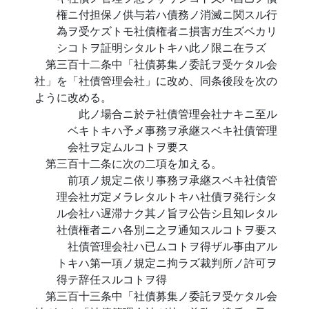
権ニ付担保ノ供与若ハ債務ノ消滅ニ関スル行
為ヲ受ケズトモ社債権者ニ損害ガ生ズベカリ
シコトヲ証明シタルトキハ此ノ限ニ在ラズ
第三百十二条中「社債募集ノ委託ヲ受ケタル会
社」を「社債管理会社」に改め、同条後段を次の
ように改める。
此ノ場合ニ於テ社債管理会社ナキニ至ル
ベキトキハ予メ事務ヲ承継スベキ社債管理
会社ヲ定ムルコトヲ要ス
第三百十二条に次の二項を加える。
前項ノ規定ニ依リ事務ヲ承継スベキ社債管
理会社ガ定メラレタルトキハ社債ヲ発行シタ
ル会社ハ遅滞ナク其ノ旨ヲ公告シ且知レタル
社債権者ニハ各別ニ之ヲ通知スルコトヲ要ス
社債管理会社ハ已ムコトヲ得ザル事由アル
トキハ第一項ノ規定ニ拘ラズ裁判所ノ許可ヲ
得テ辞任スルコトヲ得
第三百十三条中「社債募集ノ委託ヲ受ケタル会