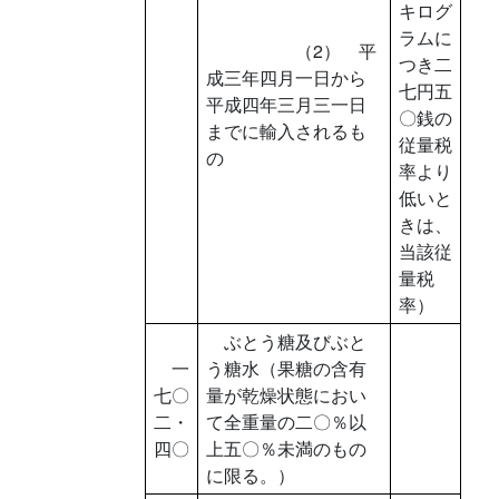
キログ
ラムに
（2） 平
つき二
成三年四月一日から
七円五
平成四年三月三一日
〇銭の
までに輸入されるも
従量税
の
率より
低いと
きは、
当該従
量税
率）
ぶとう糖及びぶと
一
う糖水（果糖の含有
七〇
量が乾燥状態におい
二・
て全重量の二〇％以
四〇
上五〇％未満のもの
に限る。）