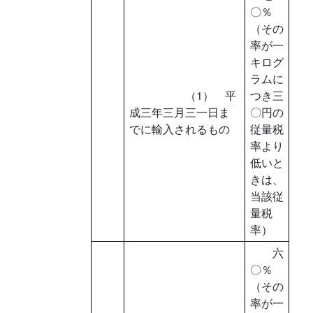
〇％
（その
率が一
キログ
ラムに
（1） 平
つき三
成三年三月三一日ま
〇円の
でに輸入されるもの
従量税
率より
低いと
きは、
当該従
量税
率）
六
〇％
（その
率が一