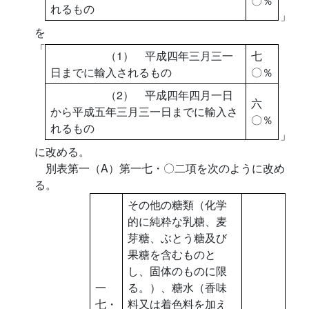
〇％
れるもの
」
を
「
（1） 平成四年三月三一
七
日までに輸入されるもの
〇％
（2） 平成四年四月一日
六
から平成五年三月三一日までに輸入さ
〇％
れるもの
」
に改める。
別表第一（A）第一七・〇二項を次のように改め
る。
その他の糖類（化学
的に純粋な乳糖、麦
芽糖、ぶとう糖及び
果糖を含むものと
し、固体のものに限
一
る。）、糖水（香味
七・
料又は着色料を加え