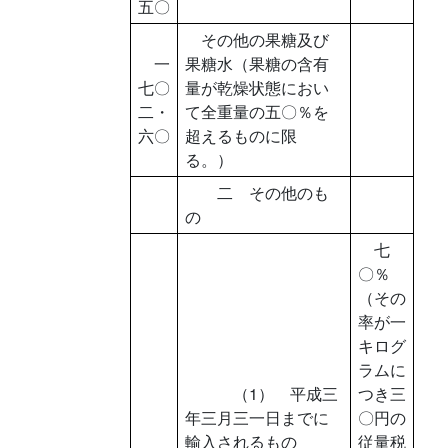
五〇
その他の果糖及び
一
果糖水（果糖の含有
七〇
量が乾燥状態におい
二・
て全重量の五〇％を
六〇
超えるものに限
る。）
二 その他のも
の
七
〇％
（その
率が一
キログ
ラムに
（1） 平成三
つき三
年三月三一日までに
〇円の
輸入されるもの
従量税