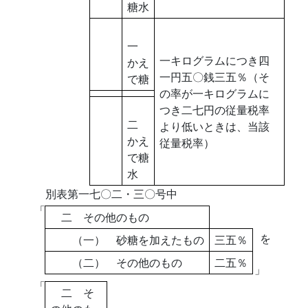
糖水
一
一キログラムにつき四
かえ
一円五〇銭三五％（そ
で糖
の率が一キログラムに
つき二七円の従量税率
二
より低いときは、当該
かえ
従量税率）
で糖
水
別表第一七〇二・三〇号中
「
二 その他のもの
を
（一） 砂糖を加えたもの
三五％
（二） その他のもの
二五％
」
「
二 そ