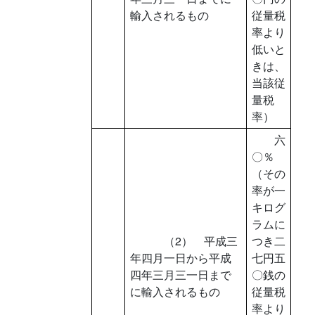
輸入されるもの
従量税
率より
低いと
きは、
当該従
量税
率）
六
〇％
（その
率が一
キログ
ラムに
（2） 平成三
つき二
年四月一日から平成
七円五
四年三月三一日まで
〇銭の
に輸入されるもの
従量税
率より