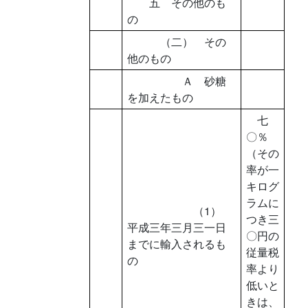
五 その他のも
の
（二） その
他のもの
Ａ 砂糖
を加えたもの
七
〇％
（その
率が一
キログ
ラムに
（1）
つき三
平成三年三月三一日
〇円の
までに輸入されるも
従量税
の
率より
低いと
きは、