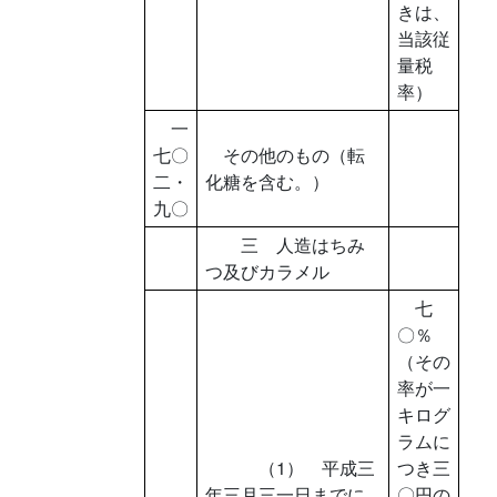
きは、
当該従
量税
率）
一
七〇
その他のもの（転
二・
化糖を含む。）
九〇
三 人造はちみ
つ及びカラメル
七
〇％
（その
率が一
キログ
ラムに
（1） 平成三
つき三
年三月三一日までに
〇円の