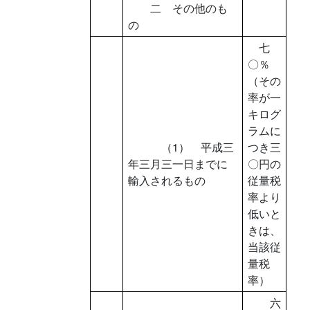
二 その他のも
の
七
〇％
（その
率が一
キログ
ラムに
（1） 平成三
つき三
年三月三一日までに
〇円の
輸入されるもの
従量税
率より
低いと
きは、
当該従
量税
率）
六