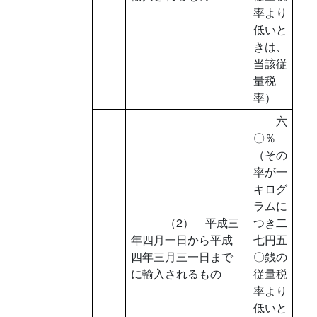
率より
低いと
きは、
当該従
量税
率）
六
〇％
（その
率が一
キログ
ラムに
（2） 平成三
つき二
年四月一日から平成
七円五
四年三月三一日まで
〇銭の
に輸入されるもの
従量税
率より
低いと