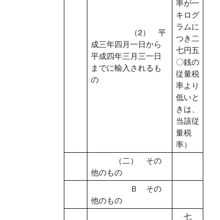
率が一
キログ
ラムに
（2） 平
つき二
成三年四月一日から
七円五
平成四年三月三一日
〇銭の
までに輸入されるも
従量税
の
率より
低いと
きは、
当該従
量税
率）
（二） その
他のもの
Ｂ その
他のもの
七