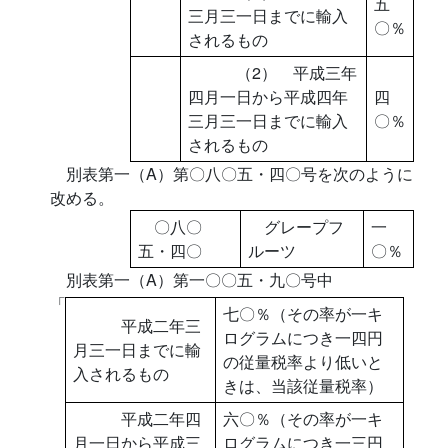
五
三月三一日までに輸入
〇％
されるもの
（2） 平成三年
四月一日から平成四年
四
三月三一日までに輸入
〇％
されるもの
別表第一（A）第〇八〇五・四〇号を次のように
改める。
〇八〇
グレープフ
一
五・四〇
ルーツ
〇％
別表第一（A）第一〇〇五・九〇号中
「
七〇％（その率が一キ
平成二年三
ログラムにつき一四円
月三一日までに輸
の従量税率より低いと
入されるもの
きは、当該従量税率）
平成二年四
六〇％（その率が一キ
月一日から平成三
ログラムにつき一三円