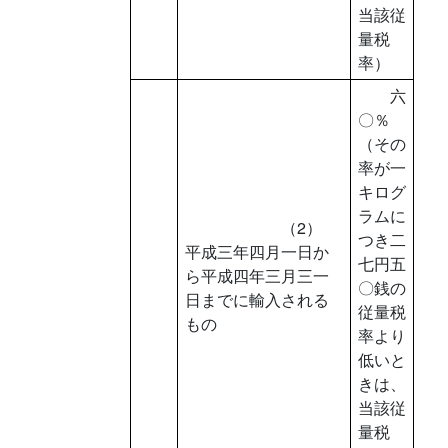
当該従
量税
率）
六
〇％
（その
率が一
キログ
ラムに
（2）
つき二
平成三年四月一日か
七円五
ら平成四年三月三一
〇銭の
日までに輸入される
従量税
もの
率より
低いと
きは、
当該従
量税