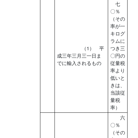
七
〇％
（その
率が一
キログ
ラムに
（1） 平
つき三
成三年三月三一日ま
〇円の
でに輸入されるもの
従量税
率より
低いと
きは、
当該従
量税
率）
六
〇％
（その