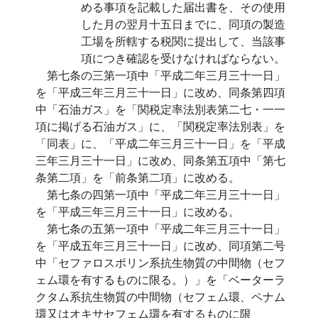
める事項を記載した届出書を、その使用
した月の翌月十五日までに、同項の製造
工場を所轄する税関に提出して、当該事
項につき確認を受けなければならない。
第七条の三第一項中「平成二年三月三十一日」
を「平成三年三月三十一日」に改め、同条第四項
中「石油ガス」を「関税定率法別表第二七・一一
項に掲げる石油ガス」に、「関税定率法別表」を
「同表」に、「平成二年三月三十一日」を「平成
三年三月三十一日」に改め、同条第五項中「第七
条第二項」を「前条第二項」に改める。
第七条の四第一項中「平成二年三月三十一日」
を「平成三年三月三十一日」に改める。
第七条の五第一項中「平成二年三月三十一日」
を「平成五年三月三十一日」に改め、同項第二号
中「セファロスポリン系抗生物質の中間物（セフ
ェム環を有するものに限る。）」を「ベーターラ
クタム系抗生物質の中間物（セフェム環、ペナム
環又はオキサセフェム環を有するものに限