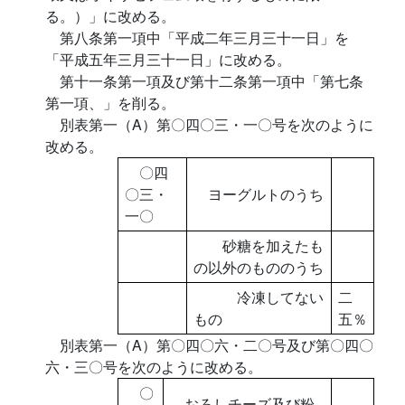
る。）」に改める。
第八条第一項中「平成二年三月三十一日」を
「平成五年三月三十一日」に改める。
第十一条第一項及び第十二条第一項中「第七条
第一項、」を削る。
別表第一（A）第〇四〇三・一〇号を次のように
改める。
〇四
〇三・
ヨーグルトのうち
一〇
砂糖を加えたも
の以外のもののうち
冷凍してない
二
もの
五％
別表第一（A）第〇四〇六・二〇号及び第〇四〇
六・三〇号を次のように改める。
〇
おろしチーズ及び粉