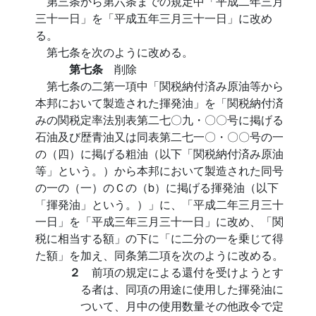
第三条から第六条までの規定中「平成二年三月
三十一日」を「平成五年三月三十一日」に改め
る。
第七条を次のように改める。
第七条
削除
第七条の二第一項中「関税納付済み原油等から
本邦において製造された揮発油」を「関税納付済
みの関税定率法別表第二七〇九・〇〇号に掲げる
石油及び歴青油又は同表第二七一〇・〇〇号の一
の（四）に掲げる粗油（以下「関税納付済み原油
等」という。）から本邦において製造された同号
の一の（一）のＣの（b）に掲げる揮発油（以下
「揮発油」という。）」に、「平成二年三月三十
一日」を「平成三年三月三十一日」に改め、「関
税に相当する額」の下に「に二分の一を乗じて得
た額」を加え、同条第二項を次のように改める。
２
前項の規定による還付を受けようとす
る者は、同項の用途に使用した揮発油に
ついて、月中の使用数量その他政令で定