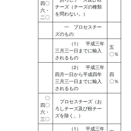
四〇
チーズ（チーズの種類
六・
を問わない。）
二〇
一 プロセスチー
ズのもの
（1） 平成三年
五
三月三一日までに輸入
〇％
されるもの
（2） 平成三年
四月一日から平成四年
四
三月三一日までに輸入
〇％
されるもの
〇
プロセスチーズ（お
四〇
ろしチーズ及び粉チー
六・
ズを除く。）
三〇
（1） 平成三年