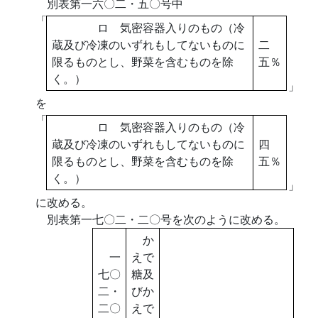
別表第一六〇二・五〇号中
「
ロ 気密容器入りのもの（冷
蔵及び冷凍のいずれもしてないものに
二
限るものとし、野菜を含むものを除
五％
く。）
」
を
「
ロ 気密容器入りのもの（冷
蔵及び冷凍のいずれもしてないものに
四
限るものとし、野菜を含むものを除
五％
く。）
」
に改める。
別表第一七〇二・二〇号を次のように改める。
か
一
えで
七〇
糖及
二・
びか
二〇
えで