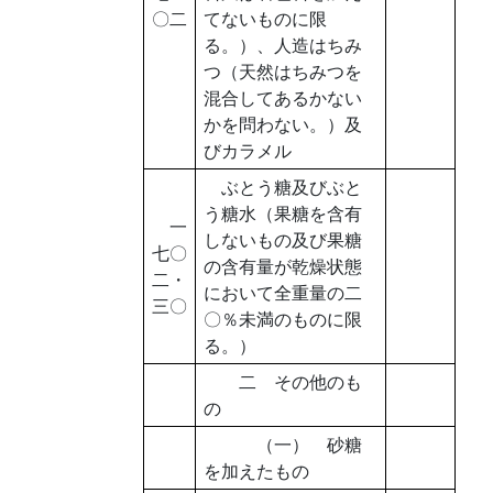
〇二
てないものに限
る。）、人造はちみ
つ（天然はちみつを
混合してあるかない
かを問わない。）及
びカラメル
ぶとう糖及びぶと
う糖水（果糖を含有
一
しないもの及び果糖
七〇
の含有量が乾燥状態
二・
において全重量の二
三〇
〇％未満のものに限
る。）
二 その他のも
の
（一） 砂糖
を加えたもの