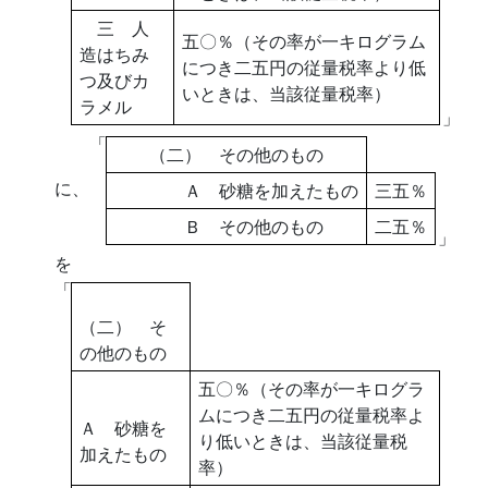
三 人
五〇％（その率が一キログラム
造はちみ
につき二五円の従量税率より低
つ及びカ
いときは、当該従量税率）
ラメル
」
「
（二） その他のもの
に、
Ａ 砂糖を加えたもの
三五％
Ｂ その他のもの
二五％
」
を
「
（二） そ
の他のもの
五〇％（その率が一キログラ
ムにつき二五円の従量税率よ
Ａ 砂糖を
り低いときは、当該従量税
加えたもの
率）