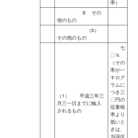
率）
Ｂ その
他のもの
（b）
その他のもの
七
〇％
（その
率が一
キログ
ラムに
つき三
（1） 平成三年三
〇円の
月三一日までに輸入
従量税
されるもの
率より
低いと
きは、
当該従