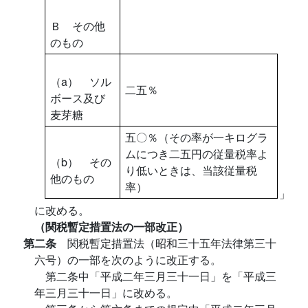
Ｂ その他
のもの
（a） ソル
二五％
ボース及び
麦芽糖
五〇％（その率が一キログラ
ムにつき二五円の従量税率よ
（b） その
り低いときは、当該従量税
他のもの
率）
」
に改める。
（関税暫定措置法の一部改正）
第二条
関税暫定措置法（昭和三十五年法律第三十
六号）の一部を次のように改正する。
第二条中「平成二年三月三十一日」を「平成三
年三月三十一日」に改める。