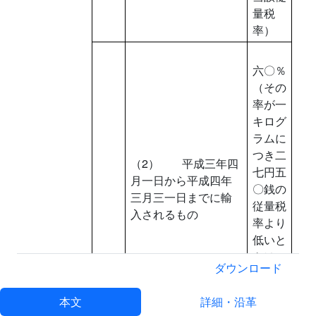
量税
率）
六〇％
（その
率が一
キログ
ラムに
つき二
（2） 平成三年四
七円五
月一日から平成四年
〇銭の
三月三一日までに輸
従量税
入されるもの
率より
低いと
きは、
ダウンロード
当該従
量税
本文
詳細・沿革
率）