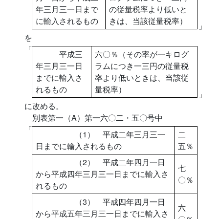
年三月三一日まで
の従量税率より低いと
に輸入されるもの
きは、当該従量税率）
」
を
「
平成三
六〇％（その率が一キログ
年三月三一日
ラムにつき一三円の従量税
までに輸入さ
率より低いときは、当該従
れるもの
量税率）
」
に改める。
別表第一（A）第一六〇二・五〇号中
「
（1） 平成二年三月三一
二
日までに輸入されるもの
五％
（2） 平成二年四月一日
七
から平成四年三月三一日までに輸入さ
〇％
れるもの
（3） 平成四年四月一日
六
から平成五年三月三一日までに輸入さ