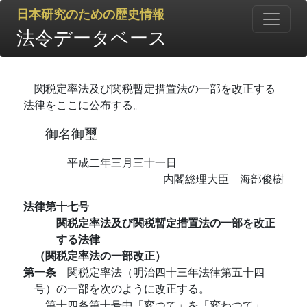
日本研究のための歴史情報
法令データベース
関税定率法及び関税暫定措置法の一部を改正する
法律をここに公布する。
御名御璽
平成二年三月三十一日
内閣総理大臣 海部俊樹
法律第十七号
関税定率法及び関税暫定措置法の一部を改正
する法律
（関税定率法の一部改正）
第一条
関税定率法（明治四十三年法律第五十四
号）の一部を次のように改正する。
第十四条第十号中「変つて」を「変わつて」