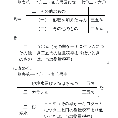
別表第一七〇二・四〇号及び第一七〇二・六〇
「
二 その他のもの
号中
（一） 砂糖を加えたもの
三五％
（二） その他のもの
二五％
」
を
「
二
五〇％（その率が一キログラムにつ
その他
き二五円の従量税率より低いとき
のもの
は、当該従量税率）
」
に改める。
別表第一七〇二・九〇号中
「
二 砂糖水及び人造はちみつ
三五％
を
三 カラメル
三五％
」
「
三五％（その率が一キログラム
二 砂
につき二七円の従量税率より低
糖水
いときは、当該従量税率）