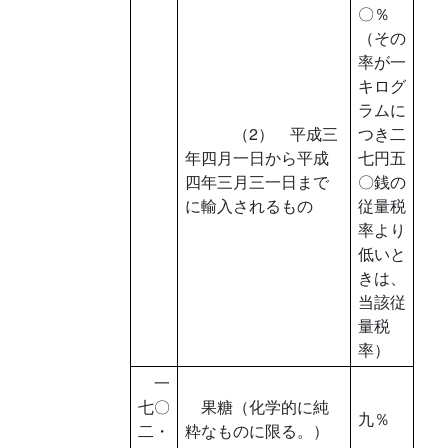
〇％
（その
率が一
キログ
ラムに
（2） 平成三
つき二
年四月一日から平成
七円五
四年三月三一日まで
〇銭の
に輸入されるもの
従量税
率より
低いと
きは、
当該従
量税
率）
一
七〇
果糖（化学的に純
九％
二・
粋なものに限る。）