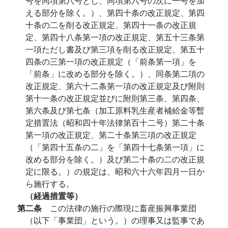
号を同項第八号とし、同項第六号の次に一号を加
える部分を除く。）、第四十条の改正規定、第四
十条の二を削る改正規定、第四十一条の改正規
定、第四十八条第一項の改正規定、第五十三条第
一項ただし書及び第三項を削る改正規定、第五十
四条の三第一項の改正規定（「前条第一項」を
「前条」に改める部分を除く。）、同条第二項の
改正規定、第六十二条第一項の改正規定及び附則
第十一条の改正規定並びに附則第三条、第四条、
第六条及び第七条（加工原料乳生産者補給金等暫
定措置法（昭和四十年法律第百十二号）第二十条
第一項の改正規定、第二十条第三項の改正規定
（「第四十五条の二」を「第四十七条第一項」に
改める部分を除く。）及び第二十条の二の改正規
定に限る。）の規定は、昭和六十六年四月一日か
ら施行する。
（経過措置等）
第二条
この法律の施行の際現に畜産振興事業団
（以下「事業団」という。）の理事又は監事であ