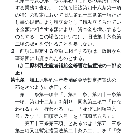
項第一号及び第二号の業務（これらの業務に附帯
する業務を含む。）に係る旧法第四十八条第一項
の特別の勘定において旧法第五十三条第一項ただ
し書の規定により積立金として積み立てられてい
る金額に相当する額により、資本金を増加するも
のとする。この場合においては、旧法第十六条第
二項の認可を受けることを要しない。
２
前項に規定する金額に相当する額は、政府から
事業団に出資されたものとする。
（加工原料乳生産者補給金等暫定措置法の一部改
正）
第七条
加工原料乳生産者補給金等暫定措置法の一
部を次のように改正する。
第二十条第一項中「、第四十条、第四十一条第
一項、第四十二条」を削り、同条第三項中「行な
われる」を「行われる」に、「並びに同項第六
号」及び「、同項第六号」を「同項第六号」に、
「「第五十三条第三項」とあるのは「第五十三条
第三項又は暫定措置法第二十条の二」」を「「交