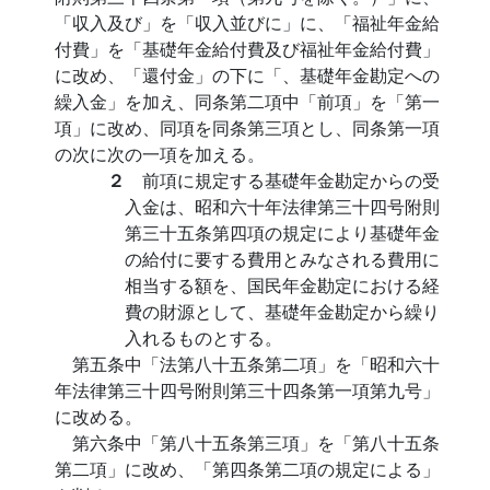
「収入及び」を「収入並びに」に、「福祉年金給
付費」を「基礎年金給付費及び福祉年金給付費」
に改め、「還付金」の下に「、基礎年金勘定への
繰入金」を加え、同条第二項中「前項」を「第一
項」に改め、同項を同条第三項とし、同条第一項
の次に次の一項を加える。
２
前項に規定する基礎年金勘定からの受
入金は、昭和六十年法律第三十四号附則
第三十五条第四項の規定により基礎年金
の給付に要する費用とみなされる費用に
相当する額を、国民年金勘定における経
費の財源として、基礎年金勘定から繰り
入れるものとする。
第五条中「法第八十五条第二項」を「昭和六十
年法律第三十四号附則第三十四条第一項第九号」
に改める。
第六条中「第八十五条第三項」を「第八十五条
第二項」に改め、「第四条第二項の規定による」