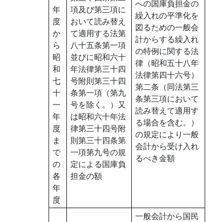
への国庫負担金の
年
項及び第三項に
繰入れの平準化を
度
おいて読み替え
図るための一般会
か
て適用する法第
計からする繰入れ
ら
八十五条第一項
の特例に関する法
昭
並びに昭和六十
律（昭和五十八年
和
年法律第三十四
法律第四十六号）
七
号附則第三十四
第二条（同法第三
十
条第一項（第九
条第三項において
一
号を除く。）又
読み替えて適用す
年
は昭和六十年法
る場合を含む。）
度
律第三十四号附
の規定により一般
ま
則第三十四条第
会計から受け入れ
で
一項第九号の規
るべき金額
の
定による国庫負
各
担金の額
年
度
一般会計から国民