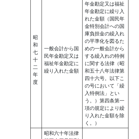
年金勘定又は福祉
年金勘定に繰り入
れた金額（国民年
金特別会計への国
庫負担金の繰入れ
昭
の平準化を図るた
和
一般会計から国
めの一般会計から
七
民年金勘定又は
する繰入れの特例
十
福祉年金勘定に
に関する法律（昭
二
繰り入れた金額
和五十八年法律第
年
四十六号。以下こ
度
の号において「繰
入特例法」とい
う。）第四条第一
項の規定により繰
り入れた金額を除
く。）
昭和六十年法律