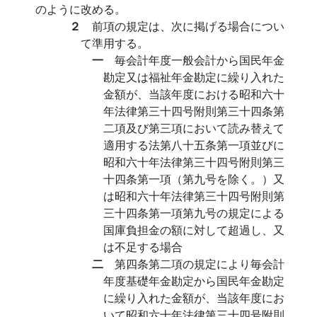
のように改める。
２
前項の規定は、次に掲げる場合につい
て準用する。
一
毎会計年度一般会計から国民年金
勘定又は福祉年金勘定に繰り入れた
金額が、当該年度における昭和六十
年法律第三十四号附則第三十四条第
二項及び第三項において読み替えて
適用する法第八十五条第一項並びに
昭和六十年法律第三十四号附則第三
十四条第一項（第九号を除く。）又
は昭和六十年法律第三十四号附則第
三十四条第一項第九号の規定による
国庫負担金の額に対して超過し、又
は不足する場合
二
第四条第二項の規定により毎会計
年度基礎年金勘定から国民年金勘定
に繰り入れた金額が、当該年度にお
いて昭和六十年法律第三十四号附則