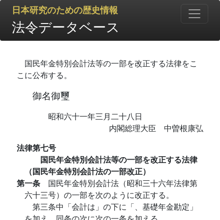
日本研究のための歴史情報
法令データベース
国民年金特別会計法等の一部を改正する法律をこ
こに公布する。
御名御璽
昭和六十一年三月二十八日
内閣総理大臣 中曽根康弘
法律第七号
国民年金特別会計法等の一部を改正する法律
（国民年金特別会計法の一部改正）
第一条
国民年金特別会計法（昭和三十六年法律第
六十三号）の一部を次のように改正する。
第三条中「会計は」の下に「、基礎年金勘定」
を加え、同条の次に次の一条を加える。