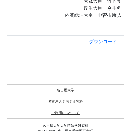
大蔵大臣 竹下登
厚生大臣 今井勇
内閣総理大臣 中曽根康弘
ダウンロード
名古屋大学
名古屋大学法学研究科
ご利用にあたって
名古屋大学大学院法学研究科
〒464-8601 名古屋市千種区不老町