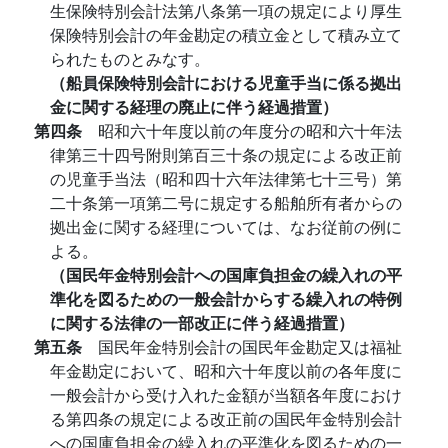
生保険特別会計法第八条第一項の規定により厚生
保険特別会計の年金勘定の積立金として積み立て
られたものとみなす。
（船員保険特別会計における児童手当に係る拠出
金に関する経理の廃止に伴う経過措置）
第四条
昭和六十年度以前の年度分の昭和六十年法
律第三十四号附則第百三十条の規定による改正前
の児童手当法（昭和四十六年法律第七十三号）第
二十条第一項第二号に規定する船舶所有者からの
拠出金に関する経理については、なお従前の例に
よる。
（国民年金特別会計への国庫負担金の繰入れの平
準化を図るための一般会計からする繰入れの特例
に関する法律の一部改正に伴う経過措置）
第五条
国民年金特別会計の国民年金勘定又は福祉
年金勘定において、昭和六十年度以前の各年度に
一般会計から受け入れた金額が当額各年度におけ
る第四条の規定による改正前の国民年金特別会計
への国庫負担金の繰入れの平準化を図るための一