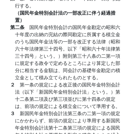
行する。
（国民年金特別会計法の一部改正に伴う経過措
置）
第二条
国民年金特別会計の国民年金勘定の昭和六
十年度の出納の完結の際同勘定に所属する積立金
のうち国民年金法等の一部を改正する法律（昭和
六十年法律第三十四号。以下「昭和六十年法律第
三十四号」という。）附則第三十八条の二第一項
に規定する政令で定めるところにより算定した部
分に相当する金額は、同会計の基礎年金勘定の積
立金として積み立てられたものとする。
２
第一条の規定による改正後の国民年金特別会計
法（以下「新国民年金特別会計法」という。）第
十二条第二項及び第三項並びに第十四条の規定
は、前項の規定による積立金について準用する。
３
新国民年金特別会計法第三条の二第一項の規定
にかかわらず、前項の規定により準用する新国民
年金特別会計法第十二条第三項の規定による国民