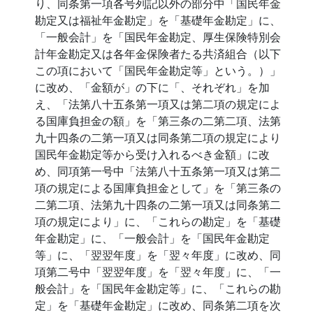
り、同条第一項各号列記以外の部分中「国民年金
勘定又は福祉年金勘定」を「基礎年金勘定」に、
「一般会計」を「国民年金勘定、厚生保険特別会
計年金勘定又は各年金保険者たる共済組合（以下
この項において「国民年金勘定等」という。）」
に改め、「金額が」の下に「、それぞれ」を加
え、「法第八十五条第一項又は第二項の規定によ
る国庫負担金の額」を「第三条の二第二項、法第
九十四条の二第一項又は同条第二項の規定により
国民年金勘定等から受け入れるべき金額」に改
め、同項第一号中「法第八十五条第一項又は第二
項の規定による国庫負担金として」を「第三条の
二第二項、法第九十四条の二第一項又は同条第二
項の規定により」に、「これらの勘定」を「基礎
年金勘定」に、「一般会計」を「国民年金勘定
等」に、「翌翌年度」を「翌々年度」に改め、同
項第二号中「翌翌年度」を「翌々年度」に、「一
般会計」を「国民年金勘定等」に、「これらの勘
定」を「基礎年金勘定」に改め、同条第二項を次