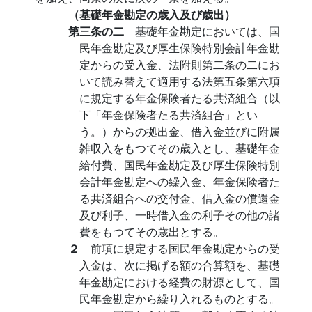
（基礎年金勘定の歳入及び歳出）
第三条の二
基礎年金勘定においては、国
民年金勘定及び厚生保険特別会計年金勘
定からの受入金、法附則第二条の二にお
いて読み替えて適用する法第五条第六項
に規定する年金保険者たる共済組合（以
下「年金保険者たる共済組合」とい
う。）からの拠出金、借入金並びに附属
雑収入をもつてその歳入とし、基礎年金
給付費、国民年金勘定及び厚生保険特別
会計年金勘定への繰入金、年金保険者た
る共済組合への交付金、借入金の償還金
及び利子、一時借入金の利子その他の諸
費をもつてその歳出とする。
２
前項に規定する国民年金勘定からの受
入金は、次に掲げる額の合算額を、基礎
年金勘定における経費の財源として、国
民年金勘定から繰り入れるものとする。