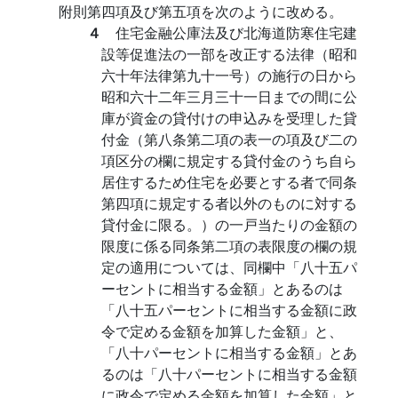
附則第四項及び第五項を次のように改める。
４
住宅金融公庫法及び北海道防寒住宅建
設等促進法の一部を改正する法律（昭和
六十年法律第九十一号）の施行の日から
昭和六十二年三月三十一日までの間に公
庫が資金の貸付けの申込みを受理した貸
付金（第八条第二項の表一の項及び二の
項区分の欄に規定する貸付金のうち自ら
居住するため住宅を必要とする者で同条
第四項に規定する者以外のものに対する
貸付金に限る。）の一戸当たりの金額の
限度に係る同条第二項の表限度の欄の規
定の適用については、同欄中「八十五パ
ーセントに相当する金額」とあるのは
「八十五パーセントに相当する金額に政
令で定める金額を加算した金額」と、
「八十パーセントに相当する金額」とあ
るのは「八十パーセントに相当する金額
に政令で定める金額を加算した金額」と