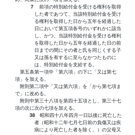
７
前項の特別給付金を受ける権利を取得
した者であつて、当該特別給付金を受け
る権利を取得した日から五年を経過した
日において第五項各号のいずれかに該当
し、かつ、当該特別給付金を受ける権利
を取得した日から五年を経過した日の前
日までの間にその者と氏を同じくする子
又は孫を有するに至らなかつたものに
は、特別給付金を支給する。
第五条第一項中「第六項」の下に「又は第七
項」を加える。
附則第二項中「又は第六項」を「から第七項ま
で」に改める。
附則中第三十八項を第四十五項とし、第三十七
項の次に次の七項を加える。
38
昭和四十八年四月一日以後に死亡した
者（昭和十二年七月七日前の負傷又は疾
病により死亡した者を除く。）の父母又