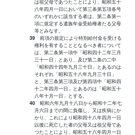
は祖父母であつたことにより、昭和五十
八年四月一日において第三条第五項各号
のいずれかに該当する者は、第二条第一
項に規定する遺族年金受給権者たる父母
等とみなす。
39
前項の規定により特別給付金を受ける
権利を有することとなるべき者について
は、第二条第一項中「昭和四十二年三月
三十一日」とあり、及び第二条の二中
「昭和四十四年九月三十日」とあるのは
それぞれ「昭和五十八年九月三十日」
と、第三条第三項及び第四項中「昭和四
十二年四月一日」とあるのは「昭和五十
八年十月一日」とする。
40
昭和六年九月十八日から昭和十二年七
月六日までの間に負傷し、又は疾病にか
かり、これにより昭和四十八年四月一日
以後に死亡した者の父母又は祖父母であ
つたことにより、昭和五十八年四月一日