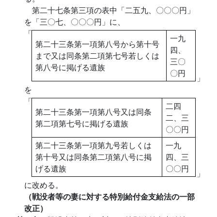
第二十七条第三項の表中「二五九、〇〇〇円」
を「三〇七、〇〇〇円」に、
「
一九
第二十三条第一項第八号から第十号
四、
まで又は同条第二項第七号若しくは
三〇
第八号に掲げる遺族
〇円
」
を
「
二四
第二十三条第一項第八号又は同条
二、三
第二項第七号に掲げる遺族
〇〇円
第二十三条第一項第九号若しくは
一九
第十号又は同条第二項第八号に掲
四、三
げる遺族
〇〇円
」
に改める。
（戦没者等の妻に対する特別給付金支給法の一部
改正）