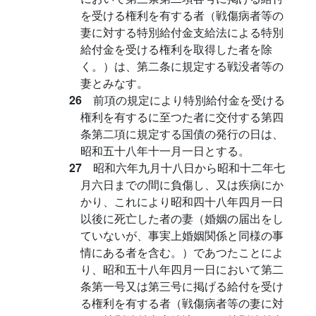
を受ける権利を有する者（戦傷病者等の
妻に対する特別給付金支給法による特別
給付金を受ける権利を取得した者を除
く。）は、第二条に規定する戦没者等の
妻とみなす。
26
前項の規定により特別給付金を受ける
権利を有するに至つた者に交付する第四
条第二項に規定する国債の発行の日は、
昭和五十八年十一月一日とする。
27
昭和六年九月十八日から昭和十二年七
月六日までの間に負傷し、又は疾病にか
かり、これにより昭和四十八年四月一日
以後に死亡した者の妻（婚姻の届出をし
ていないが、事実上婚姻関係と同様の事
情にある者を含む。）であつたことによ
り、昭和五十八年四月一日において第二
条第一号又は第三号に掲げる給付を受け
る権利を有する者（戦傷病者等の妻に対