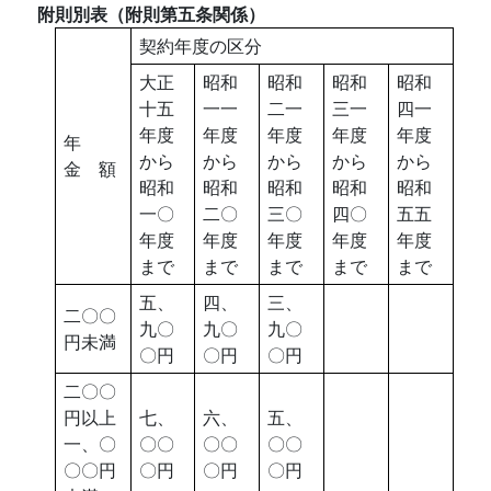
附則別表
（附則第五条関係）
契約年度の区分
大正
昭和
昭和
昭和
昭和
十五
一一
二一
三一
四一
年度
年度
年度
年度
年度
年
から
から
から
から
から
金 額
昭和
昭和
昭和
昭和
昭和
一〇
二〇
三〇
四〇
五五
年度
年度
年度
年度
年度
まで
まで
まで
まで
まで
五、
四、
三、
二〇〇
九〇
九〇
九〇
円未満
〇円
〇円
〇円
二〇〇
円以上
七、
六、
五、
一、〇
〇〇
〇〇
〇〇
〇〇円
〇円
〇円
〇円