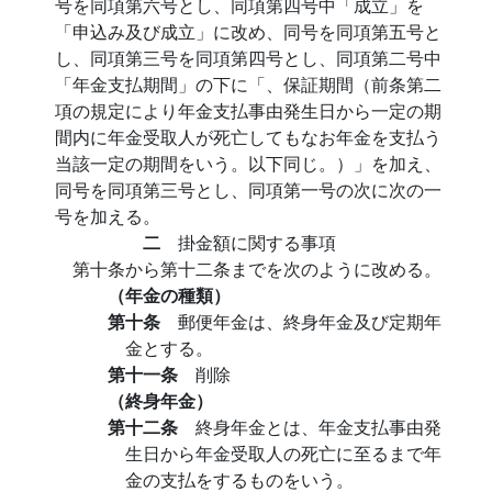
号を同項第六号とし、同項第四号中「成立」を
「申込み及び成立」に改め、同号を同項第五号と
し、同項第三号を同項第四号とし、同項第二号中
「年金支払期間」の下に「、保証期間（前条第二
項の規定により年金支払事由発生日から一定の期
間内に年金受取人が死亡してもなお年金を支払う
当該一定の期間をいう。以下同じ。）」を加え、
同号を同項第三号とし、同項第一号の次に次の一
号を加える。
二
掛金額に関する事項
第十条から第十二条までを次のように改める。
（年金の種類）
第十条
郵便年金は、終身年金及び定期年
金とする。
第十一条
削除
（終身年金）
第十二条
終身年金とは、年金支払事由発
生日から年金受取人の死亡に至るまで年
金の支払をするものをいう。