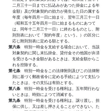
二月三十一日までに払込みがあつた掛金による年
金額）及び対象契約の効力が発生した日の属する
年度（毎年四月一日に始まり、翌年三月三十一日
（昭和五十五年四月一日に始まるものにあつて
は、同年十二月三十一日）に終わるものとし、附
則別表において「契約年度」という。）の区分に
応じ附則別表に定める額とする。
第六条
特別一時金を支給する場合において、当該
対象契約に関し末払掛金、貸付金その他国が弁済
を受けるべき金額があるときは、支給金額からこ
れを控除する。
第七条
特別一時金をこの法律附則及びこの法律附
則に基づく郵政省令に定める手続によつて支払つ
たときは、その支払は有効とする。
第八条
特別一時金を受ける権利は、五年間行わな
いときは、時効によつて消滅する。
第九条
特別一時金を受ける権利は、譲り渡し、担
保に供し、又は差し押さえることができない。た