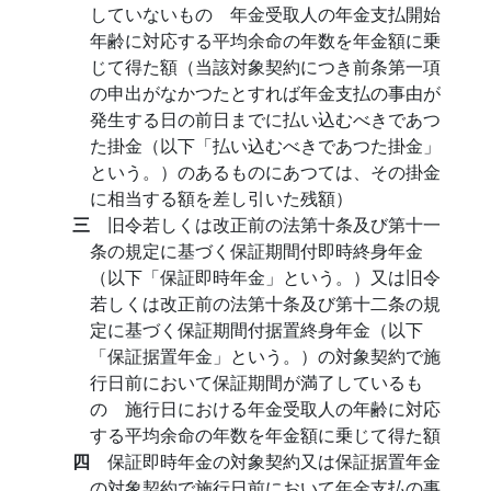
していないもの 年金受取人の年金支払開始
年齢に対応する平均余命の年数を年金額に乗
じて得た額（当該対象契約につき前条第一項
の申出がなかつたとすれば年金支払の事由が
発生する日の前日までに払い込むべきであつ
た掛金（以下「払い込むべきであつた掛金」
という。）のあるものにあつては、その掛金
に相当する額を差し引いた残額）
三
旧令若しくは改正前の法第十条及び第十一
条の規定に基づく保証期間付即時終身年金
（以下「保証即時年金」という。）又は旧令
若しくは改正前の法第十条及び第十二条の規
定に基づく保証期間付据置終身年金（以下
「保証据置年金」という。）の対象契約で施
行日前において保証期間が満了しているも
の 施行日における年金受取人の年齢に対応
する平均余命の年数を年金額に乗じて得た額
四
保証即時年金の対象契約又は保証据置年金
の対象契約で施行日前において年金支払の事