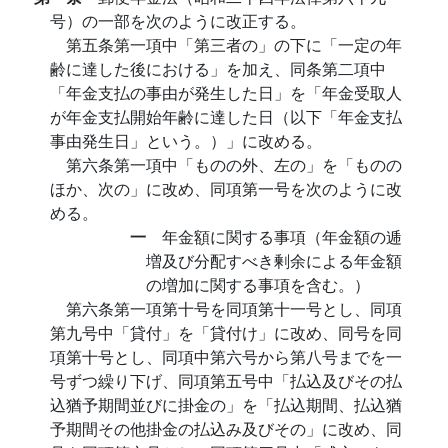
号）の一部を次のように改正する。
第五条第一項中「第三者の」の下に「一定の年
齢に達した後における」を加え、同条第二項中
「年金支払の事由が発生した日」を「年金受取人
が年金支払開始年齢に達した日（以下「年金支払
事由発生日」という。）」に改める。
第六条第一項中「ものの外、左の」を「ものの
ほか、次の」に改め、同項第一号を次のように改
める。
一
年金額に関する事項（年金額の逓
増及び分配すべき剰余による年金額
の増加に関する事項を含む。）
第六条第一項第十号を同項第十一号とし、同項
第九号中「貸付」を「貸付け」に改め、同号を同
項第十号とし、同項中第六号から第八号までを一
号ずつ繰り下げ、同項第五号中「払込及びその払
込猶予期間並びに掛金の」を「払込期間、払込猶
予期間その他掛金の払込み及びその」に改め、同