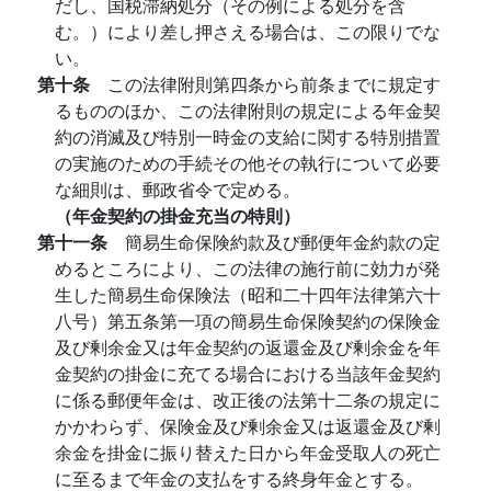
だし、国税滞納処分（その例による処分を含
む。）により差し押さえる場合は、この限りでな
い。
第十条
この法律附則第四条から前条までに規定す
るもののほか、この法律附則の規定による年金契
約の消滅及び特別一時金の支給に関する特別措置
の実施のための手続その他その執行について必要
な細則は、郵政省令で定める。
（年金契約の掛金充当の特則）
第十一条
簡易生命保険約款及び郵便年金約款の定
めるところにより、この法律の施行前に効力が発
生した簡易生命保険法（昭和二十四年法律第六十
八号）第五条第一項の簡易生命保険契約の保険金
及び剰余金又は年金契約の返還金及び剰余金を年
金契約の掛金に充てる場合における当該年金契約
に係る郵便年金は、改正後の法第十二条の規定に
かかわらず、保険金及び剰余金又は返還金及び剰
余金を掛金に振り替えた日から年金受取人の死亡
に至るまで年金の支払をする終身年金とする。