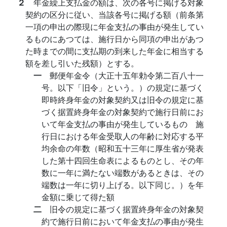
２
年金繰上支払金の額は、次の各号に掲げる対象
契約の区分に従い、当該各号に掲げる額（前条第
一項の申出の際現に年金支払の事由が発生してい
るものにあつては、施行日から同項の申出があつ
た時までの間に支払期の到来した年金に相当する
額を差し引いた残額）とする。
一
郵便年金令（大正十五年勅令第二百八十一
号。以下「旧令」という。）の規定に基づく
即時終身年金の対象契約又は旧令の規定に基
づく据置終身年金の対象契約で施行日前にお
いて年金支払の事由が発生しているもの 施
行日における年金受取人の年齢に対応する平
均余命の年数（昭和五十三年に厚生省が発表
した第十四回生命表によるものとし、その年
数に一年に満たない端数があるときは、その
端数は一年に切り上げる。以下同じ。）を年
金額に乗じて得た額
二
旧令の規定に基づく据置終身年金の対象契
約で施行日前において年金支払の事由が発生