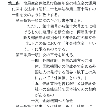
第二条
簡易生命保険及び郵便年金の積立金の運用
に関する法律（昭和二十七年法律第二百十号）の
一部を次のように改正する。
第三条第一項に次のただし書を加える。
ただし、第十四号から第十六号までに掲
げるものに運用する積立金は、簡易生命保
険及郵便年金特別会計の年金勘定の積立金
（以下この条において「年金積立金」とい
う。）に限るものとする。
第三条第一項に次の三号を加える。
十四
外国政府、外国の地方公共団
体、国際機関その他政令で定める外
国法人の発行する債券（以下この条
において「外国債」という。）
十五
信託業務を営む銀行又は信託会
社への金銭信託で元本補てんの契約
があるもの
十六
金融機関への預金
第三条第二項中「又は社債」を「、社債」に、