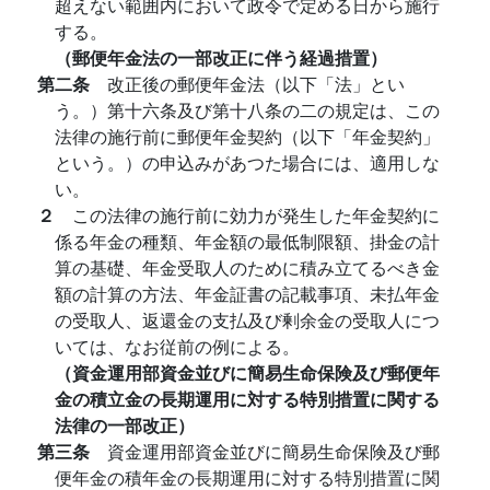
超えない範囲内において政令で定める日から施行
する。
（郵便年金法の一部改正に伴う経過措置）
第二条
改正後の郵便年金法（以下「法」とい
う。）第十六条及び第十八条の二の規定は、この
法律の施行前に郵便年金契約（以下「年金契約」
という。）の申込みがあつた場合には、適用しな
い。
２
この法律の施行前に効力が発生した年金契約に
係る年金の種類、年金額の最低制限額、掛金の計
算の基礎、年金受取人のために積み立てるべき金
額の計算の方法、年金証書の記載事項、未払年金
の受取人、返還金の支払及び剰余金の受取人につ
いては、なお従前の例による。
（資金運用部資金並びに簡易生命保険及び郵便年
金の積立金の長期運用に対する特別措置に関する
法律の一部改正）
第三条
資金運用部資金並びに簡易生命保険及び郵
便年金の積年金の長期運用に対する特別措置に関