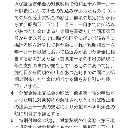
き保証据置年金の対象契約で昭和五十六年一月一
日以後において掛金の払込みがあつたものについ
ての年金繰上支払金の額は、前項の規定にかかわ
らず、昭和五十五年十二月三十一日までに払込み
があつた掛金による年金額を基礎として同項第四
号から第六号までに掲げる区分に従い当該各号に
掲げる額を計算して得た額にそれぞれ昭和五十六
年一月一日以後において払込みがあつた掛金に相
当する額を加えた額（前条第一項の申出の際現に
年金支払の事由が発生しているものにあつては、
施行日から同項の申出があつた時までの間に支払
期の到来した年金に相当する額を差し引いた残
額）とする。
４
分配金繰上支払金の額は、前条第一項の申出が
あつた時に対象契約が解除されたとすれば改正後
の法第三十一条の規定により分配すべき剰余金の
額に相当する額とする。
５
特別付加金の額は、対象契約の年金額（第三項
に規定する対象契約にあつては、昭和五十五年十