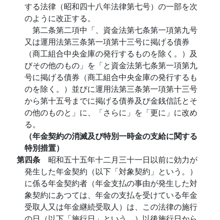
する法律（昭和四十八年法律第七号）の一部を次
のように改正する。
第二条第二項中「、資金法第七条第一項第九号
又は運用法第三条第一項第十三号に掲げる債券
（商工組合中央金庫の発行するものを除く。）及
びその他のもの」を「と資金法第七条第一項第九
号に掲げる債券（商工組合中央金庫の発行するも
のを除く。）並びに運用法第三条第一項第十三号
から第十五号までに掲げる債券及び金銭信託とそ
の他のものと」に、「さらに」を「更に」に改め
る。
（年金契約の消滅及び特別一時金の支給に関する
特別措置）
第四条
昭和五十五年十二月三十一日以前に効力が
発生した年金契約（以下「対象契約」という。）
に係る年金契約者（年金支払の事由が発生した対
象契約にあつては、年金の支払を受けている年金
受取人又は年金継続受取人）は、この法律の施行
の日（以下「施行日」という。）以後施行日から