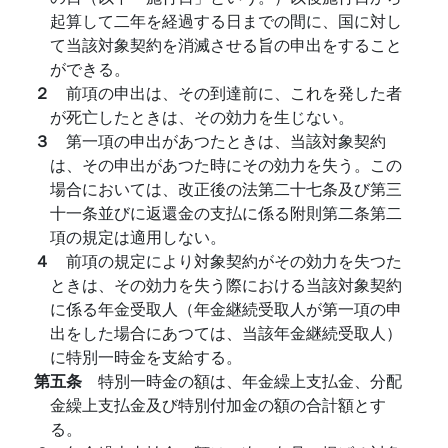
起算して二年を経過する日までの間に、国に対し
て当該対象契約を消滅させる旨の申出をすること
ができる。
２
前項の申出は、その到達前に、これを発した者
が死亡したときは、その効力を生じない。
３
第一項の申出があつたときは、当該対象契約
は、その申出があつた時にその効力を失う。この
場合においては、改正後の法第二十七条及び第三
十一条並びに返還金の支払に係る附則第二条第二
項の規定は適用しない。
４
前項の規定により対象契約がその効力を失つた
ときは、その効力を失う際における当該対象契約
に係る年金受取人（年金継続受取人が第一項の申
出をした場合にあつては、当該年金継続受取人）
に特別一時金を支給する。
第五条
特別一時金の額は、年金繰上支払金、分配
金繰上支払金及び特別付加金の額の合計額とす
る。