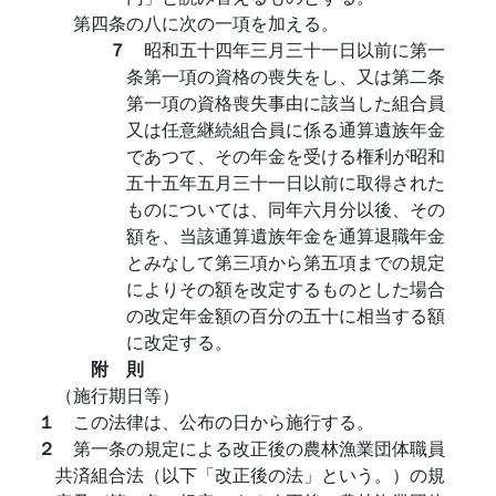
第四条の八に次の一項を加える。
７
昭和五十四年三月三十一日以前に第一
条第一項の資格の喪失をし、又は第二条
第一項の資格喪失事由に該当した組合員
又は任意継続組合員に係る通算遺族年金
であつて、その年金を受ける権利が昭和
五十五年五月三十一日以前に取得された
ものについては、同年六月分以後、その
額を、当該通算遺族年金を通算退職年金
とみなして第三項から第五項までの規定
によりその額を改定するものとした場合
の改定年金額の百分の五十に相当する額
に改定する。
附 則
（施行期日等）
１
この法律は、公布の日から施行する。
２
第一条の規定による改正後の農林漁業団体職員
共済組合法（以下「改正後の法」という。）の規