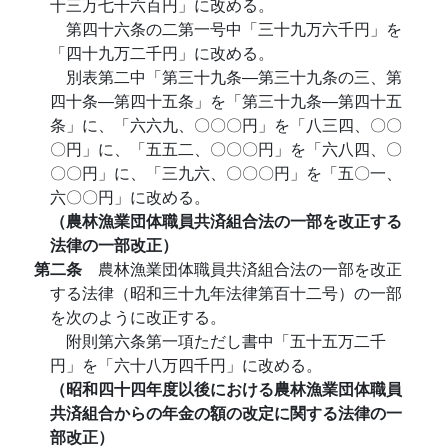
十三万七千六百円」に改める。
第四十六条の二第一号中「三十九万六千円」を
「四十九万二千円」に改める。
別表第二中「第三十九条―第三十九条の三、第
四十条―第四十五条」を「第三十九条―第四十五
条」に、「六六九、〇〇〇円」を「八三四、〇〇
〇円」に、「五五二、〇〇〇円」を「六八四、〇
〇〇円」に、「三九六、〇〇〇円」を「五〇一、
六〇〇円」に改める。
（農林漁業団体職員共済組合法の一部を改正する
法律の一部改正）
第二条
農林漁業団体職員共済組合法の一部を改正
する法律（昭和三十九年法律第百十二号）の一部
を次のように改正する。
附則第六条第一項ただし書中「五十五万二千
円」を「六十八万四千円」に改める。
（昭和四十四年度以後における農林漁業団体職員
共済組合からの年金の額の改定に関する法律の一
部改正）