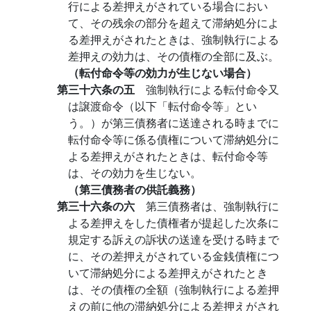
行による差押えがされている場合におい
て、その残余の部分を超えて滞納処分によ
る差押えがされたときは、強制執行による
差押えの効力は、その債権の全部に及ぶ。
（転付命令等の効力が生じない場合）
第三十六条の五
強制執行による転付命令又
は譲渡命令（以下「転付命令等」とい
う。）が第三債務者に送達される時までに
転付命令等に係る債権について滞納処分に
よる差押えがされたときは、転付命令等
は、その効力を生じない。
（第三債務者の供託義務）
第三十六条の六
第三債務者は、強制執行に
よる差押えをした債権者が提起した次条に
規定する訴えの訴状の送達を受ける時まで
に、その差押えがされている金銭債権につ
いて滞納処分による差押えがされたとき
は、その債権の全額（強制執行による差押
えの前に他の滞納処分による差押えがされ