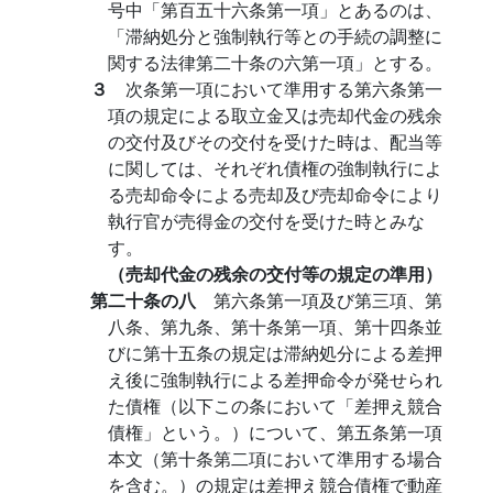
号中「第百五十六条第一項」とあるのは、
「滞納処分と強制執行等との手続の調整に
関する法律第二十条の六第一項」とする。
３
次条第一項において準用する第六条第一
項の規定による取立金又は売却代金の残余
の交付及びその交付を受けた時は、配当等
に関しては、それぞれ債権の強制執行によ
る売却命令による売却及び売却命令により
執行官が売得金の交付を受けた時とみな
す。
（売却代金の残余の交付等の規定の準用）
第二十条の八
第六条第一項及び第三項、第
八条、第九条、第十条第一項、第十四条並
びに第十五条の規定は滞納処分による差押
え後に強制執行による差押命令が発せられ
た債権（以下この条において「差押え競合
債権」という。）について、第五条第一項
本文（第十条第二項において準用する場合
を含む。）の規定は差押え競合債権で動産