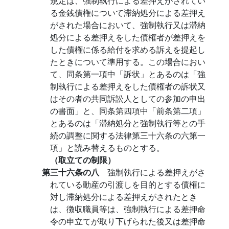
規定は、強制執行による差押えがされてい
る金銭債権について滞納処分による差押え
がされた場合において、強制執行又は滞納
処分による差押えをした債権者が差押えを
した債権に係る給付を求める訴えを提起し
たときについて準用する。この場合におい
て、同条第一項中「訴状」とあるのは「強
制執行による差押えをした債権者の訴状又
はその者の共同訴訟人としての参加の申出
の書面」と、同条第四項中「前条第二項」
とあるのは「滞納処分と強制執行等との手
続の調整に関する法律第三十六条の六第一
項」と読み替えるものとする。
（取立ての制限）
第三十六条の八
強制執行による差押えがさ
れている動産の引渡しを目的とする債権に
対し滞納処分による差押えがされたとき
は、徴収職員等は、強制執行による差押命
令の申立てが取り下げられた後又は差押命