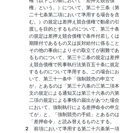
権（以下この条において「差押え競合債
権」という。）について、第二十三条（第
二十七条第二項において準用する場合を含
む。）の規定は差押え競合債権で動産の引
渡しを目的とするものについて、第三十条
の規定は差押え競合債権で条件付若しくは
期限付であるもの又は反対給付に係ること
その他の事由によりその取立てが困難であ
るものについて、第三十二条の規定は差押
え競合債権で民事執行法第百五十条に規定
するものについて準用する。この場合にお
いて、第三十一条中「強制競売の申立て
が」とあるのは「第三十六条の三第二項本
文の規定による通知又は第三十六条の六第
二項の規定による事情の届出があつた場合
において、強制執行による差押命令の申立
てが」と、「強制競売の手続」とあるのは
「差押命令」と読み替えるものとする。
２
前項において準用する第二十六条第一項