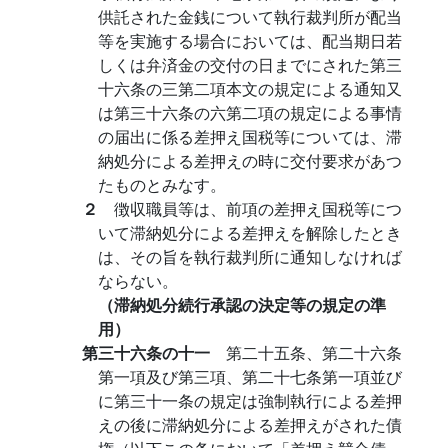
供託された金銭について執行裁判所が配当
等を実施する場合においては、配当期日若
しくは弁済金の交付の日までにされた第三
十六条の三第二項本文の規定による通知又
は第三十六条の六第二項の規定による事情
の届出に係る差押え国税等については、滞
納処分による差押えの時に交付要求があつ
たものとみなす。
２
徴収職員等は、前項の差押え国税等につ
いて滞納処分による差押えを解除したとき
は、その旨を執行裁判所に通知しなければ
ならない。
（滞納処分続行承認の決定等の規定の準
用）
第三十六条の十一
第二十五条、第二十六条
第一項及び第三項、第二十七条第一項並び
に第三十一条の規定は強制執行による差押
えの後に滞納処分による差押えがされた債