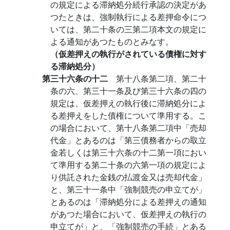
の規定による滞納処分続行承認の決定があ
つたときは、強制執行による差押命令につ
いては、第二十条の三第二項本文の規定に
よる通知があつたものとみなす。
（仮差押えの執行がされている債権に対す
る滞納処分）
第三十六条の十二
第十八条第二項、第二十
条の六、第三十一条及び第三十六条の四の
規定は、仮差押えの執行後に滞納処分によ
る差押えをした債権について準用する。こ
の場合において、第十八条第二項中「売却
代金」とあるのは「第三債務者からの取立
金若しくは第三十六条の十二第一項におい
て準用する第二十条の六第一項の規定によ
り供託された金銭の払渡金又は売却代金」
と、第三十一条中「強制競売の申立てが」
とあるのは「滞納処分による差押えの通知
があつた場合において、仮差押えの執行の
申立てが」と、「強制競売の手続」とある