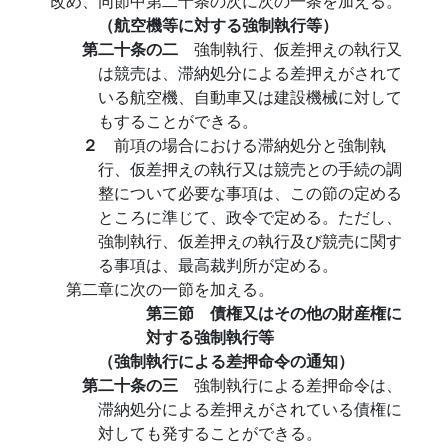
改め、同節中第二十条の次に次の一条を加える。
（航空機等に対する強制執行等）
第二十条の二
強制執行、仮差押えの執行又
は競売は、滞納処分による差押えがされて
いる航空機、自動車又は建設機械に対して
もすることができる。
２
前項の場合における滞納処分と強制執
行、仮差押えの執行又は競売との手続の調
整について必要な事項は、この節の定める
ところに準じて、政令で定める。ただし、
強制執行、仮差押えの執行及び競売に関す
る事項は、最高裁判所が定める。
第二章に次の一節を加える。
第三節 債権又はその他の財産権に
対する強制執行等
（強制執行による差押命令の通知）
第二十条の三
強制執行による差押命令は、
滞納処分による差押えがされている債権に
対しても発することができる。