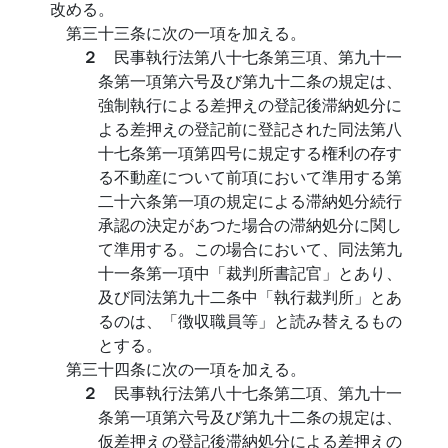
改める。
第三十三条に次の一項を加える。
２
民事執行法第八十七条第三項、第九十一
条第一項第六号及び第九十二条の規定は、
強制執行による差押えの登記後滞納処分に
よる差押えの登記前に登記された同法第八
十七条第一項第四号に規定する権利の存す
る不動産について前項において準用する第
二十六条第一項の規定による滞納処分続行
承認の決定があつた場合の滞納処分に関し
て準用する。この場合において、同法第九
十一条第一項中「裁判所書記官」とあり、
及び同法第九十二条中「執行裁判所」とあ
るのは、「徴収職員等」と読み替えるもの
とする。
第三十四条に次の一項を加える。
２
民事執行法第八十七条第二項、第九十一
条第一項第六号及び第九十二条の規定は、
仮差押えの登記後滞納処分による差押えの