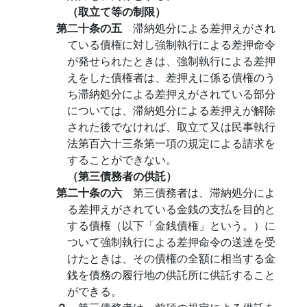
（取立て等の制限）
第二十条の五
滞納処分による差押えがされ
ている債権に対し強制執行による差押命令
が発せられたときは、強制執行による差押
えをした債権者は、差押えに係る債権のう
ち滞納処分による差押えがされている部分
については、滞納処分による差押えが解除
された後でなければ、取立て又は民事執行
法第百六十三条第一項の規定による請求を
することができない。
（第三債務者の供託）
第二十条の六
第三債務者は、滞納処分によ
る差押えがされている金銭の支払を目的と
する債権（以下「金銭債権」という。）に
ついて強制執行による差押命令の送達を受
けたときは、その債権の全額に相当する金
銭を債務の履行地の供託所に供託すること
ができる。