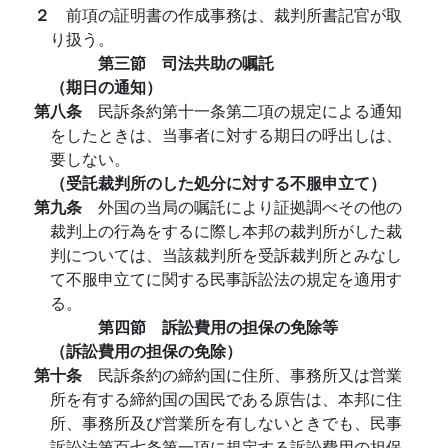
２
前項の証明書の作成事務は、裁判所書記官が取
り扱う。
第三節 司法共助の嘱託
（期日の通知）
第八条
民訴条約第十一条第二項の規定による通知
をしたときは、当事者に対する期日の呼出しは、
要しない。
（受託裁判所のした処分に対する不服申立て）
第九条
外国の当局の嘱託により証拠調べその他の
裁判上の行為をするに際し本邦の裁判所がした裁
判については、当該裁判所を受訴裁判所とみなし
て不服申立てに関する民事訴訟法の規定を適用す
る。
第四節 訴訟費用の担保の免除等
（訴訟費用の担保の免除）
第十条
民訴条約の締約国に住所、事務所又は営業
所を有する締約国の国民である原告は、本邦に住
所、事務所及び営業所を有しないときでも、民事
訴訟法第百七条第一項に規定する訴訟費用の担保