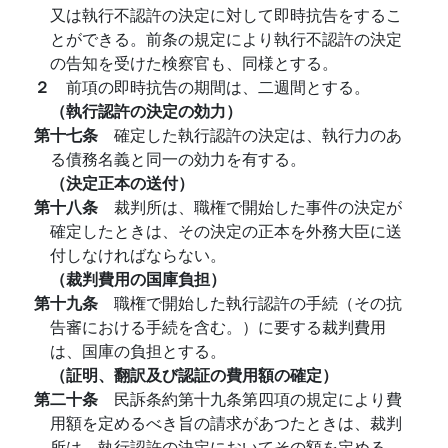
又は執行不認許の決定に対して即時抗告をするこ
とができる。前条の規定により執行不認許の決定
の告知を受けた検察官も、同様とする。
２
前項の即時抗告の期間は、二週間とする。
（執行認許の決定の効力）
第十七条
確定した執行認許の決定は、執行力のあ
る債務名義と同一の効力を有する。
（決定正本の送付）
第十八条
裁判所は、職権で開始した事件の決定が
確定したときは、その決定の正本を外務大臣に送
付しなければならない。
（裁判費用の国庫負担）
第十九条
職権で開始した執行認許の手続（その抗
告審における手続を含む。）に要する裁判費用
は、国庫の負担とする。
（証明、翻訳及び認証の費用額の確定）
第二十条
民訴条約第十九条第四項の規定により費
用額を定めるべき旨の請求があつたときは、裁判
所は、執行認許の決定においてその額を定める。