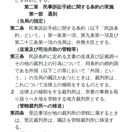
第二章 民事訴訟手続に関する条約の実施
第一節 通則
（当局の指定）
第二条
民事訴訟手続に関する条約（以下「民訴条
約」という。）第一条第一項、第九条第一項及び
第二十三条第一項の当局は、外務大臣とする。
（送達及び司法共助の管轄等）
第三条
民訴条約に定める文書の送達及び証拠調べ
その他の裁判上の行為について、同条約の締約国
である外国（以下この章において「外国」とい
う。）の当局の嘱託があつたときは、裁判所は、
これについて法律上の補助をするものとする。
２
法律上の補助をする裁判所は、所要の事務を取
り扱うべき地を管轄する地方裁判所とする。
（管轄裁判所への移送）
第四条
受託事項が他の裁判所の管轄に属するとき
は、受託裁判所は、嘱託を管轄裁判所に移送す
る。