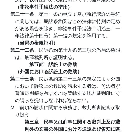
（非訟事件手続法の準用）
第二十一条
第十一条の申立て及び執行認許の手続
に関しては、民訴条約又はこの法律に特別の定め
がある場合を除き、非訟事件手続法（明治三十一
年法律第十四号）第一編の規定を準用する。
（当局の権限証明）
第二十二条
民訴条約第十九条第三項の当局の権限
は、最高裁判所が証明する。
第五節 訴訟上の救助
（外国における訴訟上の救助）
第二十三条
民訴条約第二十三条の規定により外国
において訴訟上の救助を請求する者は、その者が
普通裁判籍を有する地を管轄する地方裁判所にそ
の請求を提出しなければならない。
２
前項の請求に関する事務は、裁判所書記官が取
り扱う。
第三章 民事又は商事に関する裁判上及び裁
判外の文書の外国における送達及び告知に関