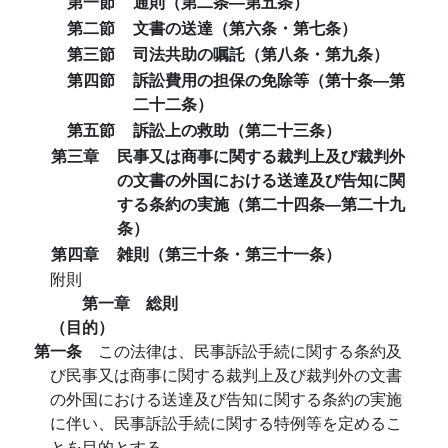
第一節
通則（第二条―第五条）
第二節
文書の送達（第六条・第七条）
第三節
司法共助の嘱託（第八条・第九条）
第四節
訴訟費用の担保の免除等（第十条―第
二十二条）
第五節
訴訟上の救助（第二十三条）
第三章
民事又は商事に関する裁判上及び裁判外
の文書の外国における送達及び告知に関
する条約の実施（第二十四条―第二十九
条）
第四章
雑則（第三十条・第三十一条）
附則
第一章 総則
（目的）
第一条
この法律は、民事訴訟手続に関する条約及
び民事又は商事に関する裁判上及び裁判外の文書
の外国における送達及び告知に関する条約の実施
に伴い、民事訴訟手続に関する特例等を定めるこ
とを目的とする。