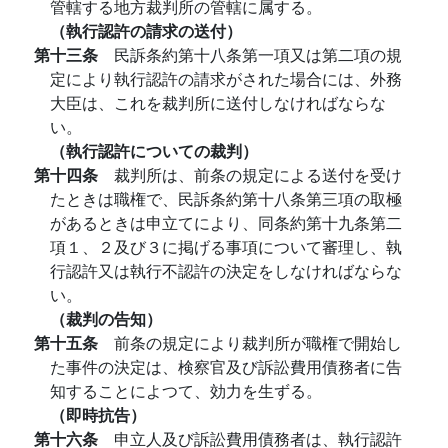
管轄する地方裁判所の管轄に属する。
（執行認許の請求の送付）
第十三条
民訴条約第十八条第一項又は第二項の規
定により執行認許の請求がされた場合には、外務
大臣は、これを裁判所に送付しなければならな
い。
（執行認許についての裁判）
第十四条
裁判所は、前条の規定による送付を受け
たときは職権で、民訴条約第十八条第三項の取極
があるときは申立てにより、同条約第十九条第二
項１、２及び３に掲げる事項について審理し、執
行認許又は執行不認許の決定をしなければならな
い。
（裁判の告知）
第十五条
前条の規定により裁判所が職権で開始し
た事件の決定は、検察官及び訴訟費用債務者に告
知することによつて、効力を生ずる。
（即時抗告）
第十六条
申立人及び訴訟費用債務者は、執行認許