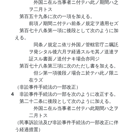
外国ニ在ル当事者ニ付テハ此ノ期間ハ之
ヲ二月トス
第百五十九条に次の一項を加える。
前項ノ期間ニ付テハ前条ノ規定ヲ適用セズ
第百七十八条第一項に後段として次のように加
える。
同条ノ規定ニ依リ外国ノ管轄官庁ニ嘱託
ヲ発シタル後六月ヲ経過スルモ其ノ送達ヲ
証スル書面ノ送付ナキ場合亦同ジ
第百七十八条第三項に次のただし書を加える。
但シ第一項後段ノ場合ニ於テハ此ノ限ニ
在ラズ
（非訟事件手続法の一部改正）
４
非訟事件手続法の一部を次のように改正する。
第二十二条に後段として次のように加える。
外国ニ在ル当事者ニ付テハ此期間ハ之ヲ
二月トス
（民事訴訟法及び非訟事件手続法の一部改正に伴
う経過措置）