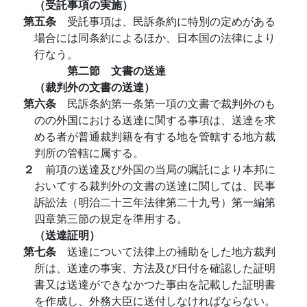
（受託事項の実施）
第五条
受託事項は、民訴条約に特別の定めがある
場合には同条約によるほか、日本国の法律により
行なう。
第二節 文書の送達
（裁判外の文書の送達）
第六条
民訴条約第一条第一項の文書で裁判外のも
のの外国における送達に関する事項は、送達を求
める者が普通裁判籍を有する地を管轄する地方裁
判所の管轄に属する。
２
前項の送達及び外国の当局の嘱託により本邦に
おいてする裁判外の文書の送達に関しては、民事
訴訟法（明治二十三年法律第二十九号）第一編第
四章第三節の規定を準用する。
（送達証明）
第七条
送達について法律上の補助をした地方裁判
所は、送達の事実、方法及び日付を確認した証明
書又は送達ができなかつた事由を記載した証明書
を作成し、外務大臣に送付しなければならない。