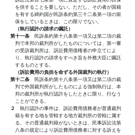
を供することを要しない。ただし、その者が国籍
を有する締約国が民訴条約第三十二条第一項の留
保をしているときは、この限りでない。
（執行認許の請求の嘱託）
第十一条
民訴条約第十八条第一項又は第二項の裁
判で本邦の裁判所がしたものについては、第一審
の受訴裁判所は、訴訟費用債権者の申立てによ
り、執行認許の請求をすべき旨を外務大臣に嘱託
するものとする。
（訴訟費用の負担を命ずる外国裁判の執行）
第十二条
民訴条約第十八条第一項又は第二項の裁
判で外国裁判所がしたものによる強制執行は、本
邦の裁判所が執行認許をしたときに限り、行なう
ことができる。
２
執行認許の事件は、訴訟費用債務者が普通裁判
籍を有する地を管轄する地方裁判所の管轄に属す
る。その普通裁判籍がないときは、民事訴訟法第
八条の規定により訴訟費用債務者に対する訴えを