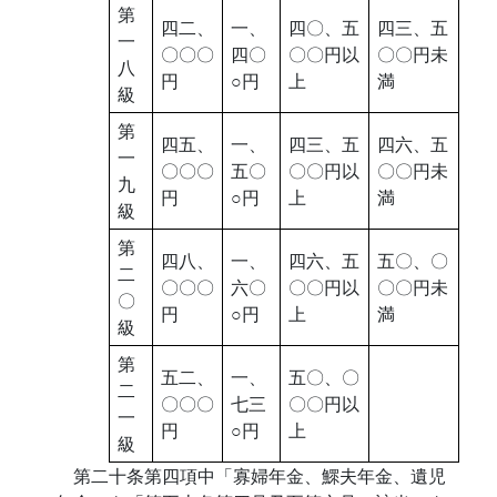
第
四二、
一、
四〇、五
四三、五
一
〇〇〇
四〇
〇〇円以
〇〇円未
八
円
○円
上
満
級
第
四五、
一、
四三、五
四六、五
一
〇〇〇
五〇
〇〇円以
〇〇円未
九
円
○円
上
満
級
第
四八、
一、
四六、五
五〇、〇
二
〇〇〇
六〇
〇〇円以
〇〇円未
〇
円
○円
上
満
級
第
五二、
一、
五〇、〇
二
〇〇〇
七三
〇〇円以
一
円
○円
上
級
第二十条第四項中「寡婦年金、鰥夫年金、遺児