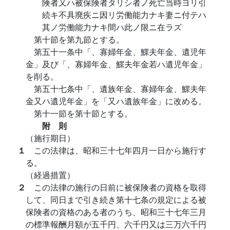
険者又ハ被保険者タリシ者ノ死亡当時ヨリ引
続キ不具廃疾ニ因リ労働能力ナキ妻ニ付テハ
其ノ労働能力ナキ間ハ此ノ限ニ在ラズ
第十節を第九節とする。
第五十一条中「、寡婦年金、鰥夫年金、遺児年
金」及び「、寡婦年金、鰥夫年金若ハ遺児年金」
を削る。
第五十七条中「、遺族年金、寡婦年金、鰥夫年
金又ハ遺児年金」を「又ハ遺族年金」に改める。
第十一節を第十節とする。
附 則
（施行期日）
１
この法律は、昭和三十七年四月一日から施行す
る。
（経過措置）
２
この法律の施行の日前に被保険者の資格を取得
して、同日まで引き続き第十七条の規定による被
保険者の資格のある者のうち、昭和三十七年三月
の標準報酬月額が五千円、六千円又は三万六千円