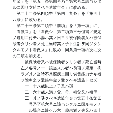
年金」を「第五十条第四号乃至第六号ニ該当シタ
ルニ因リ支給スベキ遺族年金」に改める。
第二十二条第四項中「第四十九条」を「第四十
八条」に改める。
第二十三条第二項中「前項」を「第一項」に、
「看做ス」を「看做シ、第二項第三号但書ノ規定
ノ適用ニ付テハ妻ハ其ノ日ヨリ被保険者又ハ被保
険者タリシ者ノ死亡当時其ノ子ト生計ヲ同ジクシ
タルモノト看做ス」に改め、同条第一項の次に次
の二項を加える。
被保険者又ハ被保険者タリシ者ノ死亡当時
左ノ各号ノ一ニ該当スル者ハ前項ノ規定ニ拘
ラズ其ノ当時不具廃疾ニ因リ労働能力ナキ者
ヲ除キ之ヲ遺族年金ヲ受クベキ遺族トセズ
一
十八歳以上ノ子又ハ孫
二
六十歳未満ノ父、母、祖父又ハ祖母
三
其ノ受クべキ遺族年金ガ第五十条第四
号乃至第六号ニ該当シタルニ因ルモノナ
ル場合ニ於ケル六十歳未満ノ夫又ハ四十