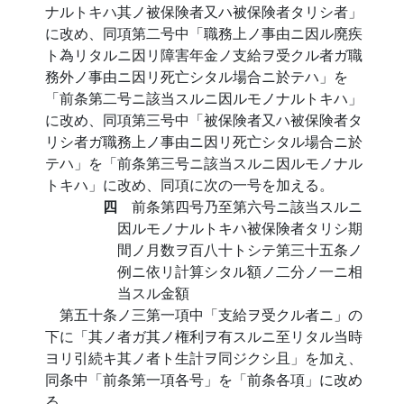
ナルトキハ其ノ被保険者又ハ被保険者タリシ者」
に改め、同項第二号中「職務上ノ事由ニ因ル廃疾
ト為リタルニ因リ障害年金ノ支給ヲ受クル者ガ職
務外ノ事由ニ因リ死亡シタル場合ニ於テハ」を
「前条第二号ニ該当スルニ因ルモノナルトキハ」
に改め、同項第三号中「被保険者又ハ被保険者タ
リシ者ガ職務上ノ事由ニ因リ死亡シタル場合ニ於
テハ」を「前条第三号ニ該当スルニ因ルモノナル
トキハ」に改め、同項に次の一号を加える。
四
前条第四号乃至第六号ニ該当スルニ
因ルモノナルトキハ被保険者タリシ期
間ノ月数ヲ百八十トシテ第三十五条ノ
例ニ依リ計算シタル額ノ二分ノ一ニ相
当スル金額
第五十条ノ三第一項中「支給ヲ受クル者ニ」の
下に「其ノ者ガ其ノ権利ヲ有スルニ至リタル当時
ヨリ引続キ其ノ者ト生計ヲ同ジクシ且」を加え、
同条中「前条第一項各号」を「前条各項」に改め
る。