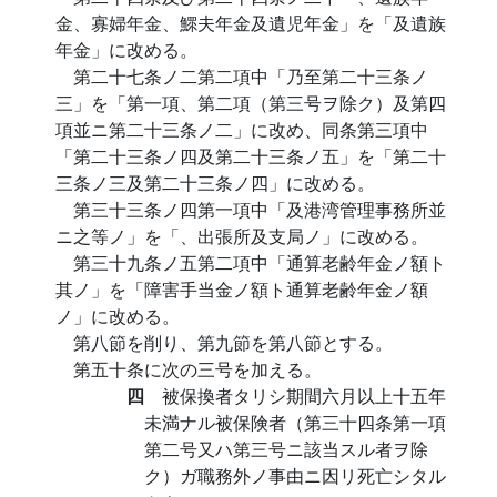
金、寡婦年金、鰥夫年金及遺児年金」を「及遺族
年金」に改める。
第二十七条ノ二第二項中「乃至第二十三条ノ
三」を「第一項、第二項（第三号ヲ除ク）及第四
項並ニ第二十三条ノ二」に改め、同条第三項中
「第二十三条ノ四及第二十三条ノ五」を「第二十
三条ノ三及第二十三条ノ四」に改める。
第三十三条ノ四第一項中「及港湾管理事務所並
ニ之等ノ」を「、出張所及支局ノ」に改める。
第三十九条ノ五第二項中「通算老齢年金ノ額ト
其ノ」を「障害手当金ノ額ト通算老齢年金ノ額
ノ」に改める。
第八節を削り、第九節を第八節とする。
第五十条に次の三号を加える。
四
被保換者タリシ期間六月以上十五年
未満ナル被保険者（第三十四条第一項
第二号又ハ第三号ニ該当スル者ヲ除
ク）ガ職務外ノ事由ニ因リ死亡シタル