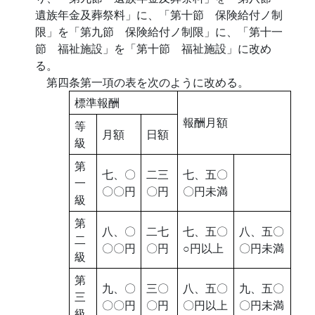
遺族年金及葬祭料」に、「第十節 保険給付ノ制
限」を「第九節 保険給付ノ制限」に、「第十一
節 福祉施設」を「第十節 福祉施設」に改め
る。
第四条第一項の表を次のように改める。
標準報酬
報酬月額
等
月額
日額
級
第
七、〇
二三
七、五〇
一
〇〇円
〇円
〇円未満
級
第
八、〇
二七
七、五〇
八、五〇
二
〇〇円
〇円
○円以上
〇円未満
級
第
九、〇
三〇
八、五〇
九、五〇
三
〇〇円
〇円
〇円以上
〇円未満
級