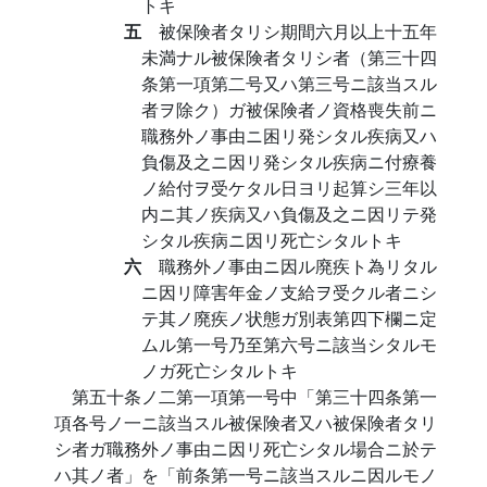
トキ
五
被保険者タリシ期間六月以上十五年
未満ナル被保険者タリシ者（第三十四
条第一項第二号又ハ第三号ニ該当スル
者ヲ除ク）ガ被保険者ノ資格喪失前ニ
職務外ノ事由ニ困リ発シタル疾病又ハ
負傷及之ニ因リ発シタル疾病ニ付療養
ノ給付ヲ受ケタル日ヨリ起算シ三年以
内ニ其ノ疾病又ハ負傷及之ニ因リテ発
シタル疾病ニ因リ死亡シタルトキ
六
職務外ノ事由ニ因ル廃疾ト為リタル
ニ因リ障害年金ノ支給ヲ受クル者ニシ
テ其ノ廃疾ノ状態ガ別表第四下欄ニ定
ムル第一号乃至第六号ニ該当シタルモ
ノガ死亡シタルトキ
第五十条ノ二第一項第一号中「第三十四条第一
項各号ノ一ニ該当スル被保険者又ハ被保険者タリ
シ者ガ職務外ノ事由ニ因リ死亡シタル場合ニ於テ
ハ其ノ者」を「前条第一号ニ該当スルニ因ルモノ