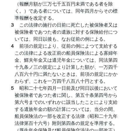
（報酬月額が三万七千五百円未満である者を除
く。）である者については、同年四月からその標
準報酬を改定する。
３
この法律の施行の日前に死亡した被保険者又は
被保険者であつた者の遺族に対する保険給付につ
いては、同日以後も、なお従前の例による。
４
前項の規定により、従前の例によつて支給する
この法律による改正前の船員保険法による寡婦年
金、鰥夫年金又は遺児年金については、同法第四
十九条ノ三の規定により計算した額が、一万四千
八百六十円に満たないときは、前項の規定にかか
わらず、これを一万四千八百八十円とする。
５
昭和二十七年四月一日前及び同日以後において
被保険者であつた者に関し、第五十条第四号から
第六号までのいずれかに該当したことにより支給
する遺族年金の額の計算については、当分の間、
船員保険法の一部を改正する法律（昭和二十九年
法律第百十六号）附則第四条の規定を準用する。
（厚生年金保険及び船員保険交渉法の一部改正）