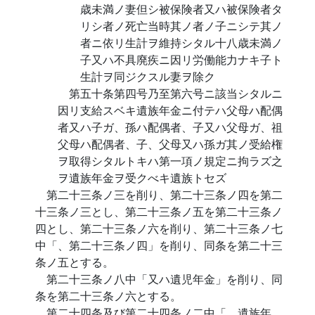
歳未満ノ妻但シ被保険者又ハ被保険者タ
リシ者ノ死亡当時其ノ者ノ子ニシテ其ノ
者ニ依リ生計ヲ維持シタル十八歳未満ノ
子又ハ不具廃疾ニ因リ労働能力ナキ子ト
生計ヲ同ジクスル妻ヲ除ク
第五十条第四号乃至第六号ニ該当シタルニ
因リ支給スベキ遺族年金ニ付テハ父母ハ配偶
者又ハ子ガ、孫ハ配偶者、子又ハ父母ガ、祖
父母ハ配偶者、子、父母又ハ孫ガ其ノ受給権
ヲ取得シタルトキハ第一項ノ規定ニ拘ラズ之
ヲ遺族年金ヲ受クべキ遺族トセズ
第二十三条ノ三を削り、第二十三条ノ四を第二
十三条ノ三とし、第二十三条ノ五を第二十三条ノ
四とし、第二十三条ノ六を削り、第二十三条ノ七
中「、第二十三条ノ四」を削り、同条を第二十三
条ノ五とする。
第二十三条ノ八中「又ハ遺児年金」を削り、同
条を第二十三条ノ六とする。
第二十四条及び第二十四条ノ二中「、遺族年