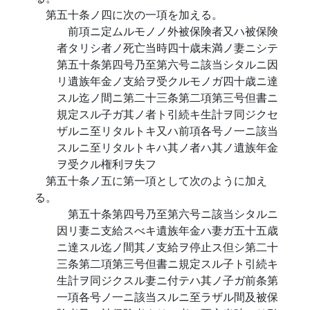
第五十条ノ四に次の一項を加える。
前項ニ定ムルモノノ外被保険者又ハ被保険
者タリシ者ノ死亡当時四十歳未満ノ妻ニシテ
第五十条第四号乃至第六号ニ該当シタルニ因
リ遺族年金ノ支給ヲ受クルモノガ四十歳ニ達
スル迄ノ間ニ第二十三条第二項第三号但書ニ
規定スル子ガ其ノ者ト引続キ生計ヲ同ジクセ
ザルニ至リタルトキ又ハ前項各号ノ一ニ該当
スルニ至リタルトキハ其ノ者ハ其ノ遺族年金
ヲ受クル権利ヲ失フ
第五十条ノ五に第一項として次のように加え
る。
第五十条第四号乃至第六号ニ該当シタルニ
因リ妻ニ支給スべキ遺族年金ハ妻ガ五十五歳
ニ達スル迄ノ間其ノ支給ヲ停止ス但シ第二十
三条第二項第三号但書ニ規定スル子ト引続キ
生計ヲ同ジクスル妻ニ付テハ其ノ子ガ前条第
一項各号ノ一ニ該当スルニ至ラザル間及被保