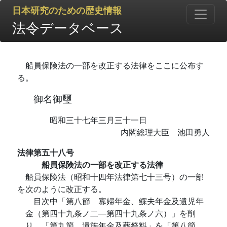
日本研究のための歴史情報
法令データベース
船員保険法の一部を改正する法律をここに公布す
る。
御名御璽
昭和三十七年三月三十一日
内閣総理大臣 池田勇人
法律第五十八号
船員保険法の一部を改正する法律
船員保険法（昭和十四年法律第七十三号）の一部
を次のように改正する。
目次中「第八節 寡婦年金、鰥夫年金及遺児年
金（第四十九条ノ二―第四十九条ノ六）」を削
り、「第九節 遺族年金及葬祭料」を「第八節