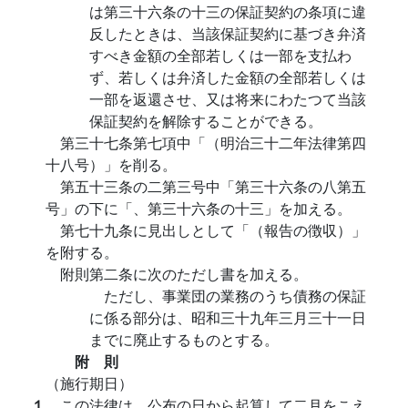
は第三十六条の十三の保証契約の条項に違
反したときは、当該保証契約に基づき弁済
すべき金額の全部若しくは一部を支払わ
ず、若しくは弁済した金額の全部若しくは
一部を返還させ、又は将来にわたつて当該
保証契約を解除することができる。
第三十七条第七項中「（明治三十二年法律第四
十八号）」を削る。
第五十三条の二第三号中「第三十六条の八第五
号」の下に「、第三十六条の十三」を加える。
第七十九条に見出しとして「（報告の徴収）」
を附する。
附則第二条に次のただし書を加える。
ただし、事業団の業務のうち債務の保証
に係る部分は、昭和三十九年三月三十一日
までに廃止するものとする。
附 則
（施行期日）
１
この法律は、公布の日から起算して二月をこえ