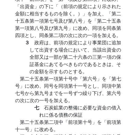
「出資金」の下に「（前項の規定により示された
金額に相当するものを除く。）」を加え、「第二
十五条第一項第七号及び第八号」を「第二十五条
第一項第八号及び第九号」に改め、同項を同条第
四項とし、同条第二項の次に次の一項を加える。
３
政府は、前項の規定により事業団に追加
して出資する場合において、当該出資金の
全部又は一部が第二十六条の三第一項の保
証基金にあてるべきものであるときは、そ
の金額を示すものとする。
第二十五条第一項第十号中「第六号」を「第七
号」に改め、同号を同項第十一号とし、同項中第
七号から第九号までを一号ずつ繰り下げ、第六号
の次に次の一号を加える。
七
石炭鉱業の整備に必要な資金の借入
れに係る債務の保証
第二十五条第二項中「前項第十号」を「前項第
十一号」に改める。