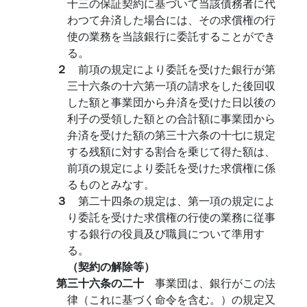
十三の保証契約に基づいて当該債務者に代
わつて弁済した場合には、その求償権の行
使の業務を当該銀行に委託することができ
る。
２
前項の規定により委託を受けた銀行が第
三十六条の十六第一項の請求をした後回収
した額と事業団から弁済を受けた日以後の
利子の受領した額との合計額に事業団から
弁済を受けた額の第三十六条の十七に規定
する残額に対する割合を乗じて得た額は、
前項の規定により委託を受けた求償権に係
るものとみなす。
３
第二十四条の規定は、第一項の規定によ
り委託を受けた求償権の行使の業務に従事
する銀行の役員及び職員について準用す
る。
（契約の解除等）
第三十六条の二十
事業団は、銀行がこの法
律（これに基づく命令を含む。）の規定又