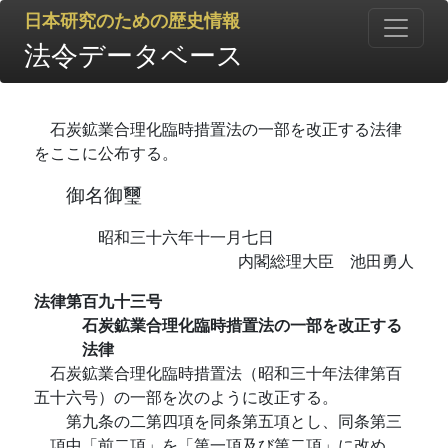
日本研究のための歴史情報
法令データベース
石炭鉱業合理化臨時措置法の一部を改正する法律
をここに公布する。
御名御璽
昭和三十六年十一月七日
内閣総理大臣 池田勇人
法律第百九十三号
石炭鉱業合理化臨時措置法の一部を改正する
法律
石炭鉱業合理化臨時措置法（昭和三十年法律第百
五十六号）の一部を次のように改正する。
第九条の二第四項を同条第五項とし、同条第三
項中「前二項」を「第一項及び第二項」に改め、