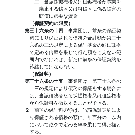
二
当該採掘権者又は租鉱権者が事業を
廃止する鉱区又は租鉱区に係る鉱害の
賠償に必要な資金
（保証契約の限度）
第三十六条の十四
事業団は、前条の保証契
約により保証される債務の合計額が第二十
六条の三の規定による保証基金の額に政令
で定める倍率を乗じて得た額をこえない範
囲内でなければ、新たに前条の保証契約を
締結してはならない。
（保証料）
第三十六条の十五
事業団は、第三十六条の
十三の規定により債務の保証をする場合に
は、当該債務者たる採掘権者又は租鉱権者
から保証料を徴収することができる。
２
前項の保証料の額は、当該保証契約によ
り保証される債務の額に、年百分の二以内
において政令で定める率を乗じて得た額と
する。