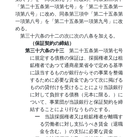
「第二十五条第一項第七号」を「第二十五条第一
項第八号」に改め、同条第三項中「第二十五条第
一項第八号」を「第二十五条第一項第九号」に改
める。
第三十六条の十二の次に次の八条を加える。
（保証契約の締結）
第三十六条の十三
第二十五条第一項第七号
に規定する債務の保証は、採掘権者又は租
鉱権者であつて通商産業省令で定める基準
に該当するものが銀行からその事業を整備
するために必要な資金であつて次に掲げる
ものの貸付けを受けることにより当該銀行
に対して負担する債務（元本に限る。）に
ついて、事業団が当該銀行と保証契約を締
結することにより行なうものとする。
一
当該採掘権者又は租鉱権者が離職す
る労働者に対し支払うべき賃金（退職
金を含む。）の支払に必要な資金