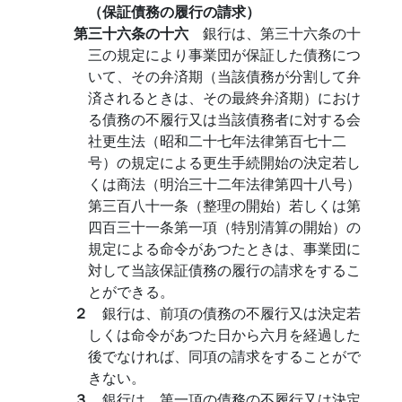
（保証債務の履行の請求）
第三十六条の十六
銀行は、第三十六条の十
三の規定により事業団が保証した債務につ
いて、その弁済期（当該債務が分割して弁
済されるときは、その最終弁済期）におけ
る債務の不履行又は当該債務者に対する会
社更生法（昭和二十七年法律第百七十二
号）の規定による更生手続開始の決定若し
くは商法（明治三十二年法律第四十八号）
第三百八十一条（整理の開始）若しくは第
四百三十一条第一項（特別清算の開始）の
規定による命令があつたときは、事業団に
対して当該保証債務の履行の請求をするこ
とができる。
２
銀行は、前項の債務の不履行又は決定若
しくは命令があつた日から六月を経過した
後でなければ、同項の請求をすることがで
きない。
３
銀行は、第一項の債務の不履行又は決定