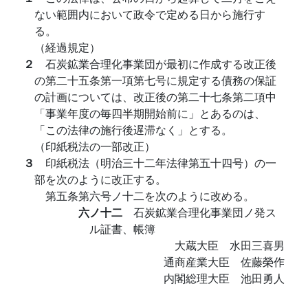
ない範囲内において政令で定める日から施行す
る。
（経過規定）
２
石炭鉱業合理化事業団が最初に作成する改正後
の第二十五条第一項第七号に規定する債務の保証
の計画については、改正後の第二十七条第二項中
「事業年度の毎四半期開始前に」とあるのは、
「この法律の施行後遅滞なく」とする。
（印紙税法の一部改正）
３
印紙税法（明治三十二年法律第五十四号）の一
部を次のように改正する。
第五条第六号ノ十二を次のように改める。
六ノ十二
石炭鉱業合理化事業団ノ発ス
ル証書、帳簿
大蔵大臣 水田三喜男
通商産業大臣 佐藤榮作
内閣総理大臣 池田勇人