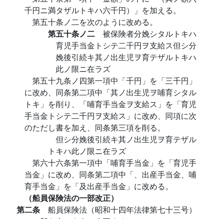
千円ニ満タザルトキハ六千円）」を加える。
第五十条ノ二を次のように改める。
第五十条ノ二
被保険者分娩シタルトキハ
育児手当金トシテ二千円ヲ支給ス但シ分
娩後引続キ其ノ出生児ヲ育テザルトキハ
此ノ限ニ在ラズ
第五十九条ノ四第一項中「千円」を「三千円」
に改め、同条第二項中「其ノ出生児ヲ哺育シタル
トキ」を削り、「哺育手当金ヲ支給ス」を「育児
手当金トシテ二千円ヲ支給ス」に改め、同項に次
のただし書を加え、同条第三項を削る。
但シ分娩後引続キ其ノ出生児ヲ育テザル
トキハ此ノ限ニ在ラズ
第六十六条第一項中「哺育手当金」を「育児手
当金」に改め、同条第二項中「、出産手当金、哺
育手当金」を「及出産手当金」に改める。
（船員保険法の一部改正）
第二条
船員保険法（昭和十四年法律第七十三号）