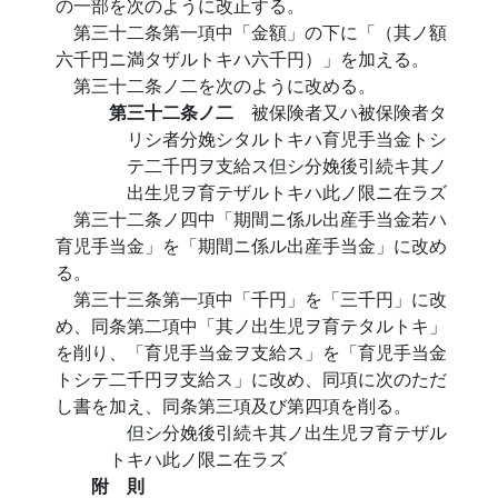
の一部を次のように改正する。
第三十二条第一項中「金額」の下に「（其ノ額
六千円ニ満タザルトキハ六千円）」を加える。
第三十二条ノ二を次のように改める。
第三十二条ノ二
被保険者又ハ被保険者タ
リシ者分娩シタルトキハ育児手当金トシ
テ二千円ヲ支給ス但シ分娩後引続キ其ノ
出生児ヲ育テザルトキハ此ノ限ニ在ラズ
第三十二条ノ四中「期間ニ係ル出産手当金若ハ
育児手当金」を「期間ニ係ル出産手当金」に改め
る。
第三十三条第一項中「千円」を「三千円」に改
め、同条第二項中「其ノ出生児ヲ育テタルトキ」
を削り、「育児手当金ヲ支給ス」を「育児手当金
トシテ二千円ヲ支給ス」に改め、同項に次のただ
し書を加え、同条第三項及び第四項を削る。
但シ分娩後引続キ其ノ出生児ヲ育テザル
トキハ此ノ限ニ在ラズ
附 則