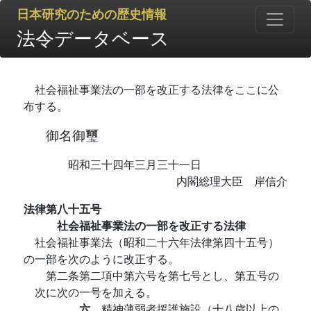
日本研究のための歴史情報
法令データベース
社会福祉事業法の一部を改正する法律をここに公
布する。
御名御璽
昭和三十四年三月三十一日
内閣総理大臣 岸信介
法律第八十五号
社会福祉事業法の一部を改正する法律
社会福祉事業法（昭和二十六年法律第四十五号）
の一部を次のように改正する。
第二条第二項中第六号を第七号とし、第五号の
次に次の一号を加える。
六
精神薄弱者援護施設（十八歳以上の