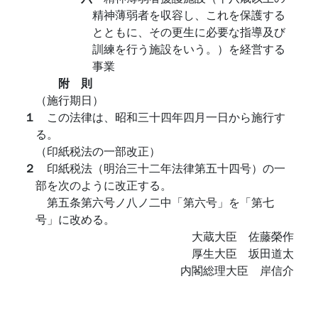
精神薄弱者を収容し、これを保護する
とともに、その更生に必要な指導及び
訓練を行う施設をいう。）を経営する
事業
附 則
（施行期日）
１
この法律は、昭和三十四年四月一日から施行す
る。
（印紙税法の一部改正）
２
印紙税法（明治三十二年法律第五十四号）の一
部を次のように改正する。
第五条第六号ノ八ノ二中「第六号」を「第七
号」に改める。
大蔵大臣 佐藤榮作
厚生大臣 坂田道太
内閣総理大臣 岸信介