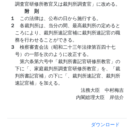
調査官研修所教官又は裁判所調査官」に改める。
附 則
１
この法律は、公布の日から施行する。
２
各裁判所は、当分の間、最高裁判所の定めると
ころにより、裁判所速記官補に裁判所速記官の職
務を行わせることができる。
３
検察審査会法（昭和二十三年法律第百四十七
号）の一部を次のように改正する。
第六条第六号中「裁判所書記官研修所教官」の
下に「、家庭裁判所調査官研修所教官」を、「裁
判所書記官補」の下に「、裁判所速記官、裁判所
速記官補」を加える。
法務大臣 中村梅吉
内閣総理大臣 岸信介
ダウンロード