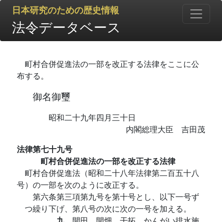
日本研究のための歴史情報
法令データベース
町村合併促進法の一部を改正する法律をここに公
布する。
御名御璽
昭和二十九年四月三十日
内閣総理大臣 吉田茂
法律第七十九号
町村合併促進法の一部を改正する法律
町村合併促進法（昭和二十八年法律第二百五十八
号）の一部を次のように改正する。
第六条第三項第九号を第十号とし、以下一号ず
つ繰り下げ、第八号の次に次の一号を加える。
九
開田、開畑、干拓、かんがい排水施