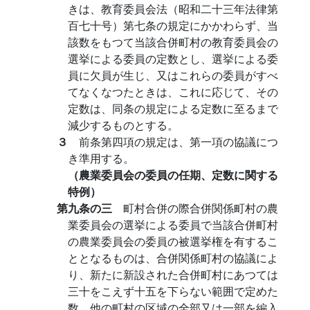
きは、教育委員会法（昭和二十三年法律第
百七十号）第七条の規定にかかわらず、当
該数をもつて当該合併町村の教育委員会の
選挙による委員の定数とし、選挙による委
員に欠員が生じ、又はこれらの委員がすべ
てなくなつたときは、これに応じて、その
定数は、同条の規定による定数に至るまで
減少するものとする。
３
前条第四項の規定は、第一項の協議につ
き準用する。
（農業委員会の委員の任期、定数に関する
特例）
第九条の三
町村合併の際合併関係町村の農
業委員会の選挙による委員で当該合併町村
の農業委員会の委員の被選挙権を有するこ
ととなるものは、合併関係町村の協議によ
り、新たに新設された合併町村にあつては
三十をこえず十五を下らない範囲で定めた
数、他の町村の区域の全部又は一部を編入