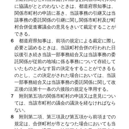
に協議がととのわないときは、都道府県知事は、
関係市町村の申請に基き、当該事務の引継又は当
該事務の委託関係の引継に関し関係市町村及び町
村合併促進審議会の意見をきいて裁定することが
できる。
６
都道府県知事は、前項の規定による裁定に際し
必要と認めるときは、当該町村合併の行われた日
以後引き続き当該一部事務組合又は当該事務の委
託関係が従前の地域に係る事務について存続して
いたものとみなす旨の決定をすることができるも
のとし、この決定がされた場合においては、当該
一部事務組合又は当該事務の委託関係に関して改
正後の法第十一条の六後段の規定を準用する。
７
附則第五項の関係市町村の申請又は意見につい
ては、当該市町村の議会の議決を経なければなら
ない。
８
附則第二項、第三項及び第五項から前項までの
規定は、合併町村が市となつた場合においても当