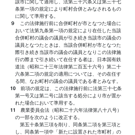
該市に関して適用し、法第三十六条又は第三十七
条第一項の規定により町村合併とみなされるもの
に関して準用する。
９
この法律施行前に合併町村が市となつた場合に
おいて法第九条第一項の規定により在任した当該
合併町村の議会の議員が引き続き当該市の議会の
議員となつたときは、当該合併町村が市となつた
際引き続き当該市の議会の議員となりこの法律施
行の際まで引き続いて在任する者は、日本国有鉄
道法（昭和二十三年法律第二百五十六号）第二十
六条第二項の規定の適用については、その在任す
る間、なお町村の議会の議員である者とみなす。
10
前項の規定は、この法律施行前に法第三十七条
第一号又は第二号に該当する処分により市が置か
れた場合において準用する。
11
農業委員会法（昭和二十六年法律第八十八号）
の一部を次のように改正する。
第五十条第三項を削り、同条第二項を第三項と
し、同条第一項中「新たに設置された市町村」の