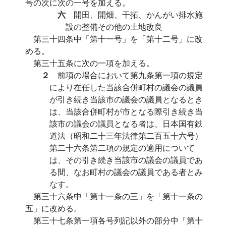
号の次に次の一号を加える。
六
開田、開畑、干拓、かんがい排水施
設の整備その他の土地改良
第三十四条中「第十一号」を「第十二号」に改
める。
第三十五条に次の一項を加える。
２
前項の場合において第九条第一項の規定
により在任した当該合併町村の議会の議員
が引き続き当該市の議会の議員となるとき
は、当該合併町村が市となる際引き続き当
該市の議会の議員となる者は、日本国有鉄
道法（昭和二十三年法律第二百五十六号）
第二十六条第二項の規定の適用について
は、その引き続き当該市の議会の議員であ
る間、なお町村の議会の議員である者とみ
なす。
第三十六条中「第十一条の三」を「第十一条の
五」に改める。
第三十七条第一項各号列記以外の部分中「第十