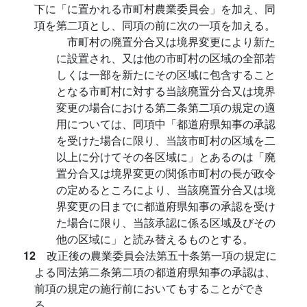
下に「に置かれる市町村農業委員会」を加え、同
項を第二項とし、同項の前に次の一項を加える。
市町村の廃置分合又は境界変更により新た
に設置され、又は他の市町村の区域の全部若
しくは一部を新たにその区域に包含すること
となる市町村に対する当該廃置分合又は境界
変更の場合における第二条第二項の規定の適
用については、同項中「都道府県知事の承認
を受けた場合に限り、当該市町村の区域を二
以上に分けてその各区域に」とあるのは「廃
置分合又は境界変更の関係市町村の長が政令
の定めるところにより、当該廃置分合又は境
界変更の日までに都道府県知事の承認を受け
た場合に限り、当該承認に係る区域及びその
他の区域に」と読み替えるものとする。
12
改正後の農業委員会法第五十条第一項の規定に
よる同法第二条第二項の都道府県知事の承認は、
前項の規定の施行前においてもすることができ
る。