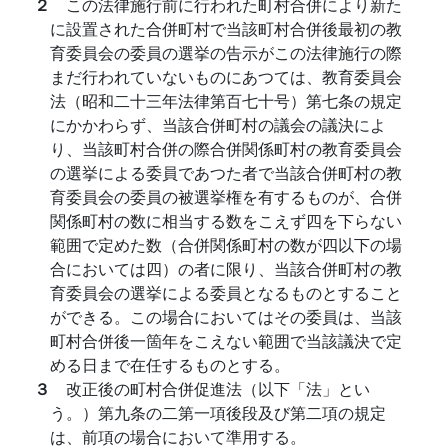
２
この法律施行前に行われた町村合併により新た
に設置された合併町村で当該町村合併後最初の教
育委員会の委員の選挙の告示がこの法律施行の際
まだ行われていないものにあつては、教育委員会
法（昭和二十三年法律第百七十号）第七条の規定
にかかわらず、当該合併町村の議会の議決によ
り、当該町村合併の際合併関係町村の教育委員会
の選挙による委員であつた者で当該合併町村の教
育委員会の委員の被選挙権を有するものが、合併
関係町村の数に相当する数をこえず四を下らない
範囲で定めた数（合併関係町村の数が四以下の場
合においては四）の者に限り、当該合併町村の教
育委員会の選挙による委員となるものとすること
ができる。この場合においてはその委員は、当該
町村合併後一箇年をこえない範囲で当該議決で定
める日まで在任するものとする。
３
改正後の町村合併促進法（以下「法」とい
う。）第九条の二第一項後段及び第二項の規定
は、前項の場合において準用する。