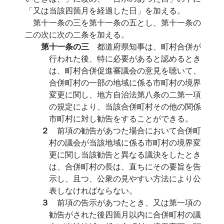
「又は当該四箇月を経過した日」を加える。
第十一条の三を第十一条の五とし、第十一条の
二の次に次の二条を加える。
第十一条の三
都道府県知事は、町村合併が
行われた後、特に必要があると認めるとき
は、町村合併促進審議会の意見を聴いて、
合併町村の一部の地域に係る市町村の境界
変更に関し、地方自治法第八条の二第一項
の規定により、当該合併町村その他の関係
市町村に対し勧告をすることができる。
２
前項の勧告があつた場合において合併町
村の議会が当該地域に係る市町村の境界変
更に関し当該勧告と異なる議決をしたとき
は、合併町村の長は、直ちにその要旨を告
示し、且つ、公衆の見やすい方法により公
表しなければならない。
３
前項の告示があつたとき、又は第一項の
勧告がされた後四箇月以内に合併町村の議