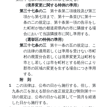
（境界変更に関する特例の準用）
第三十七条の二
第十条第二項後段及び第三
項から第七項まで、第十一条並びに第十一
条の二の規定は、第十条第一項の告示をし
た町村が他の都道府県内の市に隣接する場
合において当該隣接市に関し準用する。
（選挙区の特例の準用）
第三十七条の三
第十一条の五の規定は、こ
の法律の適用若しくは準用を受けない市町
村の廃置分合若しくは境界変更又は町村を
市とし若しくは市を町村とする処分により
郡市の区域の変更を生ずる場合につき準用
する。
附 則
１
この法律は、公布の日から施行する。但し、第
九条の三を加える部分の改正規定及び附則第十一
項の規定は、公布の日から起算して一箇月を経過
した日から施行する。