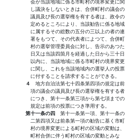
会が当該地域に係る市町村の境界変更に関
し議決をしないときは、合併町村の議会の
議員及び長の選挙権を有する者は、政令の
定めるところにより、当該勧告に係る地域
に属するその総数の五分の三以上の者の連
署をもつて、その代表者によつて、合併町
村の選挙管理委員会に対し、告示のあつた
日又は当該四箇月を経過した日から三十日
以内に、当該地域に係る市町村の境界変更
に関し、これを当該地域内の選挙人の投票
に付することを請求することができる。
４
地方自治法第七十四条第四項の規定は前
項の議会の議員及び長の選挙権を有する者
につき、第十一条第三項から第七項までの
規定は前項の投票につき準用する。
第十一条の四
第十一条第一項、第十一条の
二第四項又は前条第一項の勧告に基く市町
村の境界変更による町村の区域の変動は、
町村合併に伴う町村の区域の変動とみな