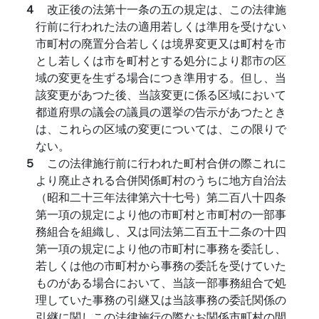
４
改正後の法第十一条の五の規定は、この法律施
行前に行われた法の適用若しくは準用を受けない
市町村の廃置分合若しくは境界変更又は町村を市
とし若しくは市を町村とする処分により郡市の区
域の変更を生ずる場合につき準用する。但し、当
該変更があつた後、当該変更に係る区域において
都道府県の議会の議員の選挙の告示があつたとき
は、これらの区域の変更については、この限りで
ない。
５
この法律施行前に行われた町村合併の際これに
より廃止される合併関係町村のうちに地方自治法
（昭和二十三年法律第六十七号）第二百八十四条
第一項の規定により他の市町村と市町村の一部事
務組合を組織し、又は同法第二百五十二条の十四
第一項の規定により他の市町村に事務を委託し、
若しくは他の市町村から事務の委託を受けていた
ものがある場合において、当該一部事務組合で処
理していた事務の引継又は当該事務の委託関係の
引継に関しこの法律施行の際なお関係市町村の間