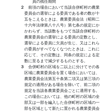
員の残任期間
２
前項の場合において当該合併町村の農業
委員会の選挙による委員である者の数が十
五をこえるときは、農業委員会法（昭和二
十六年法律第八十八号）第七条の規定にか
かわらず、当該数をもつて当該合併町村の
農業委員会の選挙による委員の定数とし、
選挙による委員に欠員が生じ、又はこれら
の委員がすべてなくなつたときは、これに
応じて、その定数は、同条の規定による定
数に至るまで減少するものとする。
３
合併町村の区域を二以上に分けてその各
区域に農業委員会を置く場合においては、
農業委員会法第五十条第二項又は第三項の
規定の適用がある場合を除いて、前二項の
規定を当該各農業委員会ごとに適用する。
この場合においては、他の町村の区域の全
部又は一部を編入した合併町村の区域の一
部を区域として新たに置かれる農業委員会