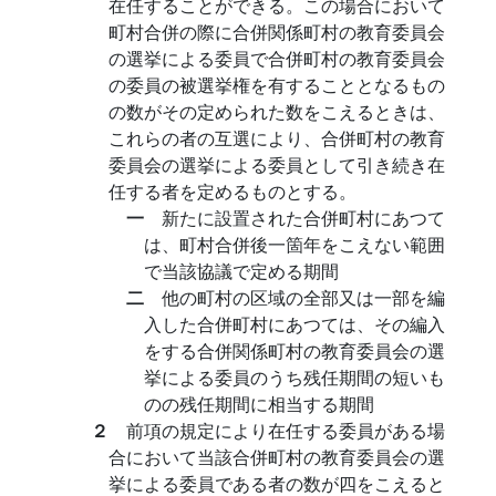
在任することができる。この場合において
町村合併の際に合併関係町村の教育委員会
の選挙による委員で合併町村の教育委員会
の委員の被選挙権を有することとなるもの
の数がその定められた数をこえるときは、
これらの者の互選により、合併町村の教育
委員会の選挙による委員として引き続き在
任する者を定めるものとする。
一
新たに設置された合併町村にあつて
は、町村合併後一箇年をこえない範囲
で当該協議で定める期間
二
他の町村の区域の全部又は一部を編
入した合併町村にあつては、その編入
をする合併関係町村の教育委員会の選
挙による委員のうち残任期間の短いも
のの残任期間に相当する期間
２
前項の規定により在任する委員がある場
合において当該合併町村の教育委員会の選
挙による委員である者の数が四をこえると