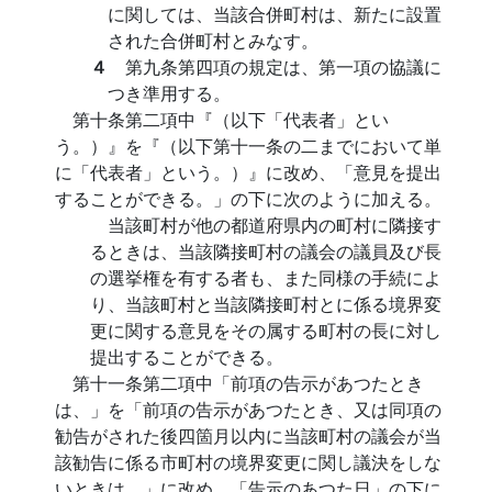
に関しては、当該合併町村は、新たに設置
された合併町村とみなす。
４
第九条第四項の規定は、第一項の協議に
つき準用する。
第十条第二項中『（以下「代表者」とい
う。）』を『（以下第十一条の二までにおいて単
に「代表者」という。）』に改め、「意見を提出
することができる。」の下に次のように加える。
当該町村が他の都道府県内の町村に隣接す
るときは、当該隣接町村の議会の議員及び長
の選挙権を有する者も、また同様の手続によ
り、当該町村と当該隣接町村とに係る境界変
更に関する意見をその属する町村の長に対し
提出することができる。
第十一条第二項中「前項の告示があつたとき
は、」を「前項の告示があつたとき、又は同項の
勧告がされた後四箇月以内に当該町村の議会が当
該勧告に係る市町村の境界変更に関し議決をしな
いときは、」に改め、「告示のあつた日」の下に