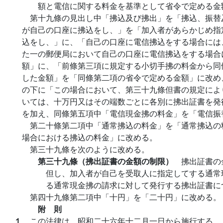
額と電信に関する料金を基準として省令で定める金
第十九條の見出し中「拂込及び拂出」を「拂込、振替
が自己の口座に拂込をし、」を「加入者があらかじめ指
込をし、」に、「自己の口座に電信拂込をする場合には
た一の郵便局において自己の口座に電信拂込をする場合
額」に、「前條第三項に規定する小切手拂の料金から同
した金額」を「同條第二項の省令で定める金額」に改め
の下に「この場合において、第三十九條但書の規定によ
いては、十万円又はその端数ごとに各別に拂出証書を発
を加え、同條第五項中「電信現金拂の料金」を「電信振
第二十條第二項中「通常拂込の料金」を「通常拂込の
場合における拂込の料金」に改める。
第三十九條を次のように改める。
第三十九條（拂出証書の金額の制限）
拂出証書の
但し、加入者が自己を受取人に指定してする通常
る通常現金拂の請求に対して発行する拂出証書に
第四十九條第二項中「十円」を「二十円」に改める。
附 則
１
この法律は、昭和二十六年十二月一日から施行する。