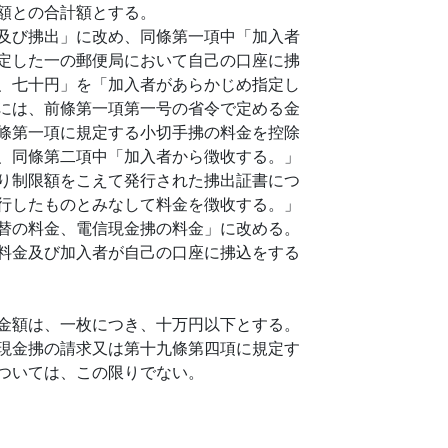
額との合計額とする。
及び拂出」に改め、同條第一項中「加入者
定した一の郵便局において自己の口座に拂
、七十円」を「加入者があらかじめ指定し
には、前條第一項第一号の省令で定める金
條第一項に規定する小切手拂の料金を控除
、同條第二項中「加入者から徴收する。」
り制限額をこえて発行された拂出証書につ
行したものとみなして料金を徴收する。」
替の料金、電信現金拂の料金」に改める。
料金及び加入者が自己の口座に拂込をする
金額は、一枚につき、十万円以下とする。
現金拂の請求又は第十九條第四項に規定す
ついては、この限りでない。