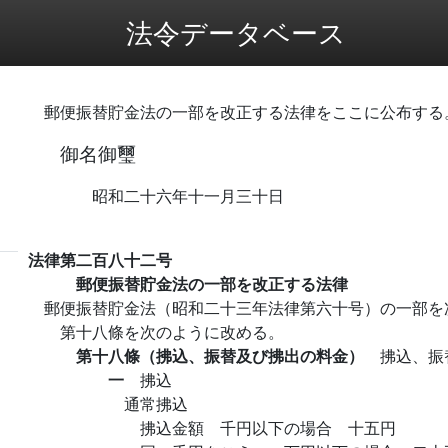
法令データベース
郵便振替貯金法の一部を改正する法律をここに公布する
御名御璽
昭和二十六年十一月三十日
法律第二百八十二号
郵便振替貯金法の一部を改正する法律
郵便振替貯金法（昭和二十三年法律第六十号）の一部を
第十八條を次のように改める。
第十八條（拂込、振替及び拂出の料金）
拂込、振
一
拂込
通常拂込
拂込金額 千円以下の場合 十五円