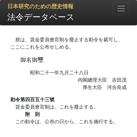
日本研究のための歴史情報
法令データベース
朕は、賃金委員會官制を廢止する勅令を裁可し、
ここにこれを公布せしめる。
御名御璽
昭和二十一年九月二十八日
內閣總理大臣 吉田茂
厚生大臣 河合良成
勅令第四百五十三號
賃金委員會官制は、これを廢止する。
附 則
この勅令は、公布の日から、これを施行する。