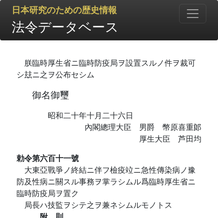
日本研究のための歴史情報
法令データベース
朕臨時厚生省ニ臨時防疫局ヲ設置スルノ件ヲ裁可
シ玆ニ之ヲ公布セシム
御名御璽
昭和二十年十月二十六日
內閣總理大臣 男爵 幣原喜重郞
厚生大臣 芦田均
勅令第六百十一號
大東亞戰爭ノ終結ニ伴フ檢疫竝ニ急性傳染病ノ豫
防及性病ニ關スル事務ヲ掌ラシムル爲臨時厚生省ニ
臨時防疫局ヲ置ク
局長ハ技監ヲシテ之ヲ兼ネシムルモノトス
附 則