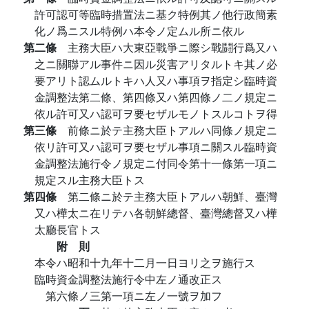
許可認可等臨時措置法ニ基ク特例其ノ他行政簡素
化ノ爲ニスル特例ハ本令ノ定ムル所ニ依ル
第二條
主務大臣ハ大東亞戰爭ニ際シ戰鬪行爲又ハ
之ニ關聯アル事件ニ因ル災害アリタルトキ其ノ必
要アリト認ムルトキハ人又ハ事項ヲ指定シ臨時資
金調整法第二條、第四條又ハ第四條ノ二ノ規定ニ
依ル許可又ハ認可ヲ要セザルモノトスルコトヲ得
第三條
前條ニ於テ主務大臣トアルハ同條ノ規定ニ
依リ許可又ハ認可ヲ要セザル事項ニ關スル臨時資
金調整法施行令ノ規定ニ付同令第十一條第一項ニ
規定スル主務大臣トス
第四條
第二條ニ於テ主務大臣トアルハ朝鮮、臺灣
又ハ樺太ニ在リテハ各朝鮮總督、臺灣總督又ハ樺
太廳長官トス
附 則
本令ハ昭和十九年十二月一日ヨリ之ヲ施行ス
臨時資金調整法施行令中左ノ通改正ス
第六條ノ三第一項ニ左ノ一號ヲ加フ