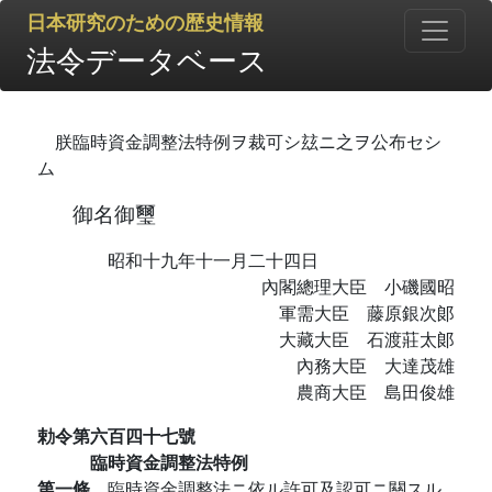
日本研究のための歴史情報
法令データベース
朕臨時資金調整法特例ヲ裁可シ玆ニ之ヲ公布セシ
ム
御名御璽
昭和十九年十一月二十四日
內閣總理大臣 小磯國昭
軍需大臣 藤原銀次郞
大藏大臣 石渡莊太郞
內務大臣 大達茂雄
農商大臣 島田俊雄
勅令第六百四十七號
臨時資金調整法特例
第一條
臨時資金調整法ニ依ル許可及認可ニ關スル