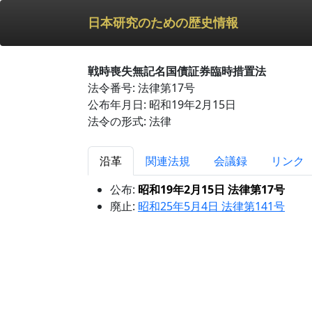
日本研究のための歴史情報
戦時喪失無記名国債証券臨時措置法
法令番号: 法律第17号
公布年月日: 昭和19年2月15日
法令の形式: 法律
沿革
関連法規
会議録
リンク
公布:
昭和19年2月15日 法律第17号
廃止:
昭和25年5月4日 法律第141号