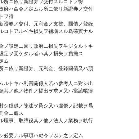
ル所ニ依リ新證券ヲ交付スルコトヲ得
政府ハ命令ノ定ムル所ニ依リ新證券ノ交付
トヲ得
新證券ノ交付、元利金ノ支拂、國債ノ登錄
ルコトアルベキ損失ヲ補塡スル爲確實ナル
金ノ設定ニ因リ政府ニ損失ヲ生ジタルトキ
設定ヲ受ケタル者ハ其ノ損失ヲ負擔ス
定ム
所ニ依リ新證券、元利金、登錄國債又ハ預
ムルトキハ利害關係人若ハ參考人ニ對シ出
類其ノ他ノ物件ノ提出ヲ求メ又ハ當該帳簿
對シ虛僞ノ陳述ヲ爲シ又ハ虛僞ノ記載ヲ爲
罰金ニ處ス
ル理事、取締役其ノ他ノ法人ノ業務ヲ執行
シ必要ナル事項ハ勅令ヲ以テ之ヲ定ム