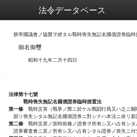
法令データベース
朕帝國議會ノ協贊ヲ經タル戰時喪失無記名國債證券臨時
御名御璽
昭和十九年二月十四日
法律第十七號
戰時喪失無記名國債證券臨時措置法
第一條
戰時災害（戰爭ノ際ニ於ケル戰鬪行爲又ハ之ニ關
因リ喪失シタル無記名國債證券ニ對シテハ本法ニ依リ新
第二條
戰時災害ノ當時前條ノ證券ヲ所有シ又ハ占有シタ
證券審査會ニ其ノ所有シ又ハ占有シタル證券ノ喪失ニ付