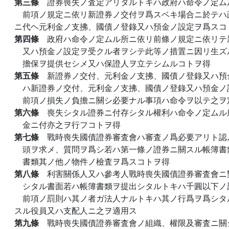
第三條
證券喪失ノ査定アリタルトキハ政府ハ命令ノ定ム
前項ノ規定ニ依リ新證券ノ交付ヲ爲スベキ場合ニ於テハ
ニ代ヘ元利金ノ支拂、國債ノ登錄又ハ預金ノ設定ヲ爲スコ
第四條
政府ハ命令ノ定ムル所ニ依リ前條ノ規定ニ依リテ
又ハ預金ノ設定ヲ受クル者ヲシテ此等ノ措置ニ因リ生ズ
擔保ヲ提供セシメ又ハ保證人ヲ立テシムルコトヲ得
第五條
新證券ノ交付、元利金ノ支拂、國債ノ登錄又ハ預
ハ新證券ノ交付、元利金ノ支拂、國債ノ登錄又ハ預金ノ
前項ノ損失ノ負擔ニ關シ必要ナル事項ハ命令ヲ以テ之ヲ
第六條
喪失シタル證券ニ付存シタル權利ハ命令ノ定ムル
金ニ付亦之ヲ行フコトヲ得
第七條
戰時喪失國債證券審査會ハ審査ノ爲必要アリト認
頭ヲ求メ、質問ヲ爲シ若ハ第一條ノ證券ニ關スル帳簿書
書類其ノ他ノ物件ノ檢査ヲ爲スコトヲ得
第八條
利害關係人又ハ參考人戰時喪失國債證券審査會ニ
シタル書面若ハ帳簿書類ヲ提出シタルトキハ千圓以下ノ
前項ノ罰則ハ其ノ者ガ法人ナルトキハ其ノ行爲ヲ爲シタ
スル役員又ハ支配人ニ之ヲ適用ス
第九條
戰時喪失國債證券審査會ノ組織、權限及審査ニ關