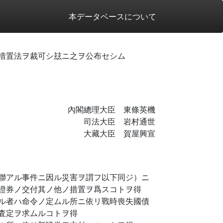
本データベースについて
措置法ヲ裁可シ玆ニ之ヲ公布セシム
內閣總理大臣 東條英機
司法大臣 岩村通世
大藏大臣 賀屋興宣
聯アル事件ニ因ル災害ヲ謂フ以下同ジ）ニ
證券ノ交付其ノ他ノ措置ヲ爲スコトヲ得
ル者ハ命令ノ定ムル所ニ依リ戰時喪失國債
査定ヲ求ムルコトヲ得