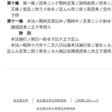
第十條
第一條ノ證券ニシテ戰時災害ノ當時政府ノ所有シ
五條ノ規定ニ拘ラズ命令ノ定ムル所ニ依リ新證券ノ交付
ヲ得
第十一條
本法ハ戰時災害以外ノ戰時中ノ災害ニシテ勅令
國債證券ニ之ヲ準用ス
附 則
本法施行ノ期日ハ勅令ヲ以テ之ヲ定ム
本法ハ昭和十六年十二月八日以後本法施行前ニ發生シタ
定ムル災害ニ因リ喪失シタル無記名國債證券ニ亦之ヲ適用
名古屋大学
名古屋大学法学研究科
ご利用にあたって
名古屋大学大学院法学研究科