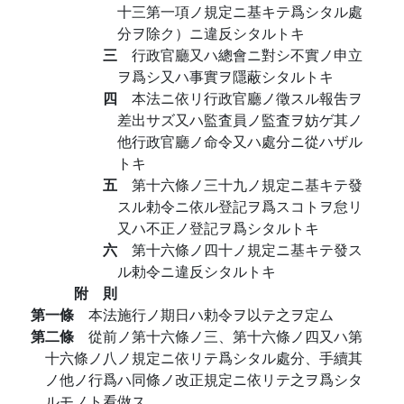
十三第一項ノ規定ニ基キテ爲シタル處
分ヲ除ク）ニ違反シタルトキ
三
行政官廳又ハ總會ニ對シ不實ノ申立
ヲ爲シ又ハ事實ヲ隱蔽シタルトキ
四
本法ニ依リ行政官廳ノ徵スル報吿ヲ
差出サズ又ハ監査員ノ監査ヲ妨ゲ其ノ
他行政官廳ノ命令又ハ處分ニ從ハザル
トキ
五
第十六條ノ三十九ノ規定ニ基キテ發
スル勅令ニ依ル登記ヲ爲スコトヲ怠リ
又ハ不正ノ登記ヲ爲シタルトキ
六
第十六條ノ四十ノ規定ニ基キテ發ス
ル勅令ニ違反シタルトキ
附 則
第一條
本法施行ノ期日ハ勅令ヲ以テ之ヲ定ム
第二條
從前ノ第十六條ノ三、第十六條ノ四又ハ第
十六條ノ八ノ規定ニ依リテ爲シタル處分、手續其
ノ他ノ行爲ハ同條ノ改正規定ニ依リテ之ヲ爲シタ
ルモノト看做ス