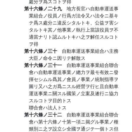
處分ヲ爲スコトヲ得
第十六條ノ二十九
地方長官ハ自動車運送事
業組合ノ役員ノ行爲ガ法令又ハ法令ニ基キ
テ爲ス處分ニ違反シタルトキ、公益ヲ害シ
タルトキ其ノ他事業ノ執行上當該役員ヲ不
適當ナリト認ムルトキハ之ヲ解任スルコト
ヲ得
第十六條ノ三十
自動車運送事業組合ハ主務
大臣ノ命令ニ因リテ解散ス
第十六條ノ三十一
自動車運送事業組合聯合
會ハ自動車運送事業ノ總力ヲ最モ有效ニ發
揮セシムル爲其ノ會員ノ事業ノ統制指導ヲ
圖リ又ハ之ガ爲ニスル經營ヲ行ヒ且自動車
運送事業ニ關スル國策ノ立案及遂行ニ協力
スルコトヲ目的トス
聯合會ハ法人トス
第十六條ノ三十二
自動車運送事業組合聯合
會ハ第十六條ノ十第一項ニ揭グル事業ノ種
類別ニ之ヲ設立シ全國ヲ通ジテ一個トス但