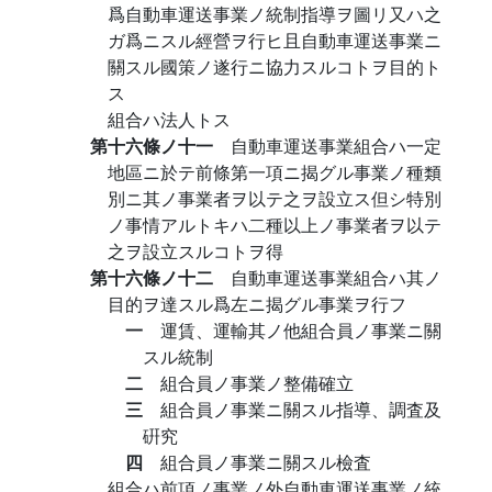
爲自動車運送事業ノ統制指導ヲ圖リ又ハ之
ガ爲ニスル經營ヲ行ヒ且自動車運送事業ニ
關スル國策ノ遂行ニ協力スルコトヲ目的ト
ス
組合ハ法人トス
第十六條ノ十一
自動車運送事業組合ハ一定
地區ニ於テ前條第一項ニ揭グル事業ノ種類
別ニ其ノ事業者ヲ以テ之ヲ設立ス但シ特別
ノ事情アルトキハ二種以上ノ事業者ヲ以テ
之ヲ設立スルコトヲ得
第十六條ノ十二
自動車運送事業組合ハ其ノ
目的ヲ達スル爲左ニ揭グル事業ヲ行フ
一
運賃、運輸其ノ他組合員ノ事業ニ關
スル統制
二
組合員ノ事業ノ整備確立
三
組合員ノ事業ニ關スル指導、調査及
硏究
四
組合員ノ事業ニ關スル檢査
組合ハ前項ノ事業ノ外自動車運送事業ノ統