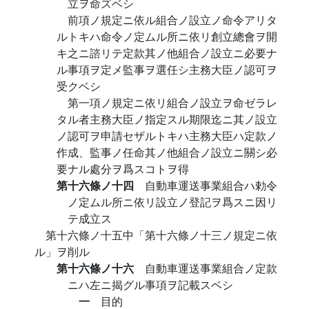
立ヲ命ズベシ
前項ノ規定ニ依ル組合ノ設立ノ命令アリタ
ルトキハ命令ノ定ムル所ニ依リ創立總會ヲ開
キ之ニ諮リテ定款其ノ他組合ノ設立ニ必要ナ
ル事項ヲ定メ監事ヲ選任シ主務大臣ノ認可ヲ
受クベシ
第一項ノ規定ニ依リ組合ノ設立ヲ命ゼラレ
タル者主務大臣ノ指定スル期限迄ニ其ノ設立
ノ認可ヲ申請セザルトキハ主務大臣ハ定款ノ
作成、監事ノ任命其ノ他組合ノ設立ニ關シ必
要ナル處分ヲ爲スコトヲ得
第十六條ノ十四
自動車運送事業組合ハ勅令
ノ定ムル所ニ依リ設立ノ登記ヲ爲スニ因リ
テ成立ス
第十六條ノ十五中「第十六條ノ十三ノ規定ニ依
ル」ヲ削ル
第十六條ノ十六
自動車運送事業組合ノ定款
ニハ左ニ揭グル事項ヲ記載スベシ
一
目的