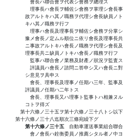
會長ハ聯合會ヲ代表シ會務ヲ總理ス
理事長ハ會長ヲ輔佐シ會務ヲ掌理シ會長事
故アルトキハ其ノ職務ヲ代理シ會長缺員ノト
キハ其ノ職務ヲ行フ
理事ハ會長及理事長ヲ輔佐シ會務ヲ分掌シ
豫メ會長ノ定ムル順位ニ依リ會長及理事長共
ニ事故アルトキハ會長ノ職務ヲ代理シ會長及
理事長共ニ缺員ノトキハ會長ノ職務ヲ行フ
監事ハ聯合會ノ業務及財產ノ狀況ヲ監査ス
評議員ハ會長ノ諮問ニ答申シ又ハ會長ニ對
シ意見ヲ具申ス
會長、理事長及理事ノ任期ハ三年、監事及
評議員ノ任期ハ二年トス
會長、理事長又ハ理事ト監事トハ相兼ヌル
コトヲ得ズ
第十六條ノ三十五ヲ第十六條ノ三十八トシ以下
第十六條ノ三十八迄順次三條宛繰下グ
第十六條ノ三十五
自動車運送事業組合聯合
會ノ會長ハ銓衡委員ノ推薦シタル者ノ中ヨ