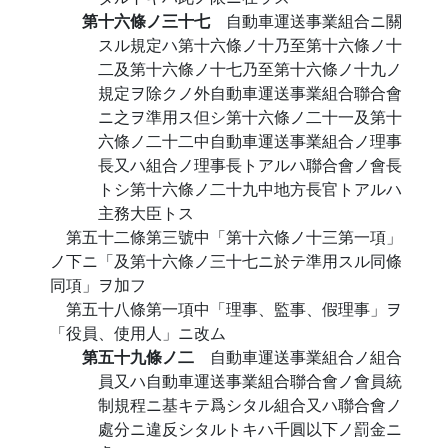
第十六條ノ三十七
自動車運送事業組合ニ關
スル規定ハ第十六條ノ十乃至第十六條ノ十
二及第十六條ノ十七乃至第十六條ノ十九ノ
規定ヲ除クノ外自動車運送事業組合聯合會
ニ之ヲ準用ス但シ第十六條ノ二十一及第十
六條ノ二十二中自動車運送事業組合ノ理事
長又ハ組合ノ理事長トアルハ聯合會ノ會長
トシ第十六條ノ二十九中地方長官トアルハ
主務大臣トス
第五十二條第三號中「第十六條ノ十三第一項」
ノ下ニ「及第十六條ノ三十七ニ於テ準用スル同條
同項」ヲ加フ
第五十八條第一項中「理事、監事、假理事」ヲ
「役員、使用人」ニ改ム
第五十九條ノ二
自動車運送事業組合ノ組合
員又ハ自動車運送事業組合聯合會ノ會員統
制規程ニ基キテ爲シタル組合又ハ聯合會ノ
處分ニ違反シタルトキハ千圓以下ノ罰金ニ