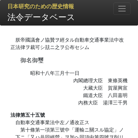
日本研究のための歴史情報
法令データベース
朕帝國議會ノ協贊ヲ經タル自動車交通事業法中改
正法律ヲ裁可シ玆ニ之ヲ公布セシム
御名御璽
昭和十八年三月十一日
內閣總理大臣 東條英機
大藏大臣 賀屋興宣
鐵道大臣 八田嘉明
內務大臣 湯澤三千男
法律第五十五號
自動車交通事業法中左ノ通改正ス
第十條第一項第三號中「運輸ニ關スル協定」ノ
下ニ「又ハ共同經營」ヲ加ヘ同項中第四號ヲ削リ