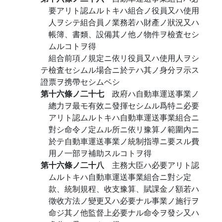
要アリト認ムルトキハ組合ノ役員又ハ使用
人ヲシテ組合員ノ業務若ハ財產ノ狀況又ハ
帳簿、書類、設備其ノ他ノ物件ヲ檢査セシ
ムルコトヲ得
組合前項ノ規定ニ依リ役員又ハ使用人ヲシ
テ檢査セシムル場合ニ於テハ其ノ身分ヲ示ス
證票ヲ携帶セシムベシ
第十六條ノ二十七
政府ハ自動車運送事業ノ
總力ヲ最モ有效ニ發揮セシムル爲特ニ必要
アリト認ムルトキハ自動車運送事業組合ニ
對シ命令ノ定ムル所ニ依リ豫算ノ範圍內ニ
於テ自動車運送事業ノ統制指導ニ要スル費
用ノ一部ヲ補助スルコトヲ得
第十六條ノ二十八
主務大臣ハ必要アリト認
ムルトキハ自動車運送事業組合ニ對シ定
款、統制規程、收支豫算、賦課金ノ額若ハ
徵收方法ノ變更又ハ必要ナル事業ノ施行ヲ
命ジ其ノ他監督上必要ナル命令ヲ發シ又ハ