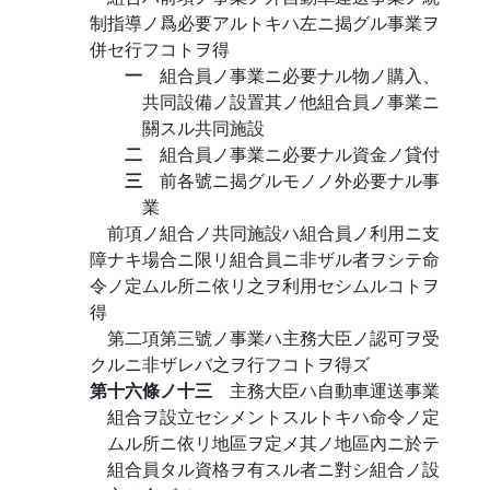
制指導ノ爲必要アルトキハ左ニ揭グル事業ヲ
併セ行フコトヲ得
一
組合員ノ事業ニ必要ナル物ノ購入、
共同設備ノ設置其ノ他組合員ノ事業ニ
關スル共同施設
二
組合員ノ事業ニ必要ナル資金ノ貸付
三
前各號ニ揭グルモノノ外必要ナル事
業
前項ノ組合ノ共同施設ハ組合員ノ利用ニ支
障ナキ場合ニ限リ組合員ニ非ザル者ヲシテ命
令ノ定ムル所ニ依リ之ヲ利用セシムルコトヲ
得
第二項第三號ノ事業ハ主務大臣ノ認可ヲ受
クルニ非ザレバ之ヲ行フコトヲ得ズ
第十六條ノ十三
主務大臣ハ自動車運送事業
組合ヲ設立セシメントスルトキハ命令ノ定
ムル所ニ依リ地區ヲ定メ其ノ地區內ニ於テ
組合員タル資格ヲ有スル者ニ對シ組合ノ設