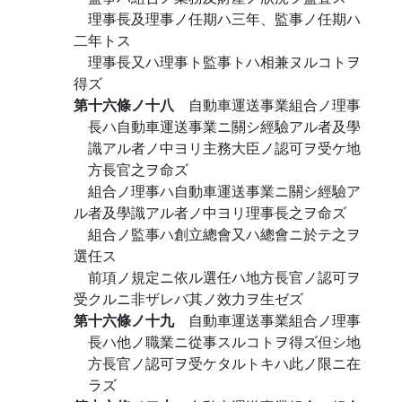
理事長及理事ノ任期ハ三年、監事ノ任期ハ
二年トス
理事長又ハ理事ト監事トハ相兼ヌルコトヲ
得ズ
第十六條ノ十八
自動車運送事業組合ノ理事
長ハ自動車運送事業ニ關シ經驗アル者及學
識アル者ノ中ヨリ主務大臣ノ認可ヲ受ケ地
方長官之ヲ命ズ
組合ノ理事ハ自動車運送事業ニ關シ經驗ア
ル者及學識アル者ノ中ヨリ理事長之ヲ命ズ
組合ノ監事ハ創立總會又ハ總會ニ於テ之ヲ
選任ス
前項ノ規定ニ依ル選任ハ地方長官ノ認可ヲ
受クルニ非ザレバ其ノ效力ヲ生ゼズ
第十六條ノ十九
自動車運送事業組合ノ理事
長ハ他ノ職業ニ從事スルコトヲ得ズ但シ地
方長官ノ認可ヲ受ケタルトキハ此ノ限ニ在
ラズ