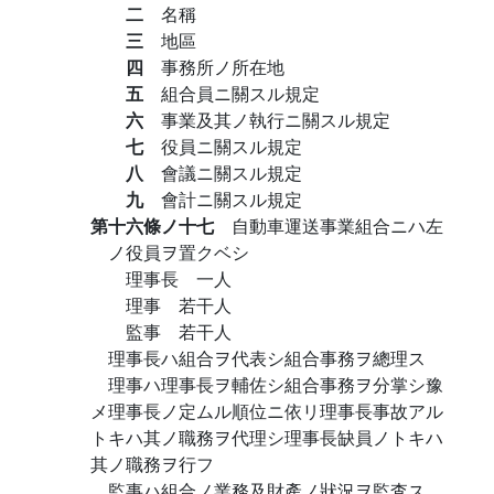
二
名稱
三
地區
四
事務所ノ所在地
五
組合員ニ關スル規定
六
事業及其ノ執行ニ關スル規定
七
役員ニ關スル規定
八
會議ニ關スル規定
九
會計ニ關スル規定
第十六條ノ十七
自動車運送事業組合ニハ左
ノ役員ヲ置クベシ
理事長 一人
理事 若干人
監事 若干人
理事長ハ組合ヲ代表シ組合事務ヲ總理ス
理事ハ理事長ヲ輔佐シ組合事務ヲ分掌シ豫
メ理事長ノ定ムル順位ニ依リ理事長事故アル
トキハ其ノ職務ヲ代理シ理事長缺員ノトキハ
其ノ職務ヲ行フ
監事ハ組合ノ業務及財產ノ狀況ヲ監査ス