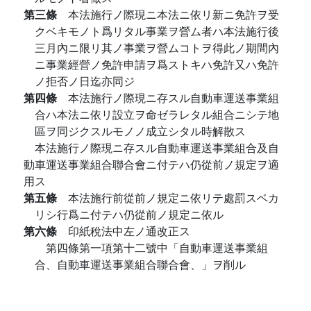
第三條
本法施行ノ際現ニ本法ニ依リ新ニ免許ヲ受
クベキモノト爲リタル事業ヲ營ム者ハ本法施行後
三月內ニ限リ其ノ事業ヲ營ムコトヲ得此ノ期間內
ニ事業經營ノ免許申請ヲ爲ストキハ免許又ハ免許
ノ拒否ノ日迄亦同ジ
第四條
本法施行ノ際現ニ存スル自動車運送事業組
合ハ本法ニ依リ設立ヲ命ゼラレタル組合ニシテ地
區ヲ同ジクスルモノノ成立シタル時解散ス
本法施行ノ際現ニ存スル自動車運送事業組合及自
動車運送事業組合聯合會ニ付テハ仍從前ノ規定ヲ適
用ス
第五條
本法施行前從前ノ規定ニ依リテ處罰スベカ
リシ行爲ニ付テハ仍從前ノ規定ニ依ル
第六條
印紙稅法中左ノ通改正ス
第四條第一項第十二號中「自動車運送事業組
合、自動車運送事業組合聯合會、」ヲ削ル