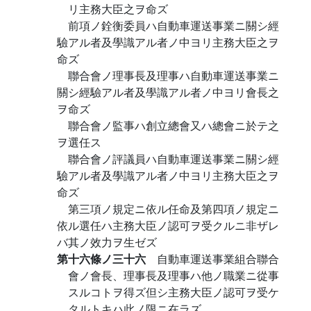
リ主務大臣之ヲ命ズ
前項ノ銓衡委員ハ自動車運送事業ニ關シ經
驗アル者及學識アル者ノ中ヨリ主務大臣之ヲ
命ズ
聯合會ノ理事長及理事ハ自動車運送事業ニ
關シ經驗アル者及學識アル者ノ中ヨリ會長之
ヲ命ズ
聯合會ノ監事ハ創立總會又ハ總會ニ於テ之
ヲ選任ス
聯合會ノ評議員ハ自動車運送事業ニ關シ經
驗アル者及學識アル者ノ中ヨリ主務大臣之ヲ
命ズ
第三項ノ規定ニ依ル任命及第四項ノ規定ニ
依ル選任ハ主務大臣ノ認可ヲ受クルニ非ザレ
バ其ノ效力ヲ生ゼズ
第十六條ノ三十六
自動車運送事業組合聯合
會ノ會長、理事長及理事ハ他ノ職業ニ從事
スルコトヲ得ズ但シ主務大臣ノ認可ヲ受ケ
タルトキハ此ノ限ニ在ラズ