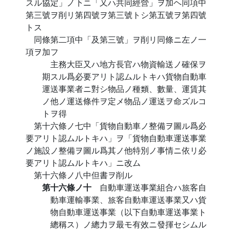
スル協定」ノ下ニ「又ハ共同經營」ヲ加ヘ同項中
第三號ヲ削リ第四號ヲ第三號トシ第五號ヲ第四號
トス
同條第二項中「及第三號」ヲ削リ同條ニ左ノ一
項ヲ加フ
主務大臣又ハ地方長官ハ物資輸送ノ確保ヲ
期スル爲必要アリト認ムルトキハ貨物自動車
運送事業者ニ對シ物品ノ種類、數量、運賃其
ノ他ノ運送條件ヲ定メ物品ノ運送ヲ命ズルコ
トヲ得
第十六條ノ七中「貨物自動車ノ整備ヲ圖ル爲必
要アリト認ムルトキハ」ヲ「貨物自動車運送事業
ノ施設ノ整備ヲ圖ル爲其ノ他特別ノ事情ニ依リ必
要アリト認ムルトキハ」ニ改ム
第十六條ノ八中但書ヲ削ル
第十六條ノ十
自動車運送事業組合ハ旅客自
動車運輸事業、旅客自動車運送事業又ハ貨
物自動車運送事業（以下自動車運送事業ト
總稱ス）ノ總力ヲ最モ有效ニ發揮セシムル