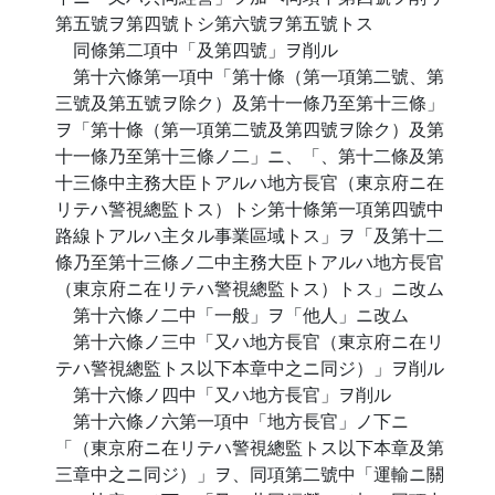
第五號ヲ第四號トシ第六號ヲ第五號トス
同條第二項中「及第四號」ヲ削ル
第十六條第一項中「第十條（第一項第二號、第
三號及第五號ヲ除ク）及第十一條乃至第十三條」
ヲ「第十條（第一項第二號及第四號ヲ除ク）及第
十一條乃至第十三條ノ二」ニ、「、第十二條及第
十三條中主務大臣トアルハ地方長官（東京府ニ在
リテハ警視總監トス）トシ第十條第一項第四號中
路線トアルハ主タル事業區域トス」ヲ「及第十二
條乃至第十三條ノ二中主務大臣トアルハ地方長官
（東京府ニ在リテハ警視總監トス）トス」ニ改ム
第十六條ノ二中「一般」ヲ「他人」ニ改ム
第十六條ノ三中「又ハ地方長官（東京府ニ在リ
テハ警視總監トス以下本章中之ニ同ジ）」ヲ削ル
第十六條ノ四中「又ハ地方長官」ヲ削ル
第十六條ノ六第一項中「地方長官」ノ下ニ
「（東京府ニ在リテハ警視總監トス以下本章及第
三章中之ニ同ジ）」ヲ、同項第二號中「運輸ニ關