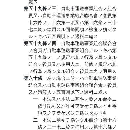
處ス
第五十九條ノ三
自動車運送事業組合ノ組合
員又ハ自動車運送事業組合聯合會ノ會員第
十六條ノ二十六第一項又ハ第十六條ノ三十
七ニ於テ準用スル同條同項ノ檢査ヲ妨ゲタ
ルトキハ五百圓以下ノ過料ニ處ス
第五十九條ノ四
自動車運送事業組合聯合會
ノ會員ガ自動車運送事業組合ナルトキハ第
五十九條ノ二ノ規定ハ其ノ行爲ヲ爲シタル
組合ノ役員又ハ使用人ニ、前條ノ規定ハ其
ノ行爲ヲ爲シタル組合ノ役員ニ之ヲ適用ス
第六十條
左ノ場合ニ於テハ自動車運送事業
組合又ハ自動車運送事業組合聯合會ノ役員
又ハ淸算人ヲ五百圓以下ノ過料ニ處ス
一
本法又ハ本法ニ基キテ發スル命令ニ
依リ認可又ハ許可ヲ受ケテ爲スベキ事
項ヲ之ヲ受ケズシテ爲シタルトキ
二
本法ニ基キテ爲シタル處分（第十六
條ノ三十七ニ於テ準用スル第十六條ノ