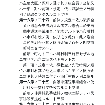
ハ主務大臣ノ認可ヲ受ケ其ノ組合員ノ全部又
ハ一部ニ對シ前項ノ規定ニ依ル賦課金ノ外特
別ノ賦課金ヲ課スルコトヲ得
第十六條ノ二十四
前條ノ規定ニ依ル賦課金
又ハ過怠金ヲ滯納スル者アル場合ニ於テ自
動車運送事業組合ノ請求アルトキハ市町村
ハ市町村稅ノ例ニ依リ之ヲ處分ス此ノ場合
ニ於テ組合ハ其ノ徵收金額ノ百分ノ四ヲ市
町村ニ交付スベシ
前項中町村トアルハ町村制ヲ施行セザル地
ニ在リテハ之ニ準ズベキモノトス
第一項ノ規定ニ依ル徵收金ノ先取特權ノ順
位ハ市町村其ノ他之ニ準ズベキモノノ徵收金
ニ次ギ其ノ時效ニ付テハ市町村稅ノ例ニ依ル
第十六條ノ二十五
自動車運送事業組合ハ使
用料及手數料ヲ徵收スルコトヲ得
前項ノ使用料及手數料ノ徵收ニ關シテハ民
事訴訟ヲ提起スルコトヲ得
第十六條ノ二十六
自動車運送事業組合ハ必