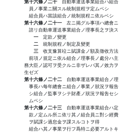
第十六條ノ二十
自動車運送事業組合ハ組合
員ノ事業ニ關スル統制規程ヲ定ムベシ
組合員ハ當該組合ノ統制規程ニ依ルベシ
第十六條ノ二十一
左ニ揭グル事項ハ總會ニ
諮リ自動車運送事業組合ノ理事長之ヲ決ス
一
定款ノ變更
二
統制規程ノ制定及變更
三
收支豫算竝ニ賦課金ノ額及徵收方法
前項ノ規定ニ依ル組合ノ理事長ノ處分ハ主
務大臣ノ認可ヲ受クルニ非ザレバ其ノ效力ヲ
生ゼズ
第十六條ノ二十二
自動車運送事業組合ノ理
事長ハ每年總會ニ組合ノ事業ノ狀況ヲ報吿
シ組合ノ監事ヲシテ財產ノ狀況ヲ報吿セシ
ムベシ
第十六條ノ二十三
自動車運送事業組合ハ定
款ノ定ムル所ニ依リ其ノ組合員ニ對シ經費
ヲ賦課シ過怠金ヲ課スルコトヲ得
組合ハ其ノ事業ヲ行フ爲特ニ必要アルトキ