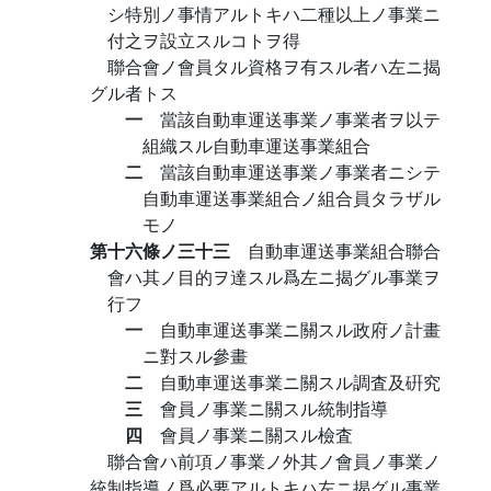
シ特別ノ事情アルトキハ二種以上ノ事業ニ
付之ヲ設立スルコトヲ得
聯合會ノ會員タル資格ヲ有スル者ハ左ニ揭
グル者トス
一
當該自動車運送事業ノ事業者ヲ以テ
組織スル自動車運送事業組合
二
當該自動車運送事業ノ事業者ニシテ
自動車運送事業組合ノ組合員タラザル
モノ
第十六條ノ三十三
自動車運送事業組合聯合
會ハ其ノ目的ヲ達スル爲左ニ揭グル事業ヲ
行フ
一
自動車運送事業ニ關スル政府ノ計畫
ニ對スル參畫
二
自動車運送事業ニ關スル調査及硏究
三
會員ノ事業ニ關スル統制指導
四
會員ノ事業ニ關スル檢査
聯合會ハ前項ノ事業ノ外其ノ會員ノ事業ノ
統制指導ノ爲必要アルトキハ左ニ揭グル事業