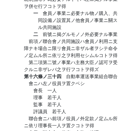
ヲ併セ行フコトヲ得
一
會員ノ事業ニ必要ナル物ノ購入、共
同設備ノ設置其ノ他會員ノ事業ニ關ス
ル共同施設
二
前號ニ揭グルモノノ外必要ナル事業
前項ノ聯合會ノ共同施設ハ會員ノ利用ニ支
障ナキ場合ニ限リ會員ニ非ザル者ヲシテ命令
ノ定ムル所ニ依リ之ヲ利用セシムルコトヲ得
第二項第二號ノ事業ハ主務大臣ノ認可ヲ受
クルニ非ザレバ之ヲ行フコトヲ得ズ
第十六條ノ三十四
自動車運送事業組合聯合
會ニハ左ノ役員ヲ置クベシ
會長 一人
理事 若干人
監事 若干人
評議員 若干人
聯合會ニハ前項ノ役員ノ外定款ノ定ムル所
ニ依リ理事長一人ヲ置クコトヲ得