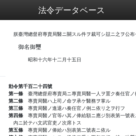
法令データベース
朕臺灣總督府專賣局醫ニ關スル件ヲ裁可シ玆ニ之ヲ公布
御名御璽
昭和十六年十二月十五日
勅令第千百二十四號
第一條
臺灣總督府專賣局ニ專賣局醫一人ヲ置ク奏任官ノ
第二條
專賣局醫ハ上司ノ命ヲ承ケ醫務ヲ掌ル
第三條
專賣局醫ノ進退ハ奏任官ノ例ニ依リ之ヲ行フ
第四條
專賣局醫ノ官等ハ其ノ俸給額ニ應ジ別表第一號表
內ニ於テハ文武官吏ノ次席トス
第五條
專賣局醫ノ俸給ハ別表第二號表ニ依ル