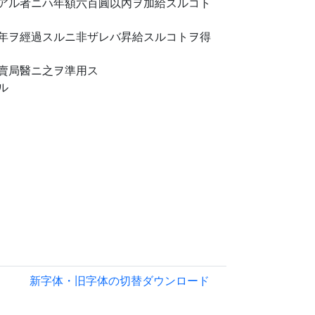
アル者ニハ年額六百圓以內ヲ加給スルコト
年ヲ經過スルニ非ザレバ昇給スルコトヲ得
賣局醫ニ之ヲ準用ス
ル
新字体・旧字体の切替
ダウンロード