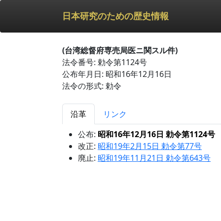
日本研究のための歴史情報
(台湾総督府専売局医ニ関スル件)
法令番号: 勅令第1124号
公布年月日: 昭和16年12月16日
法令の形式: 勅令
沿革
リンク
公布:
昭和16年12月16日 勅令第1124号
改正:
昭和19年2月15日 勅令第77号
廃止:
昭和19年11月21日 勅令第643号