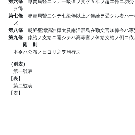
第六條
專賣局醫ニシテ一級俸ヲ受ケ五年ヲ超エ特ニ功勞
ヲ得
第七條
專賣局醫ニシテ七級俸以上ノ俸給ヲ受クル者ハ一
ズ
第八條
朝鮮臺灣滿洲樺太及南洋群島在勤文官加俸令ハ專
第九條
俸給ノ支給ニ關シテハ高等官ノ俸給支給ノ例ニ依
附 則
本令ハ公布ノ日ヨリ之ヲ施行ス
（別表）
第一號表
【表】
第二號表
【表】