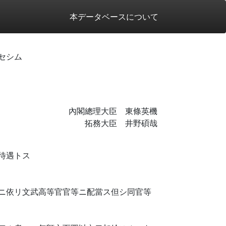
本データベースについて
セシム
內閣總理大臣 東條英機
拓務大臣 井野碩哉
待遇トス
ニ依リ文武高等官官等ニ配當ス但シ同官等