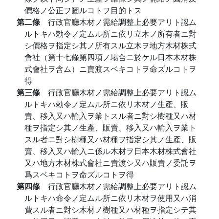
價格ノ公正ヲ圖ルコトヲ目的トス
第二條
行政官廳木材ノ需給調整上必要アリト認ム
ルトキハ勅令ノ定ムル所ニ依リ立木ノ所有者ニ對
シ價格ヲ指定シ其ノ所有スル立木ヲ地方木材株式
會社（第十七條第四項ノ場合ニ於ケル日本木材株
式會社ヲ含ム）ニ賣渡スベキコトヲ命ズルコトヲ
得
第三條
行政官廳木材ノ需給調整上必要アリト認ム
ルトキハ勅令ノ定ムル所ニ依リ木材ノ生產、販
賣、移入又ハ輸入ヲ業トスル者ニ對シ樹種又ハ材
種ヲ指定シ其ノ生產、販賣、移入又ハ輸入ヲ業ト
スル者ニ對シ樹種又ハ材種ヲ指定シ其ノ生產、販
賣、移入又ハ輸入ニ係ル木材ヲ日本木材株式會社
又ハ地方木材株式會社ニ賣渡シ又ハ販賣ノ委託ヲ
爲スベキコトヲ命ズルコトヲ得
第四條
行政官廳木材ノ需給調整上必要アリト認ム
ルトキハ命令ノ定ムル所ニ依リ木材ヲ使用又ハ消
費スル者ニ對シ木材ノ樹種又ハ材種ヲ指定シテ其