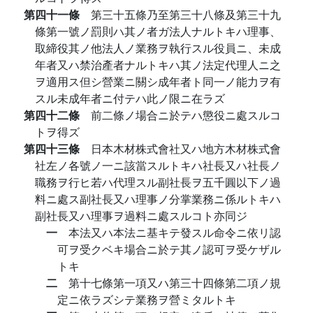
第四十一條
第三十五條乃至第三十八條及第三十九
條第一號ノ罰則ハ其ノ者ガ法人ナルトキハ理事、
取締役其ノ他法人ノ業務ヲ執行スル役員ニ、未成
年者又ハ禁治產者ナルトキハ其ノ法定代理人ニ之
ヲ適用ス但シ營業ニ關シ成年者ト同一ノ能力ヲ有
スル未成年者ニ付テハ此ノ限ニ在ラズ
第四十二條
前二條ノ場合ニ於テハ懲役ニ處スルコ
トヲ得ズ
第四十三條
日本木材株式會社又ハ地方木材株式會
社左ノ各號ノ一ニ該當スルトキハ社長又ハ社長ノ
職務ヲ行ヒ若ハ代理スル副社長ヲ五千圓以下ノ過
料ニ處ス副社長又ハ理事ノ分掌業務ニ係ルトキハ
副社長又ハ理事ヲ過料ニ處スルコト亦同ジ
一
本法又ハ本法ニ基キテ發スル命令ニ依リ認
可ヲ受クベキ場合ニ於テ其ノ認可ヲ受ケザル
トキ
二
第十七條第一項又ハ第三十四條第二項ノ規
定ニ依ラズシテ業務ヲ營ミタルトキ