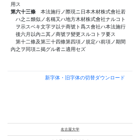
用ス
第六十三條
本法施行ノ際現ニ日本木材株式會社若
ハ之ニ類似ノ名稱又ハ地方木材株式會社ナルコト
ヲ示スベキ文字ヲ以テ商號ト爲ス會社ハ本法施行
後六月以內ニ其ノ商號ヲ變更スルコトヲ要ス
第十二條及第三十四條第四項ノ規定ハ前項ノ期間
內之ヲ同項ニ揭グル者ニ適用セズ
新字体・旧字体の切替
ダウンロード
名古屋大学