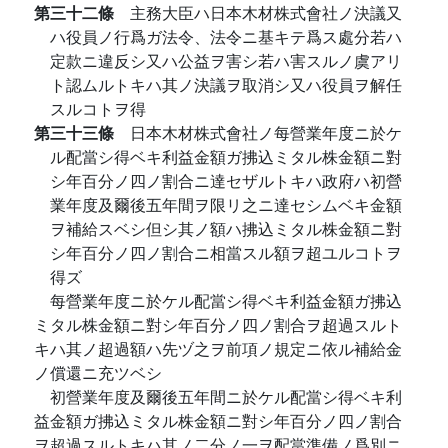
第三十二條
主務大臣ハ日本木材株式會社ノ決議又
ハ役員ノ行爲ガ法令、法令ニ基キテ爲ス處分若ハ
定款ニ違反シ又ハ公益ヲ害シ若ハ害スルノ虞アリ
ト認ムルトキハ其ノ決議ヲ取消シ又ハ役員ヲ解任
スルコトヲ得
第三十三條
日本木材株式會社ノ每營業年度ニ於ケ
ル配當シ得ベキ利益金額ガ拂込ミタル株金額ニ對
シ年百分ノ四ノ割合ニ達セザルトキハ政府ハ初營
業年度及爾後五年間ヲ限リ之ニ達セシムベキ金額
ヲ補給スベシ但シ其ノ額ハ拂込ミタル株金額ニ對
シ年百分ノ四ノ割合ニ相當スル額ヲ超ユルコトヲ
得ズ
每營業年度ニ於ケル配當シ得ベキ利益金額ガ拂込
ミタル株金額ニ對シ年百分ノ四ノ割合ヲ超過スルト
キハ其ノ超過額ハ先ヅ之ヲ前項ノ規定ニ依ル補給金
ノ償還ニ充ツベシ
初營業年度及爾後五年間ニ於ケル配當シ得ベキ利
益金額ガ拂込ミタル株金額ニ對シ年百分ノ四ノ割合
ヲ超過スルトキハ其ノ二分ノ一ヲ配當準備ノ爲別ニ