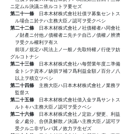
ニ定ムル決議ニ依ルコトヲ要セズ
第二十一條
日本木材株式會社社債ヲ募集セントス
ル場合ニ於テハ主務大臣ノ認可ヲ受クベシ
第二十二條
日本木材株式會社ノ社債權者ハ同會社
ノ財產ニ付他ノ債權者ニ先チテ自己ノ債權ノ辨濟
ヲ受クル權利ヲ有ス
前項ノ規定ハ民法上ノ一般ノ先取特權ノ行使ヲ妨
グルコトナシ
第二十三條
日本木材株式會社ハ每營業年度ニ準備
金トシテ資本ノ缺損ヲ補フ爲利益金額ノ百分ノ八
以上ヲ積立ツベシ
第二十四條
主務大臣ハ日本木材株式會社ノ業務ヲ
監督ス
第二十五條
日本木材株式會社借入金ヲ爲サントス
ルトキハ主務大臣ノ認可ヲ受クベシ
第二十六條
日本木材株式會社ノ定款ノ變更、利益
金ノ處分、合併及解散ノ決議ハ主務大臣ノ認可ヲ
受クルニ非ザレバ其ノ效力ヲ生ゼズ