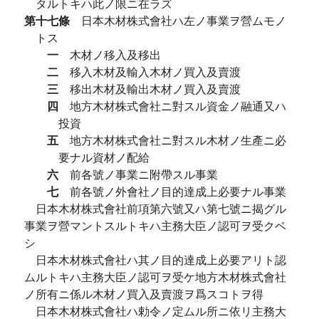
タルトキハ此ノ限ニ在ラズ
第十七條
日本木材株式會社ハ左ノ事業ヲ營ムモノ
トス
一
木材ノ移入及移出
二
移入木材及輸入木材ノ買入及賣渡
三
移出木材及輸出木材ノ買入及賣渡
四
地方木材株式會社ニ對スル資金ノ融通又ハ
投資
五
地方木材株式會社ニ對スル木材ノ生產ニ必
要ナル資材ノ配給
六
前各號ノ事業ニ附帶スル事業
七
前各號ノ外會社ノ目的達成上必要ナル事業
日本木材株式會社前項第六號又ハ第七號ニ揭グル
事業ヲ營マントスルトキハ主務大臣ノ認可ヲ受クベ
シ
日本木材株式會社ハ其ノ目的達成上必要アリト認
ムルトキハ主務大臣ノ認可ヲ受ケ地方木材株式會社
ノ所有ニ係ル木材ノ買入及賣渡ヲ爲スコトヲ得
日本木材株式會社ハ勅令ノ定ムル所ニ依リ主務大