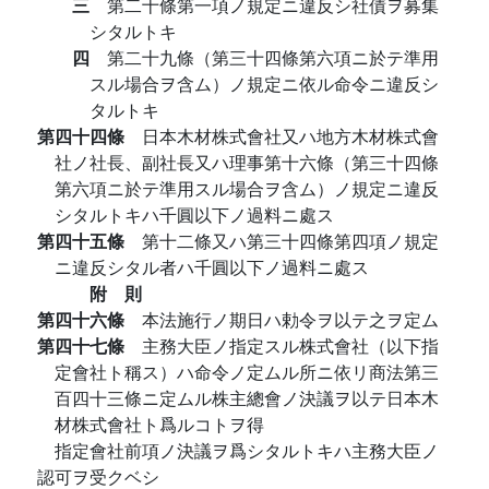
三
第二十條第一項ノ規定ニ違反シ社債ヲ募集
シタルトキ
四
第二十九條（第三十四條第六項ニ於テ準用
スル場合ヲ含ム）ノ規定ニ依ル命令ニ違反シ
タルトキ
第四十四條
日本木材株式會社又ハ地方木材株式會
社ノ社長、副社長又ハ理事第十六條（第三十四條
第六項ニ於テ準用スル場合ヲ含ム）ノ規定ニ違反
シタルトキハ千圓以下ノ過料ニ處ス
第四十五條
第十二條又ハ第三十四條第四項ノ規定
ニ違反シタル者ハ千圓以下ノ過料ニ處ス
附 則
第四十六條
本法施行ノ期日ハ勅令ヲ以テ之ヲ定ム
第四十七條
主務大臣ノ指定スル株式會社（以下指
定會社ト稱ス）ハ命令ノ定ムル所ニ依リ商法第三
百四十三條ニ定ムル株主總會ノ決議ヲ以テ日本木
材株式會社ト爲ルコトヲ得
指定會社前項ノ決議ヲ爲シタルトキハ主務大臣ノ
認可ヲ受クベシ