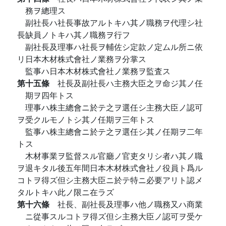
務ヲ總理ス
副社長ハ社長事故アルトキハ其ノ職務ヲ代理シ社
長缺員ノトキハ其ノ職務ヲ行フ
副社長及理事ハ社長ヲ輔佐シ定款ノ定ムル所ニ依
リ日本木材株式會社ノ業務ヲ分掌ス
監事ハ日本木材株式會社ノ業務ヲ監査ス
第十五條
社長及副社長ハ主務大臣之ヲ命ジ其ノ任
期ヲ四年トス
理事ハ株主總會ニ於テ之ヲ選任シ主務大臣ノ認可
ヲ受クルモノトシ其ノ任期ヲ三年トス
監事ハ株主總會ニ於テ之ヲ選任シ其ノ任期ヲ二年
トス
木材事業ヲ監督スル官廳ノ官吏タリシ者ハ其ノ職
ヲ退キタル後五年間日本木材株式會社ノ役員ト爲ル
コトヲ得ズ但シ主務大臣ニ於テ特ニ必要アリト認メ
タルトキハ此ノ限ニ在ラズ
第十六條
社長、副社長及理事ハ他ノ職務又ハ商業
ニ從事スルコトヲ得ズ但シ主務大臣ノ認可ヲ受ケ