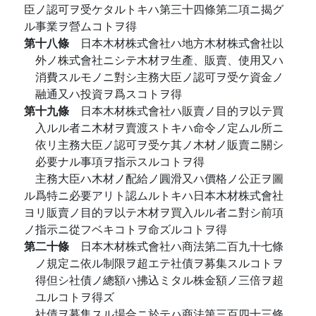
臣ノ認可ヲ受ケタルトキハ第三十四條第二項ニ揭グ
ル事業ヲ營ムコトヲ得
第十八條
日本木材株式會社ハ地方木材株式會社以
外ノ株式會社ニシテ木材ヲ生產、販賣、使用又ハ
消費スルモノニ對シ主務大臣ノ認可ヲ受ケ資金ノ
融通又ハ投資ヲ爲スコトヲ得
第十九條
日本木材株式會社ハ販賣ノ目的ヲ以テ買
入ルル者ニ木材ヲ賣渡ストキハ命令ノ定ムル所ニ
依リ主務大臣ノ認可ヲ受ケ其ノ木材ノ販賣ニ關シ
必要ナル事項ヲ指示スルコトヲ得
主務大臣ハ木材ノ配給ノ圓滑又ハ價格ノ公正ヲ圖
ル爲特ニ必要アリト認ムルトキハ日本木材株式會社
ヨリ販賣ノ目的ヲ以テ木材ヲ買入ルル者ニ對シ前項
ノ指示ニ從フベキコトヲ命ズルコトヲ得
第二十條
日本木材株式會社ハ商法第二百九十七條
ノ規定ニ依ル制限ヲ超エテ社債ヲ募集スルコトヲ
得但シ社債ノ總額ハ拂込ミタル株金額ノ三倍ヲ超
ユルコトヲ得ズ
社債ヲ募集スル場合ニ於テハ商法第三百四十三條