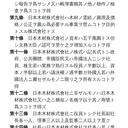
シ報吿ヲ爲サシメ又ハ帳簿書類其ノ他ノ物件ノ檢
査ヲ爲スコトヲ得
第九條
日本木材株式會社ハ木材ノ需給ノ圓滑及價
格ノ公正ヲ圖ル爲必要ナル事業ヲ營ムコトヲ目的
トスル株式會社トス
第十條
日本木材株式會社ノ資本ハ五千萬圓トス但
シ主務大臣ノ認可ヲ受ケ之ヲ增加スルコトヲ得
第十一條
日本木材株式會社ノ株式ハ記名式トシ政
府、公共團體、帝國臣民又ハ帝國法人ニシテ社
員、株主若ハ業務ヲ執行スル役員ノ半數以上、資
本ノ半額以上若ハ議決權ノ過半數ガ外國人若ハ外
國法人ニ屬セザルモノニ限リ之ヲ所有スルコトヲ
得
第十二條
日本木材株式會社ニ非ザルモノハ日本木
材株式會社又ハ之ニ類似ノ名稱ヲ以テ其ノ商號ト
爲スコトヲ得ズ
第十三條
日本木材株式會社ニ役員トシテ社長副社
長各一人、理事三人以上及監事二人以上ヲ置ク
第十四條
社長ハ日本木材株式會社ヲ代表シ其ノ業