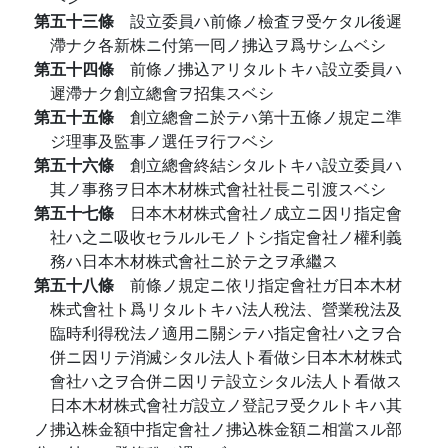
第五十三條
設立委員ハ前條ノ檢査ヲ受ケタル後遲
滯ナク各新株ニ付第一囘ノ拂込ヲ爲サシムベシ
第五十四條
前條ノ拂込アリタルトキハ設立委員ハ
遲滯ナク創立總會ヲ招集スベシ
第五十五條
創立總會ニ於テハ第十五條ノ規定ニ準
ジ理事及監事ノ選任ヲ行フベシ
第五十六條
創立總會終結シタルトキハ設立委員ハ
其ノ事務ヲ日本木材株式會社社長ニ引渡スベシ
第五十七條
日本木材株式會社ノ成立ニ因リ指定會
社ハ之ニ吸收セラルルモノトシ指定會社ノ權利義
務ハ日本木材株式會社ニ於テ之ヲ承繼ス
第五十八條
前條ノ規定ニ依リ指定會社ガ日本木材
株式會社ト爲リタルトキハ法人稅法、營業稅法及
臨時利得稅法ノ適用ニ關シテハ指定會社ハ之ヲ合
併ニ因リテ消滅シタル法人ト看做シ日本木材株式
會社ハ之ヲ合併ニ因リテ設立シタル法人ト看做ス
日本木材株式會社ガ設立ノ登記ヲ受クルトキハ其
ノ拂込株金額中指定會社ノ拂込株金額ニ相當スル部