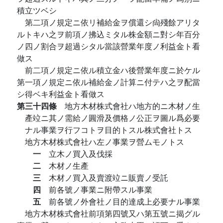
積立ツベシ
第二項ノ規定ニ依リ補給金ヲ償還シ尙殘餘アリタ
ルトキハ之ヲ前項ノ拂込ミタル株金額ニ對シ年百分
ノ四ノ割合ヲ超過シタル當該營業年度ノ利益金ト看
做ス
前二項ノ規定ニ依ル積立金ハ後營業年度ニ於ケル
第一項ノ規定ニ依ル補給金ノ計算ニ付テハ之ヲ配當
シ得ベキ利益金ト看做ス
第三十四條
地方木材株式會社ハ地方的ニ木材ノ生
產竝ニ其ノ需給ノ圓滑及價格ノ公正ヲ圖ル爲必要
ナル事業ヲ行フコトヲ目的トスル株式會社トス
地方木材株式會社ハ左ノ事業ヲ營ムモノトス
一
立木ノ買入及伐採
二
木材ノ生產
三
木材ノ買入及賣渡竝ニ販賣ノ受託
四
前各號ノ事業ニ附帶スル事業
五
前各號ノ外會社ノ目的達成上必要ナル事業
地方木材株式會社前項第四號又ハ第五號ニ揭グル