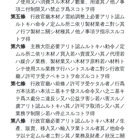
ノ使用又ハ消費スル木材ノ數量、用途其ノ他ノ事
項ニ付制限又ハ禁止ヲ爲スコトヲ得
第五條
行政官廳木材ノ需給調整上必要アリト認ム
ルトキハ命令ノ定ムル所ニ依リ製材業者ニ對シ其
ノ行フ製材ニ關シ材種其ノ他ノ事項ヲ指示スルコ
トヲ得
第六條
主務大臣必要アリト認ムルトキハ勅令ノ定
ムル所ニ依リ木材ノ買入若ハ賣渡又ハ其ノ代理若
ハ媒介ノ業務、製材業又ハ木材ヲ原料若ハ材料ト
シテ使用スル業務ヲ行ハントスル者ニ對シ行政官
廳ノ許可ヲ受クベキコトヲ命ズルコトヲ得
第七條
行政官廳ハ前條ノ許可ヲ受ケタル者ノ行爲
ガ本法若ハ本法ニ基キテ發スル命令又ハ之ニ基キ
テ爲ス處分ニ違反シ又ハ公益ヲ害シ若ハ害スルノ
虞アリト認ムルトキハ其ノ許可ヲ取消シ又ハ其ノ
業務ヲ制限シ若ハ停止スルコトヲ得
第八條
行政官廳必要アリト認ムルトキハ木材ノ生
產、販賣、移入又ハ輸入ヲ業トスル者其ノ他命令
ヲ以テ定ムル者ニ對シ其ノ業務及財產ノ狀況ニ關