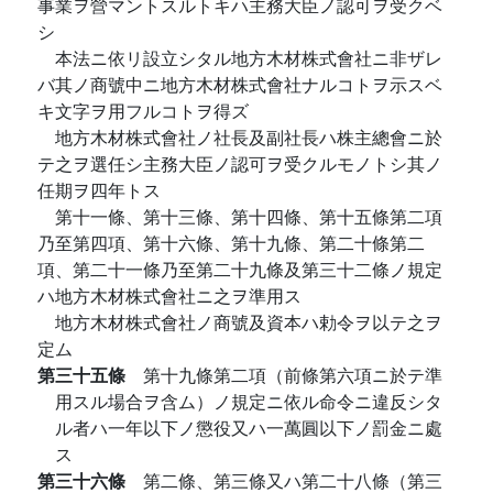
事業ヲ營マントスルトキハ主務大臣ノ認可ヲ受クベ
シ
本法ニ依リ設立シタル地方木材株式會社ニ非ザレ
バ其ノ商號中ニ地方木材株式會社ナルコトヲ示スベ
キ文字ヲ用フルコトヲ得ズ
地方木材株式會社ノ社長及副社長ハ株主總會ニ於
テ之ヲ選任シ主務大臣ノ認可ヲ受クルモノトシ其ノ
任期ヲ四年トス
第十一條、第十三條、第十四條、第十五條第二項
乃至第四項、第十六條、第十九條、第二十條第二
項、第二十一條乃至第二十九條及第三十二條ノ規定
ハ地方木材株式會社ニ之ヲ準用ス
地方木材株式會社ノ商號及資本ハ勅令ヲ以テ之ヲ
定ム
第三十五條
第十九條第二項（前條第六項ニ於テ準
用スル場合ヲ含ム）ノ規定ニ依ル命令ニ違反シタ
ル者ハ一年以下ノ懲役又ハ一萬圓以下ノ罰金ニ處
ス
第三十六條
第二條、第三條又ハ第二十八條（第三