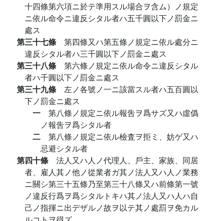
十四條第六項ニ於テ準用スル場合ヲ含ム）ノ規定
ニ依ル命令ニ違反シタル者ハ五千圓以下ノ罰金ニ
處ス
第三十七條
第四條又ハ第五條ノ規定ニ依ル處分ニ
違反シタル者ハ三千圓以下ノ罰金ニ處ス
第三十八條
第六條ノ規定ニ依ル命令ニ違反シタル
者ハ千圓以下ノ罰金ニ處ス
第三十九條
左ノ各號ノ一ニ該當スル者ハ五百圓以
下ノ罰金ニ處ス
一
第八條ノ規定ニ依ル報吿ヲ爲サズ又ハ虛僞
ノ報吿ヲ爲シタル者
二
第八條ノ規定ニ依ル檢査ヲ拒ミ、妨ゲ又ハ
忌避シタル者
第四十條
法人又ハ人ノ代理人、戶主、家族、同居
者、雇人其ノ他ノ從業者ガ其ノ法人又ハ人ノ業務
ニ關シ第三十五條乃至第三十八條又ハ前條第一號
ノ違反行爲ヲ爲シタルトキハ其ノ法人又ハ人ハ自
己ノ指揮ニ出デザルノ故ヲ以テ其ノ處罰ヲ免カル
ルコトヲ得ズ