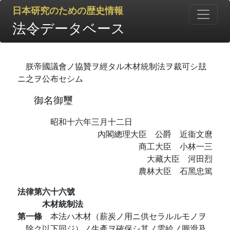
日本研究のための歴史情報
法令データベース
朕帝國議會ノ協贊ヲ經タル木材統制法ヲ裁可シ玆
ニ之ヲ公布セシム
御名御璽
昭和十六年三月十二日
內閣總理大臣 公爵 近衞文麿
商工大臣 小林一三
大藏大臣 河田烈
農林大臣 石黑忠篤
法律第六十六號
木材統制法
第一條
本法ハ木材（薪炭ノ用ニ供セラルルモノヲ
除ク以下同ジ）ノ生產ヲ確保シ其ノ需給ノ圓滑及