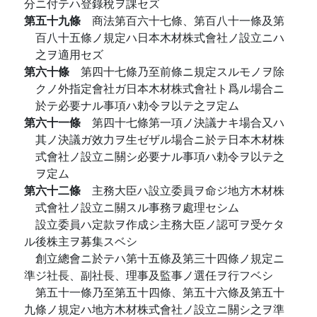
分ニ付テハ登錄稅ヲ課セズ
第五十九條
商法第百六十七條、第百八十一條及第
百八十五條ノ規定ハ日本木材株式會社ノ設立ニハ
之ヲ適用セズ
第六十條
第四十七條乃至前條ニ規定スルモノヲ除
クノ外指定會社ガ日本木材株式會社ト爲ル場合ニ
於テ必要ナル事項ハ勅令ヲ以テ之ヲ定ム
第六十一條
第四十七條第一項ノ決議ナキ場合又ハ
其ノ決議ガ效力ヲ生ゼザル場合ニ於テ日本木材株
式會社ノ設立ニ關シ必要ナル事項ハ勅令ヲ以テ之
ヲ定ム
第六十二條
主務大臣ハ設立委員ヲ命ジ地方木材株
式會社ノ設立ニ關スル事務ヲ處理セシム
設立委員ハ定款ヲ作成シ主務大臣ノ認可ヲ受ケタ
ル後株主ヲ募集スベシ
創立總會ニ於テハ第十五條及第三十四條ノ規定ニ
準ジ社長、副社長、理事及監事ノ選任ヲ行フベシ
第五十一條乃至第五十四條、第五十六條及第五十
九條ノ規定ハ地方木材株式會社ノ設立ニ關シ之ヲ準