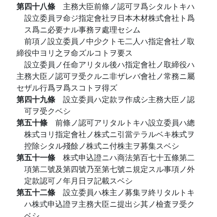
第四十八條
主務大臣前條ノ認可ヲ爲シタルトキハ
設立委員ヲ命ジ指定會社ヲ日本木材株式會社ト爲
ス爲ニ必要ナル事務ヲ處理セシム
前項ノ設立委員ノ中少クトモ二人ハ指定會社ノ取
締役中ヨリ之ヲ命ズルコトヲ要ス
設立委員ノ任命アリタル後ハ指定會社ノ取締役ハ
主務大臣ノ認可ヲ受クルニ非ザレバ會社ノ常務ニ屬
セザル行爲ヲ爲スコトヲ得ズ
第四十九條
設立委員ハ定款ヲ作成シ主務大臣ノ認
可ヲ受クベシ
第五十條
前條ノ認可アリタルトキハ設立委員ハ總
株式ヨリ指定會社ノ株式ニ引當テラルベキ株式ヲ
控除シタル殘餘ノ株式ニ付株主ヲ募集スベシ
第五十一條
株式申込證ニハ商法第百七十五條第二
項第二號及第四號乃至第七號ニ規定スル事項ノ外
定款認可ノ年月日ヲ記載スベシ
第五十二條
設立委員ハ株主ノ募集ヲ終リタルトキ
ハ株式申込證ヲ主務大臣ニ提出シ其ノ檢査ヲ受ク
ベシ