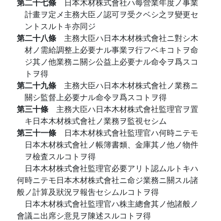
第二十七條
日本木材株式會社ハ每營業年度ノ事業
計畫ヲ定メ主務大臣ノ認可ヲ受クベシ之ヲ變更セ
ントスルトキ亦同ジ
第二十八條
主務大臣ハ日本木材株式會社ニ對シ木
材ノ需給調整上必要ナル事業ヲ行フベキコトヲ命
ジ其ノ他業務ニ關シ公益上必要ナル命令ヲ爲スコ
トヲ得
第二十九條
主務大臣ハ日本木材株式會社ノ業務ニ
關シ監督上必要ナル命令ヲ爲スコトヲ得
第三十條
主務大臣ハ日本木材株式會社監理官ヲ置
キ日本木材株式會社ノ業務ヲ監視セシム
第三十一條
日本木材株式會社監理官ハ何時ニテモ
日本木材株式會社ノ帳簿書類、金庫其ノ他ノ物件
ヲ檢査スルコトヲ得
日本木材株式會社監理官必要アリト認ムルトキハ
何時ニテモ日本木材株式會社ニ命ジ業務ニ關スル諸
般ノ計算及狀況ヲ報吿セシムルコトヲ得
日本木材株式會社監理官ハ株主總會其ノ他諸般ノ
會議ニ出席シ意見ヲ陳述スルコトヲ得