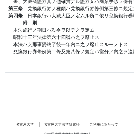
書、大藏省證券其ノ他確實ナル證券又ハ商業手形ヲ保有
第三條
兌換銀行券ノ種類ハ兌換銀行券條例第三條ニ規定
第四條
日本銀行ハ大藏大臣ノ定ムル所ニ依リ兌換銀行券
附 則
本法施行ノ期日ハ勅令ヲ以テ之ヲ定ム
昭和十三年法律第六十四號ハ之ヲ廢止ス
本法ハ支那事變終了後一年內ニ之ヲ廢止スルモノトス
兌換銀行券條例第二條及第八條ノ規定ハ當分ノ內之ヲ適
名古屋大学
名古屋大学法学研究科
ご利用にあたって