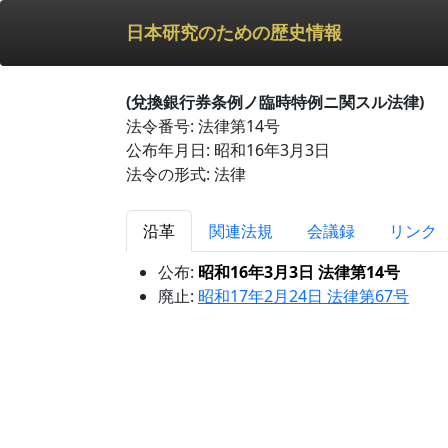
日本研究のための歴史情報
(兌換銀行券条例ノ臨時特例ニ関スル法律)
法令番号: 法律第14号
公布年月日: 昭和16年3月3日
法令の形式: 法律
沿革
関連法規
会議録
リンク
公布:
昭和16年3月3日 法律第14号
廃止:
昭和17年2月24日 法律第67号