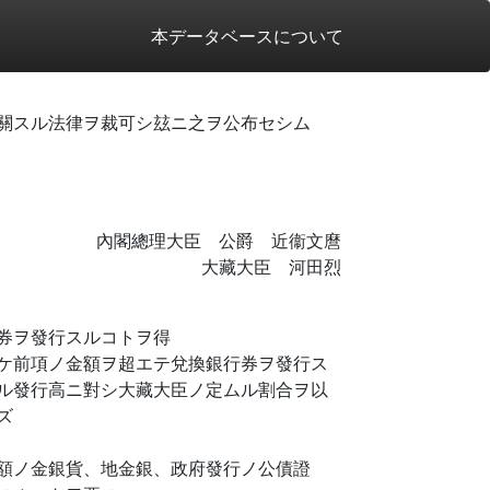
本データベースについて
關スル法律ヲ裁可シ玆ニ之ヲ公布セシム
內閣總理大臣 公爵 近衞文麿
大藏大臣 河田烈
券ヲ發行スルコトヲ得
ケ前項ノ金額ヲ超エテ兌換銀行券ヲ發行ス
ル發行高ニ對シ大藏大臣ノ定ムル割合ヲ以
ズ
額ノ金銀貨、地金銀、政府發行ノ公債證