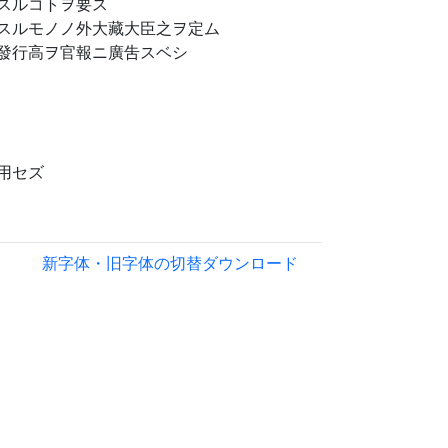
スルコトヲ要ス
スルモノノ外大藏大臣之ヲ定ム
發行高ヲ官報ニ廣吿スベシ
用セズ
新字体・旧字体の切替
ダウンロード