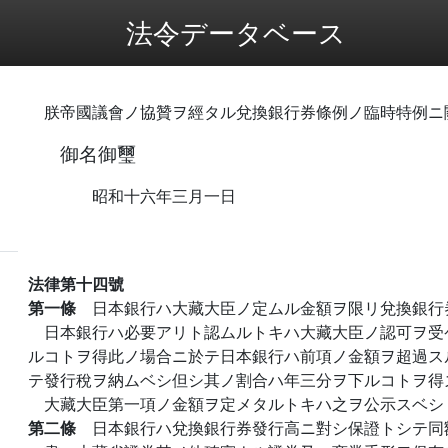
法令データベース
朕帝國議會ノ協贊ヲ經タル兌換銀行券條例ノ臨時特例ニ
御名御璽
昭和十六年三月一日
法律第十四號
第一條
日本銀行ハ大藏大臣ノ定ムル金額ヲ限リ兌換銀行
日本銀行ハ必要アリト認ムルトキハ大藏大臣ノ認可ヲ受
ルコトヲ得此ノ場合ニ於テ日本銀行ハ前項ノ金額ヲ超過ス
テ發行稅ヲ納ムベシ但シ其ノ割合ハ年三分ヲ下ルコトヲ得
大藏大臣第一項ノ金額ヲ定メタルトキハ之ヲ公示スベシ
第二條
日本銀行ハ兌換銀行券發行高ニ對シ保證トシテ同