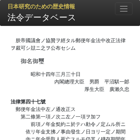
日本研究のための歴史情報
法令データベース
朕帝國議會ノ協贊ヲ經タル郵便年金法中改正法律
ヲ裁可シ玆ニ之ヲ公布セシム
御名御璽
昭和十四年三月三十日
內閣總理大臣 男爵 平沼騏一郞
厚生大臣 廣瀨久忠
法律第四十七號
郵便年金法中左ノ通改正ス
第二條第一項ノ次ニ左ノ一項ヲ加フ
前項ノ年金契約ニ於テハ勅令ノ定ムル所ニ
依リ年金支拂ノ事由發生ノ日ヨリ一定ノ期間
內ニ年金受取人死亡スルモ仍其ノ殘存期間年