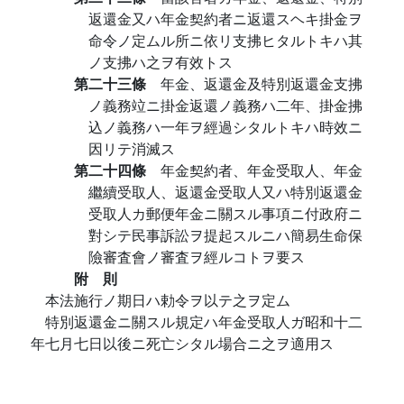
返還金又ハ年金契約者ニ返還スヘキ掛金ヲ
命令ノ定ムル所ニ依リ支拂ヒタルトキハ其
ノ支拂ハ之ヲ有效トス
第二十三條
年金、返還金及特別返還金支拂
ノ義務竝ニ掛金返還ノ義務ハ二年、掛金拂
込ノ義務ハ一年ヲ經過シタルトキハ時效ニ
因リテ消滅ス
第二十四條
年金契約者、年金受取人、年金
繼續受取人、返還金受取人又ハ特別返還金
受取人カ郵便年金ニ關スル事項ニ付政府ニ
對シテ民事訴訟ヲ提起スルニハ簡易生命保
險審査會ノ審査ヲ經ルコトヲ要ス
附 則
本法施行ノ期日ハ勅令ヲ以テ之ヲ定ム
特別返還金ニ關スル規定ハ年金受取人ガ昭和十二
年七月七日以後ニ死亡シタル場合ニ之ヲ適用ス