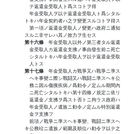
テ返還金受取人ト爲スコトヲ得
年金受取人ヲ以テ返還金受取人ト爲シタル
トキハ年金契約者ハ之ヲ變更スルコトヲ得ス
第一項ノ返還金受取人ノ變更ハ政府ニ通知
スルニ非サレハ其ノ效力ヲ生セス
第十六條
年金受取人以外ノ第三者タル返還
金受取人カ返還金支拂ノ事由發生前ニ死亡
シタルトキハ年金受取人ヲ以テ返還金受取
人トス
第十七條
年金受取人カ戰爭又ハ戰爭ニ準ス
ヘキ事變ニ際シ戰鬪又ハ戰鬪ニ準スヘキ公
務ニ因ル傷痍疾病ノ爲勅令ノ定ムル期間內
ニ死亡シタルトキハ第十四條ノ規定ニ依リ
返還金ノ支拂ヲ爲スト否トニ拘ラス政府ハ
年金受取人ノ遺族ニ勅令ノ定ムル特別返還
金ヲ支拂フ
前項ノ戰爭ニ準スヘキ事變、戰鬪ニ準スヘ
キ公務竝ニ遺族ノ範圍及順位ハ勅令ヲ以テ之