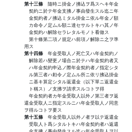
第十三條
隨時ニ掛金ノ拂込ヲ爲スヘキ年金
契約ニ於テ年金支拂ノ事由發生スル迄ニ年
金契約者ノ拂込ミタル掛金ニ依ル年金ノ額
カ命令ノ定ムル額ニ達セサルトキハ其ノ年
金契約ハ解除セラレタルモノト看做ス
第十條第二項ノ規定ハ前項ノ解除ニ之ヲ準
用ス
第十四條
年金受取人ノ死亡又ハ年金契約ノ
解除若ハ變更ノ場合ニ於テハ年金契約者又
ハ年金契約申込ノ際年金契約者ノ指定シタ
ル第三者ハ勅令ノ定ムル所ニ依リ拂込掛金
ニ基キ算定シタル返還金（以下單ニ返還金
ト稱ス）ノ支拂ヲ請求スルコトヲ得
年金契約者カ年金受取人以外ノ第三者ヲ返
還金受取人ニ指定スルニハ年金受取人ノ同意
ヲ得ルコトヲ要ス
第十五條
年金受取人以外ノ者ヲ以テ返還金
受取人ト爲シタルトキハ年金契約者ハ返還
金支拂ノ事由發生スル迄ハ年金受取人ヲ以