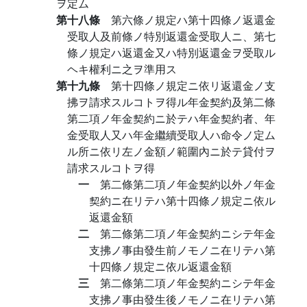
ヲ定ム
第十八條
第六條ノ規定ハ第十四條ノ返還金
受取人及前條ノ特別返還金受取人ニ、第七
條ノ規定ハ返還金又ハ特別返還金ヲ受取ル
ヘキ權利ニ之ヲ準用ス
第十九條
第十四條ノ規定ニ依リ返還金ノ支
拂ヲ請求スルコトヲ得ル年金契約及第二條
第二項ノ年金契約ニ於テハ年金契約者、年
金受取人又ハ年金繼續受取人ハ命令ノ定ム
ル所ニ依リ左ノ金額ノ範圍內ニ於テ貸付ヲ
請求スルコトヲ得
一
第二條第二項ノ年金契約以外ノ年金
契約ニ在リテハ第十四條ノ規定ニ依ル
返還金額
二
第二條第二項ノ年金契約ニシテ年金
支拂ノ事由發生前ノモノニ在リテハ第
十四條ノ規定ニ依ル返還金額
三
第二條第二項ノ年金契約ニシテ年金
支拂ノ事由發生後ノモノニ在リテハ第