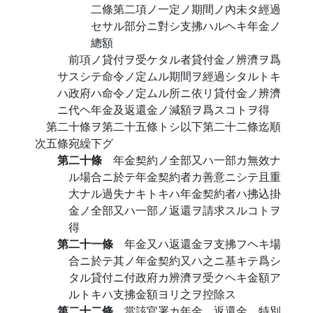
二條第二項ノ一定ノ期間ノ內未タ經過
セサル部分ニ對シ支拂ハルヘキ年金ノ
總額
前項ノ貸付ヲ受ケタル者貸付金ノ辨濟ヲ爲
サスシテ命令ノ定ムル期間ヲ經過シタルトキ
ハ政府ハ命令ノ定ムル所ニ依リ貸付金ノ辨濟
ニ代ヘ年金及返還金ノ減額ヲ爲スコトヲ得
第二十條ヲ第二十五條トシ以下第二十二條迄順
次五條宛繰下グ
第二十條
年金契約ノ全部又ハ一部カ無效ナ
ル場合ニ於テ年金契約者カ善意ニシテ且重
大ナル過失ナキトキハ年金契約者ハ拂込掛
金ノ全部又ハ一部ノ返還ヲ請求スルコトヲ
得
第二十一條
年金又ハ返還金ヲ支拂フヘキ場
合ニ於テ其ノ年金契約又ハ之ニ基キテ爲シ
タル貸付ニ付政府カ辨濟ヲ受クヘキ金額ア
ルトキハ支拂金額ヨリ之ヲ控除ス
第二十二條
當該官署カ年金、返還金、特別