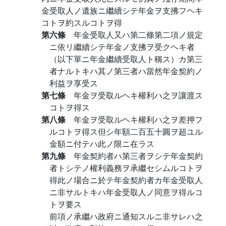
金受取人ノ遺族ニ繼續シテ年金ヲ支拂フヘキ
コトヲ約スルコトヲ得
第六條
年金受取人又ハ第二條第二項ノ規定
ニ依リ繼續シテ年金ノ支拂ヲ受クヘキ者
（以下單ニ年金繼續受取人ト稱ス）カ第三
者ナルトキハ其ノ第三者ハ當然年金契約ノ
利益ヲ享受ス
第七條
年金ヲ受取ルヘキ權利ハ之ヲ讓渡ス
コトヲ得ス
第八條
年金ヲ受取ルヘキ權利ハ之ヲ差押フ
ルコトヲ得ス但シ年額二百五十圓ヲ超ユル
金額ニ付テハ此ノ限ニ在ラス
第九條
年金契約者ハ第三者ヲシテ年金契約
者トシテノ權利義務ヲ承繼セシムルコトヲ
得此ノ場合ニ於テ年金契約者カ年金受取人
ニ非サルトキハ年金受取人ノ同意ヲ得ルコ
トヲ要ス
前項ノ承繼ハ政府ニ通知スルニ非サレハ之