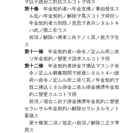
ヲ以テ政府ニ對抗スルコトヲ得ス
第十條
年金契約者ハ年金支拂ノ事由發生ス
ル迄ハ年金契約ノ解除ヲ爲スコトヲ得但シ
年金契約者カ別段ノ意思ヲ表示シタルトキ
ハ此ノ限ニ在ラス
前項ノ解除ハ將來ニ向テノミ其ノ效力ヲ生
ス
第十一條
年金契約者ハ命令ノ定ムル所ニ依
リ年金契約ノ變更ヲ請求スルコトヲ得
第十二條
年金契約者掛金ヲ拂込マスシテ命
令ノ定ムル猶豫期間ヲ經過シタルトキハ政
府ハ命令ノ定ムル所ニ依リ其ノ年金契約ヲ
旣ニ拂込ミタル掛金ニ依ル掛金拂濟年金契
約ニ變更スルコトヲ得
前項ノ場合ニ於テ掛金拂濟年金契約ニ變更
セラレサル年金契約ハ解除セラレタルモノト
看做ス
第十條第二項ノ規定ハ前項ノ解除ニ之ヲ準
用ス