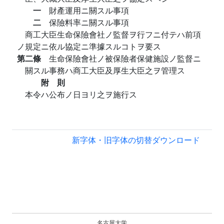
一
財產運用ニ關スル事項
二
保險料率ニ關スル事項
商工大臣生命保險會社ノ監督ヲ行フニ付テハ前項
ノ規定ニ依ル協定ニ準據スルコトヲ要ス
第二條
生命保險會社ノ被保險者保健施設ノ監督ニ
關スル事務ハ商工大臣及厚生大臣之ヲ管理ス
附 則
本令ハ公布ノ日ヨリ之ヲ施行ス
新字体・旧字体の切替
ダウンロード
名古屋大学