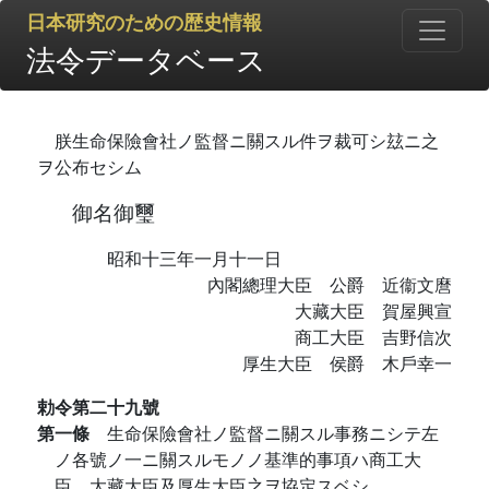
日本研究のための歴史情報
法令データベース
朕生命保險會社ノ監督ニ關スル件ヲ裁可シ玆ニ之
ヲ公布セシム
御名御璽
昭和十三年一月十一日
內閣總理大臣 公爵 近衞文麿
大藏大臣 賀屋興宣
商工大臣 吉野信次
厚生大臣 侯爵 木戶幸一
勅令第二十九號
第一條
生命保險會社ノ監督ニ關スル事務ニシテ左
ノ各號ノ一ニ關スルモノノ基準的事項ハ商工大
臣、大藏大臣及厚生大臣之ヲ協定スベシ