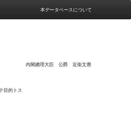
本データベースについて
內閣總理大臣 公爵 近衞文麿
テ目的トス