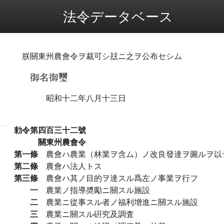
法令データベース
朕關東州農會令ヲ裁可シ玆ニ之ヲ公布セシム
御名御璽
昭和十二年八月十三日
勅令第四百三十二號
關東州農會令
第一條
農會ハ農業（林業ヲ含ム）ノ改良發達ヲ圖ルヲ以
第二條
農會ハ法人トス
第三條
農會ハ其ノ目的ヲ達スル爲左ノ事業ヲ行フ
一
農業ノ指導奬勵ニ關スル施設
二
農業ニ從事スル者ノ福利增進ニ關スル施設
三
農業ニ關スル硏究及調査