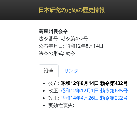
日本研究のための歴史情報
関東州農会令
法令番号: 勅令第432号
公布年月日: 昭和12年8月14日
法令の形式: 勅令
沿革
リンク
公布:
昭和12年8月14日 勅令第432号
改正:
昭和12年12月1日 勅令第685号
改正:
昭和14年4月26日 勅令第252号
実効性喪失: