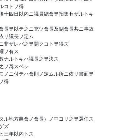
ルコトヲ得
後十四日以內ニ議員總會ヲ招集セザルトキ
會長ヲ以テ之ニ充ツ會長及副會長共ニ事故
依リ議長ヲ定ム
ニ非ザレバ之ヲ開クコトヲ得ズ
權ヲ有ス
數ナルトキハ議長之ヲ決ス
之ヲ爲スベシ
モノニ付テハ會則ノ定ムル所ニ依リ書面ヲ
ヲ得
タル地方農會ノ會長）ノ中ヨリ之ヲ選任ス
ゲズ
ヒ三年以內トス