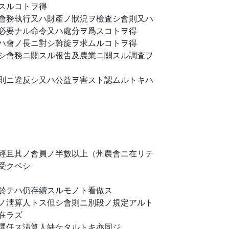
スルコトヲ得
會務執行又ハ財產ノ狀況ヲ檢査シ會則又ハ
必要ナル命令又ハ處分ヲ爲スコトヲ得
ハ會ノ長ニ對シ斡旋ヲ求ムルコトヲ得
シ會務ニ關スル報吿及農業ニ關スル調査ヲ
則ニ違反シ又ハ公益ヲ害スト認ムルトキハ
經且其ノ會員ノ半數以上（州農會ニ在リテ
受クベシ
於テハ仍存續スルモノト看做ス
ノ淸算人トス但シ會則ニ別段ノ規定アルト
在ラズ
選任ス淸算人缺ケタルトキ亦同ジ