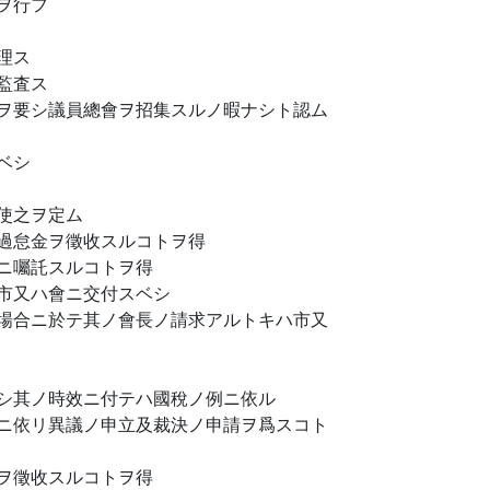
ヲ行フ
理ス
監査ス
ヲ要シ議員總會ヲ招集スルノ暇ナシト認ム
ベシ
使之ヲ定ム
過怠金ヲ徵收スルコトヲ得
ニ囑託スルコトヲ得
市又ハ會ニ交付スベシ
場合ニ於テ其ノ會長ノ請求アルトキハ市又
シ其ノ時效ニ付テハ國稅ノ例ニ依ル
ニ依リ異議ノ申立及裁決ノ申請ヲ爲スコト
ヲ徵收スルコトヲ得