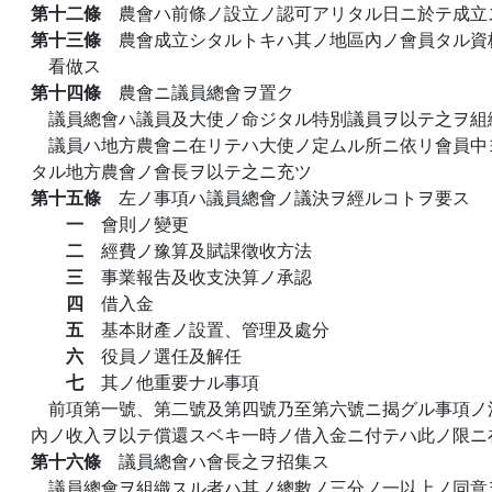
第十二條
農會ハ前條ノ設立ノ認可アリタル日ニ於テ成立
第十三條
農會成立シタルトキハ其ノ地區內ノ會員タル資
看做ス
第十四條
農會ニ議員總會ヲ置ク
議員總會ハ議員及大使ノ命ジタル特別議員ヲ以テ之ヲ組
議員ハ地方農會ニ在リテハ大使ノ定ムル所ニ依リ會員中
タル地方農會ノ會長ヲ以テ之ニ充ツ
第十五條
左ノ事項ハ議員總會ノ議決ヲ經ルコトヲ要ス
一
會則ノ變更
二
經費ノ豫算及賦課徵收方法
三
事業報吿及收支決算ノ承認
四
借入金
五
基本財產ノ設置、管理及處分
六
役員ノ選任及解任
七
其ノ他重要ナル事項
前項第一號、第二號及第四號乃至第六號ニ揭グル事項ノ
內ノ收入ヲ以テ償還スベキ一時ノ借入金ニ付テハ此ノ限ニ
第十六條
議員總會ハ會長之ヲ招集ス
議員總會ヲ組織スル者ハ其ノ總數ノ三分ノ一以上ノ同意