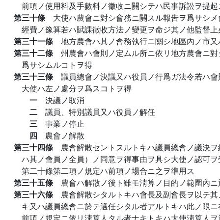
前項ノ使用料及手數料ノ徵收ニ關シテハ民事訴訟ヲ提起
第三十條
大使ハ農會ニ對シ會務ニ關スル報吿ヲ爲サシメ
經費ノ豫算若ハ賦課徵收方法ノ變更ヲ命ジ其ノ他監督上
第三十一條
地方農會ハ其ノ會務執行ニ關シ地區內ノ市又
第三十二條
州農會ハ會則ノ定ムル所ニ依リ地方農會ニ對
爲サシムルコトヲ得
第三十三條
議員總會ノ決議又ハ役員ノ行爲ガ法令若ハ會
大使ハ左ノ處分ヲ爲スコトヲ得
一
決議ノ取消
二
議員、特別議員又ハ役員ノ解任
三
事業ノ停止
四
農會ノ解散
第三十四條
農會解散セントスルトキハ議員總會ノ議決ヲ
ハ其ノ會員ノ全員）ノ同意ヲ得事由ヲ具シ大使ノ認可ヲ
第二十條第二項ノ規定ハ前項ノ場合ニ之ヲ準用ス
第三十五條
農會ハ解散ノ後ト雖モ淸算ノ目的ノ範圍內ニ
第三十六條
農會解散シタルトキハ會長及副會長ヲ以テ其
キ又ハ議員總會ニ於テ選任シタル者アルトキハ此ノ限ニ
前項ノ規定ニ依リ淸算人タル者ナキトキハ大使淸算人ヲ