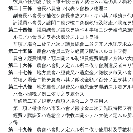
役員ハ任期滿了後ト雖モ後任者ノ就任スル迄仍其ノ職務
第二十三條
會長ハ農會ヲ代表シ會務ヲ總理ス
副會長ハ會長ヲ補佐シ會長事故アルトキハ其ノ職務ヲ代
評議員ハ會長ノ諮問ニ應ジ竝ニ會務執行及財產ノ狀況ヲ
第二十四條
議員總會ノ議決ヲ經ベキ事項ニシテ臨時急施
ルモノハ會長之ヲ專決處分スルコトヲ得
前項ノ場合ニ於テハ次ノ議員總會ニ於テ其ノ承認ヲ求ム
第二十五條
農會ハ會員ニ對シ經費ヲ賦課スルコトヲ得
農會ノ經費賦課ノ額ニ關スル制限及經費賦課ノ方法ハ大
第二十六條
農會ハ會則ノ定ムル所ニ依リ會則違反者ヨリ
第二十七條
地方農會ハ經費又ハ過怠金ノ徵收ヲ市又ハ會
前項ノ場合ニ於テ農會ハ其ノ徵收金額ノ百分ノ五ヲ其ノ
第二十八條
地方農會ノ經費又ハ過怠金ヲ滯納スル者アル
ハ會ハ國稅ノ例ニ依リ之ヲ處分ス
前條第二項ノ規定ハ前項ノ場合ニ之ヲ準用ス
第一項ノ徵收金ハ市又ハ會ノ徵收金ニ次デ先取特權ヲ有
經費ノ賦課又ハ過怠金ノ徵收ニ關シテハ大使ノ定ムル所
ヲ得
第二十九條
農會ハ會則ノ定ムル所ニ依リ使用料及手數料