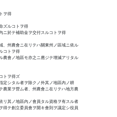
トヲ得
命ズルコトヲ得
內ニ於テ補助金ヲ交付スルコトヲ得
域、州農會ニ在リテハ關東州ノ區域ニ依ル
ルコトヲ得
ル農會ノ地區モ亦之ニ應ジテ增減アリタル
コトヲ得ズ
指定シタル者ヲ除クノ外其ノ地區內ノ耕
テ農業ヲ營ム者、州農會ニ在リテハ地方農
依リ其ノ地區內ノ會員タル資格ヲ有スル者
ヲ得テ創立委員會ヲ開キ會則ヲ議定シ役員