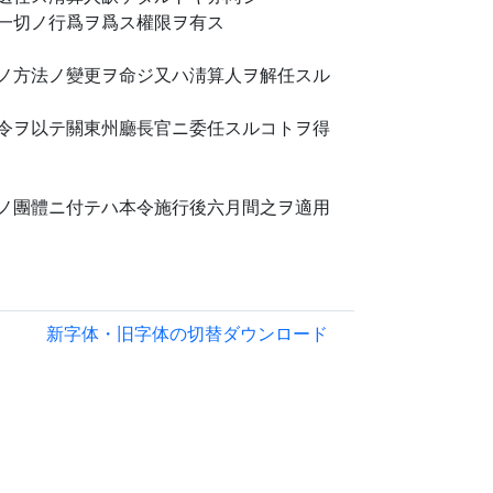
一切ノ行爲ヲ爲ス權限ヲ有ス
ノ方法ノ變更ヲ命ジ又ハ淸算人ヲ解任スル
令ヲ以テ關東州廳長官ニ委任スルコトヲ得
ノ團體ニ付テハ本令施行後六月間之ヲ適用
新字体・旧字体の切替
ダウンロード