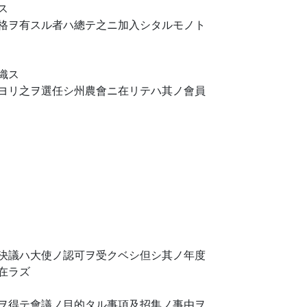
ス
格ヲ有スル者ハ總テ之ニ加入シタルモノト
織ス
ヨリ之ヲ選任シ州農會ニ在リテハ其ノ會員
決議ハ大使ノ認可ヲ受クベシ但シ其ノ年度
在ラズ
ヲ得テ會議ノ目的タル事項及招集ノ事由ヲ