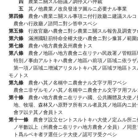
四
農業ニ關スル紛議ノ調停又ハ仲裁
五
其ノ他農業ノ改良發達ヲ圖ルニ必要ナル事業
第四條
農會ハ農業ニ關スル事項ニ付行政廳ニ建議スルコ
農會ハ行政廳ノ諮問ニ對シ答申スベシ
第五條
行政官廳ハ農會ニ對シ農業ニ關スル報吿及調査ヲ
第六條
滿洲國駐箚特命全權大使ハ農會ニ對シ豫算ノ範圍
第七條
農會ハ地方農會及州農會トス
第八條
農會ノ地區ハ地方農會ニ在リテハ民政署ノ管轄區
特別ノ事由アルトキハ農會ノ地區ハ前項ノ區域ニ依ラザ
第一項ノ區域ニ增減アリタルトキハ其ノ區域ヲ地區トス
モノトス
第九條
農會ハ其ノ名稱中ニ農會ナル文字ヲ用フベシ
農會ニ非ザルモノハ其ノ名稱中ニ農會ナル文字ヲ用フル
第十條
農會ハ地方農會ニ在リテハ國、公共團體及大使ノ
地、牧場、森林又ハ原野ヲ所有スル者及其ノ地區內ニ於
會ヲ以テ其ノ會員トス
第十一條
農會ヲ設立セントスルトキハ大使ノ定ムル所ニ
ノ半數以上（州農會ニ在リテハ地方農會ノ全員）ノ同意
ト爲ルベキ者ヲ選任シテ大使ノ認可ヲ受クベシ