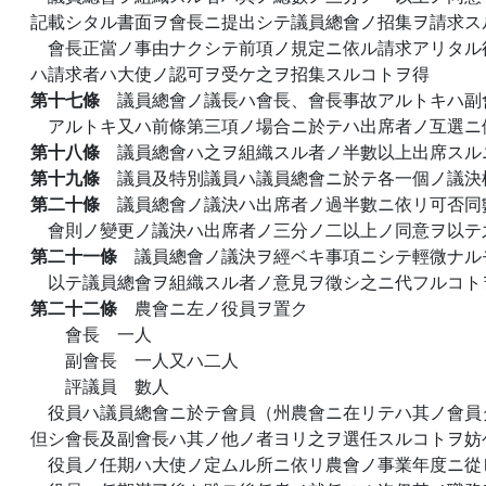
記載シタル書面ヲ會長ニ提出シテ議員總會ノ招集ヲ請求ス
會長正當ノ事由ナクシテ前項ノ規定ニ依ル請求アリタル
ハ請求者ハ大使ノ認可ヲ受ケ之ヲ招集スルコトヲ得
第十七條
議員總會ノ議長ハ會長、會長事故アルトキハ副
アルトキ又ハ前條第三項ノ場合ニ於テハ出席者ノ互選ニ
第十八條
議員總會ハ之ヲ組織スル者ノ半數以上出席スル
第十九條
議員及特別議員ハ議員總會ニ於テ各一個ノ議決
第二十條
議員總會ノ議決ハ出席者ノ過半數ニ依リ可否同
會則ノ變更ノ議決ハ出席者ノ三分ノ二以上ノ同意ヲ以テ
第二十一條
議員總會ノ議決ヲ經ベキ事項ニシテ輕微ナル
以テ議員總會ヲ組織スル者ノ意見ヲ徵シ之ニ代フルコト
第二十二條
農會ニ左ノ役員ヲ置ク
會長 一人
副會長 一人又ハ二人
評議員 數人
役員ハ議員總會ニ於テ會員（州農會ニ在リテハ其ノ會員
但シ會長及副會長ハ其ノ他ノ者ヨリ之ヲ選任スルコトヲ妨
役員ノ任期ハ大使ノ定ムル所ニ依リ農會ノ事業年度ニ從