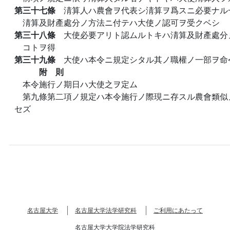
第三十七條
淸算人ハ農會ヲ代表シ淸算ヲ爲スニ必要ナル
淸算及財產處分ノ方法ニ付テハ大使ノ認可ヲ受クベシ
第三十八條
大使必要アリト認ムルトキハ淸算及財產處分
コトヲ得
第三十九條
大使ハ本令ニ規定シタル其ノ職權ノ一部ヲ命
附 則
本令施行ノ期日ハ大使之ヲ定ム
第九條第二項ノ規定ハ本令施行ノ際現ニ存スル農會類似
セズ
名古屋大学
名古屋大学法学研究科
ご利用にあたって
名古屋大学大学院法学研究科