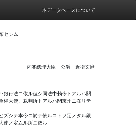
本データベースについて
布セシム
內閣總理大臣 公爵 近衞文麿
ハ銀行法ニ依ル但シ同法中勅令トアルハ關
全權大使、裁判所トアルハ關東州ニ在リテ
ヒズシテ本令ニ於テ依ルコトヲ定メタル銀
大使ノ定ムル所ニ依ル