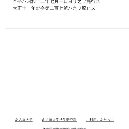
本令ハ昭和十二年七月一日ヨリ之ヲ施行ス
大正十一年勅令第二百七號ハ之ヲ廢止ス
名古屋大学
名古屋大学法学研究科
ご利用にあたって