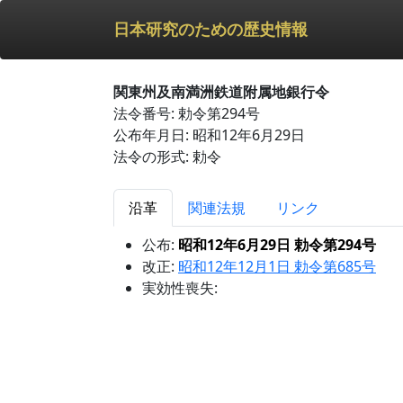
日本研究のための歴史情報
関東州及南満洲鉄道附属地銀行令
法令番号: 勅令第294号
公布年月日: 昭和12年6月29日
法令の形式: 勅令
沿革
関連法規
リンク
公布:
昭和12年6月29日 勅令第294号
改正:
昭和12年12月1日 勅令第685号
実効性喪失: