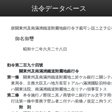
法令データベース
朕關東州及南滿洲鐵道附屬地銀行令ヲ裁可シ玆ニ之ヲ公
御名御璽
昭和十二年六月二十八日
勅令第二百九十四號
關東州及南滿洲鐵道附屬地銀行令
第一條
關東州及南滿州鐵道附屬地ニ於ケル銀行ニ關シテ
東局令、主務大臣又ハ地方長官トアルハ滿洲國駐箚特命
ハ關東法院、南滿洲鐵道附屬地ニ在リテハ領事官トス
第二條
本令施行ノ際現ニ其ノ商號中ニ銀行ナル文字ヲ用
行法第一條中業務ヲ營ム者ニ付テハ前條ノ規定ニ拘ラズ
附 則