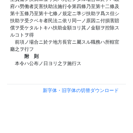
府ハ勞働者災害扶助法施行令第四條乃至第十二條及
第十五條乃至第十七條ノ規定ニ準ジ扶助ヲ爲ス但シ
扶助ヲ受クベキ者民法ニ依リ同一ノ原因ニ付損害賠
償ヲ受ケタルトキハ扶助金額ヨリ其ノ金額ヲ控除ス
ルコトヲ得
前項ノ場合ニ於テ地方長官ニ屬スル職務ハ所轄官
廳之ヲ行フ
附 則
本令ハ公布ノ日ヨリ之ヲ施行ス
新字体・旧字体の切替
ダウンロード