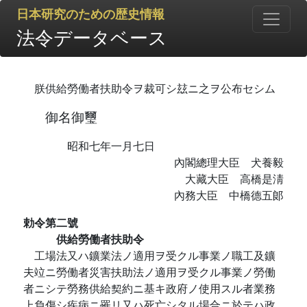
日本研究のための歴史情報
法令データベース
朕供給勞働者扶助令ヲ裁可シ玆ニ之ヲ公布セシム
御名御璽
昭和七年一月七日
內閣總理大臣 犬養毅
大藏大臣 高橋是淸
內務大臣 中橋德五郞
勅令第二號
供給勞働者扶助令
工場法又ハ鑛業法ノ適用ヲ受クル事業ノ職工及鑛
夫竝ニ勞働者災害扶助法ノ適用ヲ受クル事業ノ勞働
者ニシテ勞務供給契約ニ基キ政府ノ使用スル者業務
上負傷シ疾病ニ罹リ又ハ死亡シタル場合ニ於テハ政