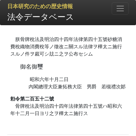
日本研究のための歴史情報
法令データベース
朕骨牌稅法及明治四十四年法律第四十五號砂糖消
費稅織物消費稅等ノ徵改ニ關スル法律ヲ樺太ニ施行
スルノ件ヲ裁可シ玆ニ之ヲ公布セシム
御名御璽
昭和六年十月二日
內閣總理大臣兼拓務大臣 男爵 若槻禮次郞
勅令第二百五十二號
骨牌稅法及明治四十四年法律第四十五號ハ昭和六
年十二月一日ヨリ之ヲ樺太ニ施行ス