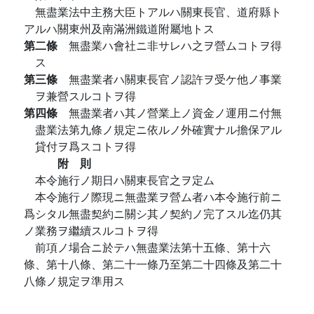
無盡業法中主務大臣トアルハ關東長官、道府縣ト
アルハ關東州及南滿洲鐵道附屬地トス
第二條
無盡業ハ會社ニ非サレハ之ヲ營ムコトヲ得
ス
第三條
無盡業者ハ關東長官ノ認許ヲ受ケ他ノ事業
ヲ兼營スルコトヲ得
第四條
無盡業者ハ其ノ營業上ノ資金ノ運用ニ付無
盡業法第九條ノ規定ニ依ルノ外確實ナル擔保アル
貸付ヲ爲スコトヲ得
附 則
本令施行ノ期日ハ關東長官之ヲ定ム
本令施行ノ際現ニ無盡業ヲ營ム者ハ本令施行前ニ
爲シタル無盡契約ニ關シ其ノ契約ノ完了スル迄仍其
ノ業務ヲ繼續スルコトヲ得
前項ノ場合ニ於テハ無盡業法第十五條、第十六
條、第十八條、第二十一條乃至第二十四條及第二十
八條ノ規定ヲ準用ス