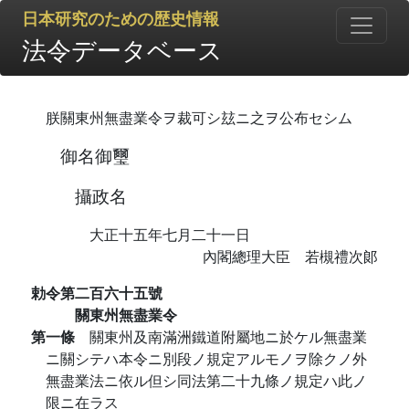
日本研究のための歴史情報
法令データベース
朕關東州無盡業令ヲ裁可シ玆ニ之ヲ公布セシム
御名御璽
攝政名
大正十五年七月二十一日
內閣總理大臣 若槻禮次郞
勅令第二百六十五號
關東州無盡業令
第一條
關東州及南滿洲鐵道附屬地ニ於ケル無盡業
ニ關シテハ本令ニ別段ノ規定アルモノヲ除クノ外
無盡業法ニ依ル但シ同法第二十九條ノ規定ハ此ノ
限ニ在ラス