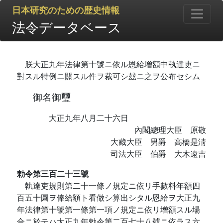
日本研究のための歴史情報
法令データベース
朕大正九年法律第十號ニ依ル恩給增額中執達吏ニ
對スル特例ニ關スル件ヲ裁可シ玆ニ之ヲ公布セシム
御名御璽
大正九年八月二十六日
內閣總理大臣 原敬
大藏大臣 男爵 高橋是淸
司法大臣 伯爵 大木遠吉
勅令第三百二十三號
執達吏規則第二十一條ノ規定ニ依リ手數料年額四
百五十圓ヲ俸給額ト看做シ算出シタル恩給ヲ大正九
年法律第十號第一條第一項ノ規定ニ依リ增額スル場
合ニ於テハ大正九年勅令第二百七十八號ニ依ラス六