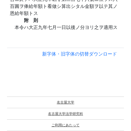
百圓ヲ俸給年額ト看做シ算出シタル金額ヲ以テ其ノ
恩給年額トス
附 則
本令ハ大正九年七月一日以後ノ分ヨリ之ヲ適用ス
新字体・旧字体の切替
ダウンロード
名古屋大学
名古屋大学法学研究科
ご利用にあたって