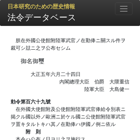
日本研究のための歴史情報
法令データベース
朕在外國公使館附陸軍武官ノ在勤俸ニ關スル件ヲ
裁可シ玆ニ之ヲ公布セシム
御名御璽
大正五年六月二十四日
內閣總理大臣 伯爵 大隈重信
陸軍大臣 大島健一
勅令第百六十九號
在外國大使館附及公使館附陸軍武官俸給令別表ニ
揭クル國以外ノ歐洲ニ於ケル國ニ公使館附陸軍武官
ヲ置キタルトキハ其ノ在勤俸ハ伊國ノ例ニ依ル
附 則
本令ハ公布ノ日ヨリ之ヲ施行ス