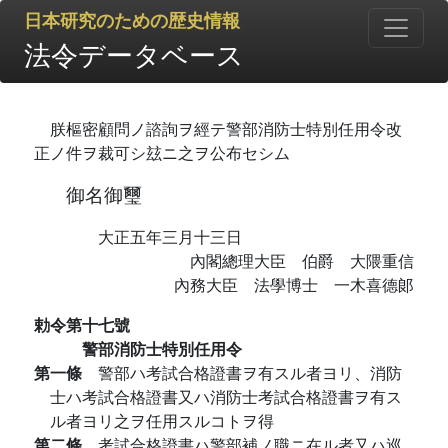
日本研究のための歴史情報
法令データベース
朕樞密顧問ノ諮詢ヲ經テ警部消防士特別任用令改
正ノ件ヲ裁可シ玆ニ之ヲ公布セシム
御名御璽
大正五年三月十三日
內閣總理大臣 伯爵 大隈重信
內務大臣 法學博士 一木喜德郞
勅令第十七號
警部消防士特別任用令
第一條
警部ハ考試合格證書ヲ有スル者ヨリ、消防
士ハ考試合格證書又ハ消防士考試合格證書ヲ有ス
ル者ヨリ之ヲ任用スルコトヲ得
第二條
考試合格證書ハ警部補ノ職ニ在ル者又ハ巡