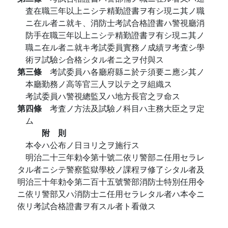
査在職三年以上ニシテ精勤證書ヲ有シ現ニ其ノ職
ニ在ル者ニ就キ、消防士考試合格證書ハ警視廳消
防手在職三年以上ニシテ精勤證書ヲ有シ現ニ其ノ
職ニ在ル者ニ就キ考試委員實務ノ成績ヲ考査シ學
術ヲ試驗シ合格シタル者ニ之ヲ付與ス
第三條
考試委員ハ各廳府縣ニ於テ須要ニ應シ其ノ
本廳勤務ノ高等官三人ヲ以テ之ヲ組織ス
考試委員ハ警視總監又ハ地方長官之ヲ命ス
第四條
考査ノ方法及試驗ノ科目ハ主務大臣之ヲ定
ム
附 則
本令ハ公布ノ日ヨリ之ヲ施行ス
明治二十三年勅令第十號二依リ警部ニ任用セラレ
タル者ニシテ警察監獄學校ノ課程ヲ修了シタル者及
明治三十年勅令第二百十五號警部消防士特別任用令
ニ依リ警部又ハ消防士ニ任用セラレタル者ハ本令ニ
依リ考試合格證書ヲ有スル者ト看做ス