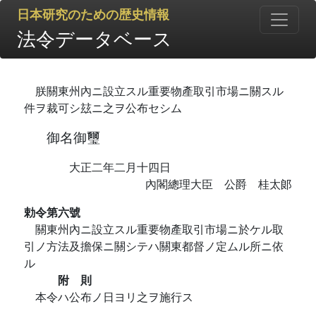
日本研究のための歴史情報
法令データベース
朕關東州內ニ設立スル重要物產取引市場ニ關スル
件ヲ裁可シ玆ニ之ヲ公布セシム
御名御璽
大正二年二月十四日
內閣總理大臣 公爵 桂太郞
勅令第六號
關東州內ニ設立スル重要物產取引市場ニ於ケル取
引ノ方法及擔保ニ關シテハ關東都督ノ定ムル所ニ依
ル
附 則
本令ハ公布ノ日ヨリ之ヲ施行ス