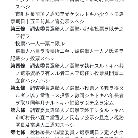
スヘシ
市町村長前項ノ通知ヲ受ケタルトキハ少クトモ選
擧期日十五日前其ノ旨公示スヘシ
第三條
調査委員選擧人ノ選擧ハ記名投票ヲ以テ之
ヲ行フ
投票ハ一人一票ニ限ル
選擧人ハ自ラ投票所ニ至リ被選擧人一人ノ氏名ヲ
記載シテ投票スヘシ
第四條
調査委員選擧人ノ選擧ヲ執行スルトキハ其
ノ選擧資格ヲ有スル者二人ヲ選任シ投票及開票ニ
立會ハシムヘシ
第五條
調査委員選擧人ノ選擧ハ投票ノ多數ヲ得タ
ル者ヲ以テ當選トス投票ノ數同シキトキハ年長者
ヲ取リ同年月ナルトキハ抽籤ヲ以テ之ヲ定ム
第六條
調査委員選擧人ノ選擧ヲ終了シタルトキハ
市町村長ハ直ニ當選人ノ氏名ヲ公示シ且之ヲ稅務
署長及當選人ニ通知スヘシ
第七條
稅務署長ハ調査委員ノ選擧期日ヲ定メ少ク