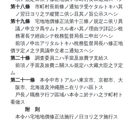
第十八條
市町村長前條ノ通知ヲ受ケタルトキハ其
ノ翌日ヨリ之ヲ縱覽ニ供シ且其ノ旨公示スヘシ
第十九條
宅地地價修正法第十三條ノ規定ニ依リ異
議ノ申立ヲ爲サムトスル者ハ其ノ理由ヲ詳記シ稅
務署長ヲ經由シテ稅務監督局長ニ申出ツヘシ
前項ノ申出アリタルトキハ稅務監督局長ハ修正地
價ヲ定メ之ヲ異議申立者ニ通知スヘシ
第二十條
調査委員ニハ手當及旅費ヲ支給ス
前項ノ手當及旅費ニ關スル規定ハ大藏大臣之ヲ定
ム
第二十一條
本令中市トアルハ東京市、京都市、大
阪市、北海道及沖繩懸ニ在リテハ區トス
戶長ノ職務ヲ行フ區域ハ本令ニ於テハ之ヲ町村ト
看做ス
附 則
本令ハ宅地地價修正法施行ノ日ヨリ之ヲ施行ス