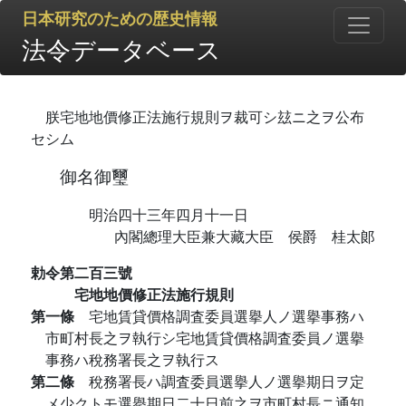
日本研究のための歴史情報
法令データベース
朕宅地地價修正法施行規則ヲ裁可シ玆ニ之ヲ公布
セシム
御名御璽
明治四十三年四月十一日
內閣總理大臣兼大藏大臣 侯爵 桂太郞
勅令第二百三號
宅地地價修正法施行規則
第一條
宅地賃貸價格調査委員選擧人ノ選擧事務ハ
市町村長之ヲ執行シ宅地賃貸價格調査委員ノ選擧
事務ハ稅務署長之ヲ執行ス
第二條
稅務署長ハ調査委員選擧人ノ選擧期日ヲ定
メ少クトモ選擧期日二十日前之ヲ市町村長ニ通知