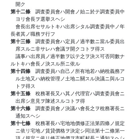
開ク
第十二條
調査委員會ハ開會ノ始ニ於テ調査委員中
ヨリ會長ヲ選擧スヘシ
會長出席セサルトキハ出席シタル調査委員中ノ年
長者其ノ職務ヲ行フ
第十三條
調査委員會ハ定員ノ過半數ニ當ル委員出
席スルニ非サレハ會議ヲ開クコトヲ得ス
議事ハ出席員ノ過半數ヲ以テ之ヲ決ス可否同數ナ
ルトキハ會長ノ決スル所ニ依ル
第十四條
調査委員ハ自己ノ所有地若ハ納稅義務ア
ル土地又ハ納稅管理ノ土地ニ關スル決議ニ與ルコ
トヲ得ス
第十五條
稅務署長又ハ其ノ代理官ハ調査委員會ニ
出席シ意見ヲ陳述スルコトヲ得
第十六條
調査委員會ノ決議ハ會長之ヲ稅務署長ニ
通知スヘシ
第十七條
稅務署長ハ宅地地價修正法第四條ノ規定
ニ依リ宅地ノ賃貸價格ヲ決定シ同法第十二條第一
項ノ規定ニ依リ修正地價ヲ市町村長ニ通知スヘシ