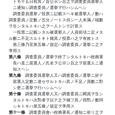
トモ十五日前其ノ旨公示シ且之ヲ調査委員選擧人
ニ通知シ調査委員ノ選擧ヲ行ハシムヘシ
調査委員選擧ノ投票ニ記載スヘキ被選擧人ノ數ハ
調査委員ノ定數ノ五分ノ一トス但シ一人未滿ノ端數
ヲ生シタルトキハ之ヲ一人トシテ計算ス
一投票ニ記載シタル被選擧人ノ人員前項ニ定メタ
ル數ニ不足スルトキト雖其ノ投票ハ之ヲ有效トス
第三條乃至第五條ノ規定ハ調査委員ノ選擧ニ之ヲ
準用ス
第八條
調査委員ノ選擧ヲ終了シタルトキハ稅務署
長ハ直ニ當選人ノ氏名ヲ公示シ且之ヲ當選人ニ通
知スヘシ
第九條
調査委員選擧人又ハ調査委員ノ選擧ニ於テ
當選人定數ニ達セサルトキハ其ノ不足ノ員數ニ對
シ更ニ選擧ヲ行ハシムヘシ
第十條
調査委員選擧人又ハ調査委員ニ闕員ヲ生シ
タルトキハ次㸃者ヲ以テ之ヲ補フ其ノ得㸃ノ數同
シキトキハ第五條ノ規定ヲ準用ス
第十一條
調査委員會ハ稅務署長ノ通知ニ依リ之ヲ