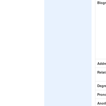
Biog
Addr
Relat
Degr
Pron
Anot