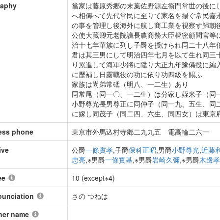
raphy
當家は藤原秀鄕の末葉佐野源左衞門常世の後に
へ相傳へて先代常民に至りて家名を揚ぐ常民嘉
の事を管理し後海外に航し商工業を視察す歸朝
公使大藏卿元老院議長農商務大臣樞密顧問官等
治十七年華族に列し子爵を授けられ同二十八年
君は其三男にして明治四年七月を以て生れ同三
り累進して海軍少將に陞り大正九年豫備役に編
に歷補し日露戰役の功に依り功四級を賜ふ
家族は尚弟常砥（明八、一二生）あり
同常尾（同一〇、一二生）は分家し姪米子（同
小野尊光長男尊正に同仲子（同一九、五生、同
に嫁し同茂子（同二四、六生、同四女）は東京
ess phone
東京市外馬込村寺鄕二九九五 電高輪二六一
ive
公爵
一條實孝
,子爵
保科正昭
,男爵
小野尊光
,
近藤
忠亮
,※男爵
一條實基
,※男爵
岩崎久彌
,※男爵
木邊孝
ee
10 (except※4)
ounciation
さの つねは
her name