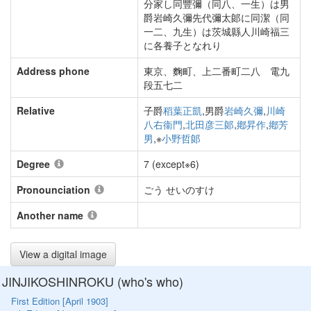
分家し同豐彌（同八、一生）は男
爵岩崎久彌先代彌太郞に同潔（同
一二、九生）は茨城縣人川崎福三
に各養子となれり
Address phone
東京、麴町、上二番町二八 電九
段五七二
Relative
子爵
稻葉正凱
,男爵
岩崎久彌
,
川崎
八右衞門
,
北田彦三郞
,
鄕昇作
,
鄕芳
男
,※
小野哲郞
Degree
7 (except※6)
Pronounciation
ごう せいのすけ
Another name
View a digital image
JINJIKOSHINROKU (who's who)
First Edition [April 1903]