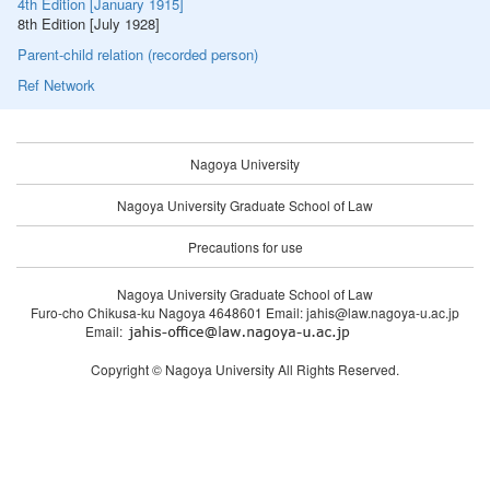
4th Edition [January 1915]
8th Edition [July 1928]
Parent-child relation (recorded person)
Ref Network
Nagoya University
Nagoya University Graduate School of Law
Precautions for use
Nagoya University Graduate School of Law
Furo-cho Chikusa-ku Nagoya 4648601 Email: jahis@law.nagoya-u.ac.jp
Email:
Copyright © Nagoya University All Rights Reserved.