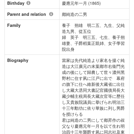
Birthday
慶應元年一月 (1865)
Parent and relation
鄕純造の二男
Family
養子 朔雄 明二五、九生、父純
造九男、從五位
婦 英子 明三五、七生、養子朔
雄妻、子爵稻葉正凱姉、女子學習
院出身
Biography
當家は先代純造より家名を揚ぐ純
造は大江廣元の末葉鄕市右衞門光
成の後にして歸農して世々濃州黑
野村に住す夙に江戸に出でゝ幕府
の旗下に仕へ維新後大藏省に出仕
し大藏大丞同大書記官國債局長大
藏少輔主税局長大藏次官等に歷任
し又貴族院議員に擧げられ明治三
十三年勳功に依り華族に列し男爵
を授けらる
君は純造の二男にして鄕昇作の叔
父なり慶應元年一月を以て生れ明
治四十三年襲爵す夙に同志社及東