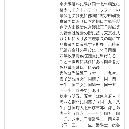
京大學選科に學び同十七年獨逸に
留學しドクトルフイロソフイーの
學位を受け更に佛國に遊び歸朝後
實業界に入り日本運輸日本鉛管製
造所入山採炭東京製絨王子製紙等
の諸會社經營の衝に當り東京株式
取引所に入り多年理事長の職に在
り實業界に貢献する所多し現時前
記銀行會社の重役にして又同四十
四年以來貴族院議員に擧げらるゝ
こと三囘現に其任にあり圍碁を好
み盆栽を愛玩し珍品多し
家族は尚孫繁子（大一一、九生、
養子朔雄長女）同清子（同一四、
一生、同二女）同濬一（同一五、
一一生、同長男）あり
妹幸（明五、五生）は東京府人川
崎八右衞門に同英子（同一九、八
生）は同府人北田彦三郞に嫁し弟
力三郞（同六、一一生）同升（同
一〇、八生、千葉醫學士）同芳男
（同一三、一一生、醫學士）は各